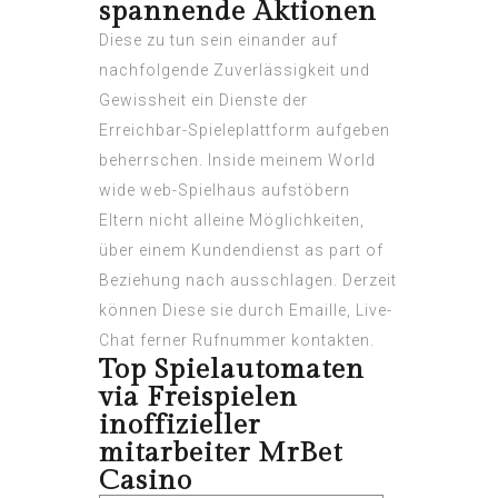
spannende Aktionen
Diese zu tun sein einander auf
nachfolgende Zuverlässigkeit und
Gewissheit ein Dienste der
Erreichbar-Spieleplattform aufgeben
beherrschen. Inside meinem World
wide web-Spielhaus aufstöbern
Eltern nicht alleine Möglichkeiten,
über einem Kundendienst as part of
Beziehung nach ausschlagen. Derzeit
können Diese sie durch Emaille, Live-
Chat ferner Rufnummer kontakten.
Top Spielautomaten
via Freispielen
inoffizieller
mitarbeiter MrBet
Casino