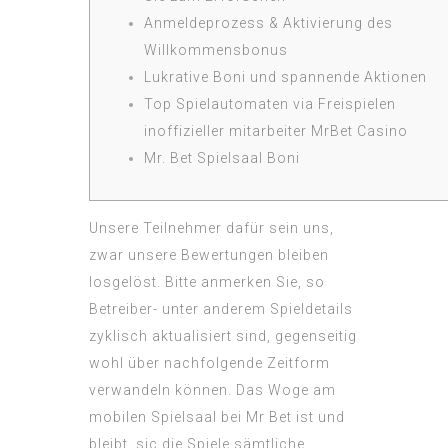
Anmeldeprozess & Aktivierung des
Willkommensbonus
Lukrative Boni und spannende Aktionen
Top Spielautomaten via Freispielen
inoffizieller mitarbeiter MrBet Casino
Mr. Bet Spielsaal Boni
Unsere Teilnehmer dafür sein uns,
zwar unsere Bewertungen bleiben
losgelöst. Bitte anmerken Sie, so
Betreiber- unter anderem Spieldetails
zyklisch aktualisiert sind, gegenseitig
wohl über nachfolgende Zeitform
verwandeln können. Das Woge am
mobilen Spielsaal bei Mr Bet ist und
bleibt, sic die Spiele sämtliche