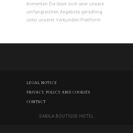
Anmerken Die leser sich über unsere
umfangreichen Angebote geradlinig
unter unserer Verbunden-Plattform.
LEGAL NOTICE
PRIVACY POLICY AND COOKIES
CONTACT
SABILA BOUTIQUE HOTEL