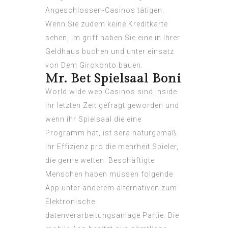
Angeschlossen-Casinos tätigen.
Wenn Sie zudem keine Kreditkarte
sehen, im griff haben Sie eine in Ihrer
Geldhaus buchen und unter einsatz
von Dem Girokonto bauen.
Mr. Bet Spielsaal Boni
World wide web Casinos sind inside
ihr letzten Zeit gefragt geworden und
wenn ihr Spielsaal die eine
Programm hat, ist sera naturgemäß
ihr Effizienz pro die mehrheit Spieler,
die gerne wetten. Beschäftigte
Menschen haben müssen folgende
App unter anderem alternativen zum
Elektronische
datenverarbeitungsanlage Partie. Die