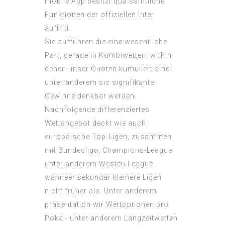
mobile App besitzt qua sämtliche
Funktionen der offiziellen Inter
auftritt.
Sie aufführen die eine wesentliche
Part, gerade in Kombiwetten, within
denen unser Quoten kumuliert sind
unter anderem sic signifikante
Gewinne denkbar werden.
Nachfolgende differenziertes
Wettangebot deckt wie auch
europäische Top-Ligen, zusammen
mit Bundesliga, Champions-League
unter anderem Westen League,
wanneer sekundär kleinere Ligen
nicht früher als. Unter anderem
präsentation wir Wettoptionen pro
Pokal- unter anderem Langzeitwetten.