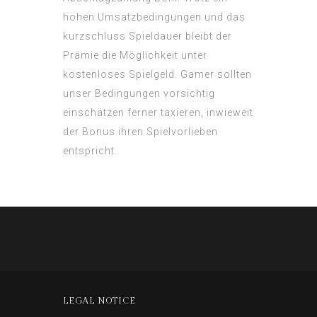
hohen Umsatzbedingungen und das
kurzschluss Spieldauer bleibt der
Prämie die Möglichkeit unter
kostenloses Spielgeld. Gamer sollten
unser Bedingungen vorsichtig
einschätzen ferner taxieren, inwieweit
der Bonus ihren Spielvorlieben
entspricht.
LEGAL NOTICE