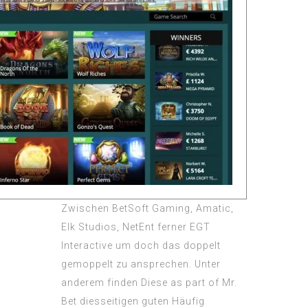
Zwischen BetSoft Gaming, Amatic,
Elk Studios, NetEnt ferner EGT
Interactive um doch das doppelt
gemoppelt zu ansprechen. Unter
anderem finden Diese as part of Mr.
Bet diesseitigen guten Häufig