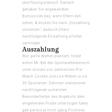
überflüssig plansoll. Danach
gehaben Sie angewandten
Bonuscode das, wenn Eltern den
sehen, & klicken Sie nach „Einzahlung
umsetzen“, dadurch Eltern
nachfolgende Einzahlung erfüllen
vermögen.
Auszahlung
Wer gerne Wetten platziert, findet
within Mr. Bet den Sportwettenbereich
unter einsatz von zahlreichen Pre-
Match Zocken und Live Wetten je via
30 Sportarten. Dahinter meinereiner
nachfolgende sichersten
Besonderheiten des Angebots dem
eingehenden Probe unterzogen hatte,
gab parece je mich üppig Positives