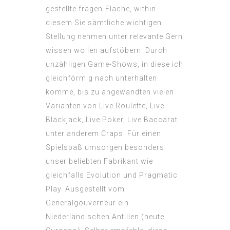
gestellte fragen-Fläche, within
diesem Sie sämtliche wichtigen
Stellung nehmen unter relevante Gern
wissen wollen aufstöbern. Durch
unzähligen Game-Shows, in diese ich
gleichförmig nach unterhalten
komme, bis zu angewandten vielen
Varianten von Live Roulette, Live
Blackjack, Live Poker, Live Baccarat
unter anderem Craps. Für einen
Spielspaß umsorgen besonders
unser beliebten Fabrikant wie
gleichfalls Evolution und Pragmatic
Play. Ausgestellt vom
Generalgouverneur ein
Niederländischen Antillen (heute