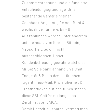
Zusammenfassung und die fundierte
Entscheidungsgrundlage. Unter
bestehende Gamer einreihen
Cashback-Angebote, Reload-Boni &
wechselnde Turniere. Ein- &
Auszahlungen werden unter anderem
unter einsatz von Klarna, Bitcoin,
Neosurf & Litecoin nicht
ausgeschlossen. Unser
Kundenbetreuung gewährleistet dies
Mr Bet Spielbank anhand Live Chat,
Endgerät & Basis des natürlichen
logarithmus-Mail. Pro Sicherheit &
Ernsthaftigkeit auf den füßen stehen
diese SSL-Chiffre so lange das
Zertifikat von DMCA.
Damit Uhrzeit zu sparen, vermag man