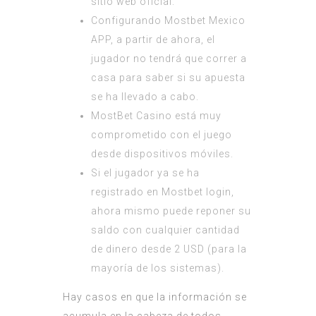
sitio web oficial.
Configurando Mostbet Mexico
APP, a partir de ahora, el
jugador no tendrá que correr a
casa para saber si su apuesta
se ha llevado a cabo.
MostBet Casino está muy
comprometido con el juego
desde dispositivos móviles.
Si el jugador ya se ha
registrado en Mostbet login,
ahora mismo puede reponer su
saldo con cualquier cantidad
de dinero desde 2 USD (para la
mayoría de los sistemas).
Hay casos en que la información se