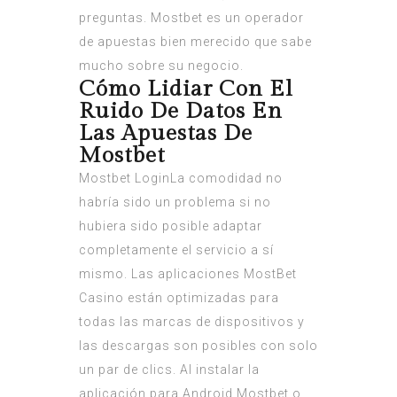
preguntas. Mostbet es un operador
de apuestas bien merecido que sabe
mucho sobre su negocio.
Cómo Lidiar Con El
Ruido De Datos En
Las Apuestas De
Mostbet
Mostbet LoginLa comodidad no
habría sido un problema si no
hubiera sido posible adaptar
completamente el servicio a sí
mismo. Las aplicaciones MostBet
Casino están optimizadas para
todas las marcas de dispositivos y
las descargas son posibles con solo
un par de clics. Al instalar la
aplicación para Android Mostbet o