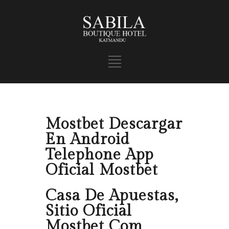
Mostbet Descargar
En Android
Telephone App
Oficial Mostbet
Casa De Apuestas,
Sitio Oficial
Mostbet Com