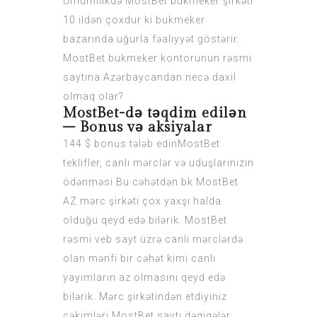
Ümumilikdə MostBet bukmeker şirkəti
10 ildən çoxdur ki bukmeker
bazarında uğurla fəaliyyət göstərir.
MostBet bukmeker kontorunun rəsmi
saytına Azərbaycandan necə daxil
olmaq olar?
MostBet-də təqdim edilən
– Bonus və aksiyalar
144 $ bonus tələb edinMostBet
teklifler, canlı mərclər və uduşlarınızın
ödənməsi Bu cəhətdən bk MostBet
AZ mərc şirkəti çox yaxşı halda
olduğu qeyd edə bilərik. MostBet
rəsmi veb sayt üzrə canlı mərclərdə
olan mənfi bir cəhət kimi canlı
yayımların az olmasını qeyd edə
bilərik. Mərc şirkətindən etdiyiniz
çəkimləri MostBet saytı dəqiqələr