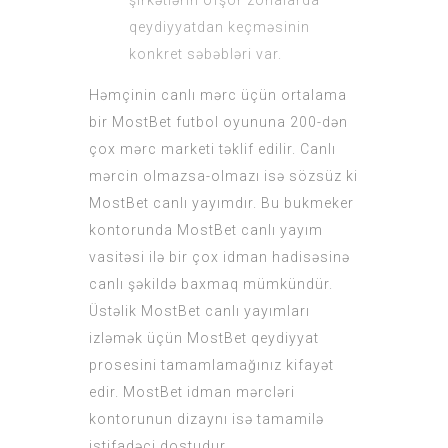
şirkətlərin ofşor zonalarda
qeydiyyatdan keçməsinin
konkret səbəbləri var.
Həmçinin canlı mərc üçün ortalama
bir MostBet futbol oyununa 200-dən
çox mərc marketi təklif edilir. Canlı
mərcin olmazsa-olmazı isə sözsüz ki
MostBet canlı yayımdır. Bu bukmeker
kontorunda MostBet canlı yayım
vasitəsi ilə bir çox idman hadisəsinə
canlı şəkildə baxmaq mümkündür.
Üstəlik MostBet canlı yayımları
izləmək üçün MostBet qeydiyyat
prosesini tamamlamağınız kifayət
edir. MostBet idman mərcləri
kontorunun dizaynı isə tamamilə
istifadəçi dostudur.