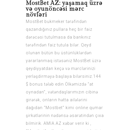
MostBet AZ: yaşamaq üzrə
və oyunöncəsi mərc
növləri
MostBet bukmeker tərəfindən
qazandığınız pullara heç bir faiz
dərəcəsi tutulmasa da bankınız
tərəfindən faiz tutula bilər. Qeyd
olunan bütün bu üstünlüklərdən
yararlanmaq istəsəniz MostBet üzrə
qeydiyyatdan keçə və mərclərinizi
yerləşdirməyə başlaya bilərsiniz.144
$ bonus tələb edin Ölkəmizdə “at
oynadan”, vətəndaşlarımızın cibinə
girərək, onların hətta ailələrini
dağıdan “Mostbet” kimi online qumar
şirkətlərinin nədənsə əsarətindən çıxa
bilmirik. AMİA.AZ xəbər verir ki ,