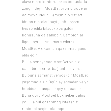
əlavə mərc kontoru təkcə bonuslarla
zəngin deyil, MostBet promo codelar
da mövcuddur. Həmçinin MostBet
idman mərcləri saytı, möhtəşəm
hesab edilə biləcək xoş gəldin
bonusuna da sahibdir. Çempionlar
liqası oyunlarına mərc edərək
MostBet AZ koinləri qazanmaq şansı
əldə edin.
Bu ilə oynayacaq MostBet yalnız
sabit bir internet bağlantınız varsa.
Bu buna zəmanət verəcəkdir MostBet
yaşamaq sizin üçün əyləncədən və ya
hobbidən başqa bir şey olacaqdır.
Buna görə MostBet bukmeker bahis
yolu ilə pul qazanmaq istəsəniz
rasional seçim olacaqdır.