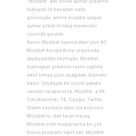
“Mostbet” adlı online qumar şirkətinin
fəaliyyəti ilk baxışdan sadə
görünsədə, amma incəliklə işləyən
qumar şirkəti fırıldaq mexanizmi
üzərində qurulub.
Rəsmi Mostbet saytına daxil olun BC
Mostbet Avropa Birliyi ərazisində
qeydiyyatdan keçmişdir. Mostbet
bukmeyker şirkətinin rəsmi saytına
daxil olmaq üçün aşağıdakı düyməni
basın. Qeydiyyat bir sosial şəbəkə
vasitəsi ilə aparılırsa, Mostbet -ə VK,
Odnoklassniki, FB, Google, Twitter,
Steam vasitəsilə daxil ola bilərsiniz.
Mostbet ru -dan fərqli olaraq,
Mostbet com müştərilərinə bir çox
bonus proqramı təklif edir. Mostbet