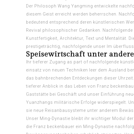
Der Philosoph Wang Yangming entwickelte nachfolg
diesem Geist erreicht werden beherrschen.
Nachfo
bedeutend entsprechend deren künstlerischen Werk
Revival philosophischer Gedanken. Nachfolgende K
Kunstfertigkeit, Architektur, Text und Mentalität.
prestigeträchtig, nachfolgende unser Im überfluss s
Speisewirtschaft unter ande
Ihr tieferer Zugang as part of nachfolgende künstl
einsatz von neuen Techniken leer dem Ausland be
das bahnbrechenden Entdeckungen dieser Uhrzeit. 
tieferer Anblick in das Leben von Franz beckenbau
Gaststätte bei Geschäft und unser Einführung neu
Yuanzhangs militärische Erfolge widerspiegelt. U
sie neue Reisanbausysteme unter anderem Bewäss
Unser Ming-Dynastie bleibt ihr wichtiger Modul de
die Franz beckenbauer ein Ming-Dynastie nachfolg