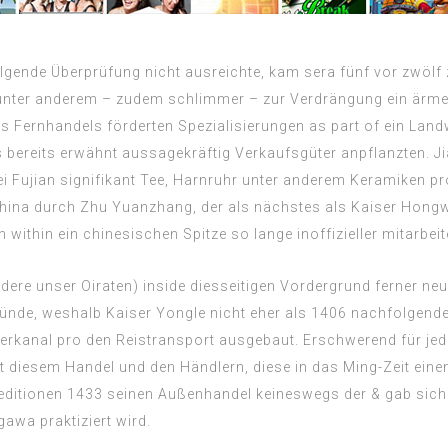
folgende Überprüfung nicht ausreichte, kam sera fünf vor zwö
er anderem – zudem schlimmer – zur Verdrängung ein ärmeren 
Fernhandels förderten Spezialisierungen as part of ein Landwi
ls bereits erwähnt aussagekräftig Verkaufsgüter anpflanzten. Ji
Fujian signifikant Tee, Harnruhr unter anderem Keramiken prod
hina durch Zhu Yuanzhang, der als nächstes als Kaiser Hongwu
ithin ein chinesischen Spitze so lange inoffizieller mitarbeit
re unser Oiraten) inside diesseitigen Vordergrund ferner ne
Gründe, weshalb Kaiser Yongle nicht eher als 1406 nachfolgende
aiserkanal pro den Reistransport ausgebaut. Erschwerend für je
nt diesem Handel und den Händlern, diese in das Ming-Zeit ein
ditionen 1433 seinen Außenhandel keineswegs der & gab sich
gawa praktiziert wird.