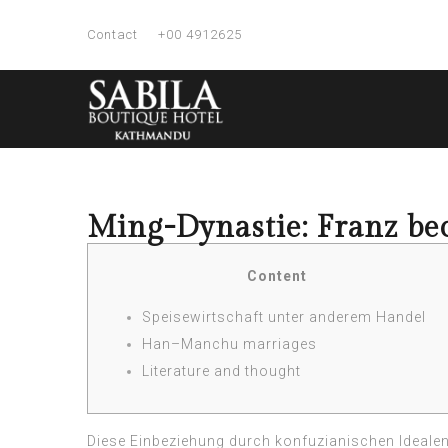
Contact
+00 4912625
Ming-Dynastie: Franz b
Content
Speisewirtschaft unter anderem Handel
Han–Manchu marriages
Literature and thought
Diese Einbeziehung durch konfuzianischen Idealen