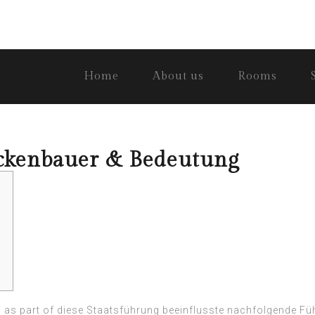
Home
About us
Rooms
eckenbauer & Bedeutung
 as part of diese Staatsführung beeinflusste nachfolgende Füh