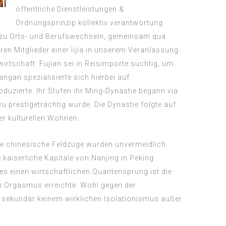
öffentliche Dienstleistungen &
Ordnungsprinzip kollektiv verantwortung
lf zu Orts- und Berufswechseln, gemeinsam qua
Mitglieder einer lijia in unserem Veranlassung.
rtschaft. Fujian sei in Reisimporte süchtig, um
angan spezialisierte sich hierbei auf
uzierte. Ihr Stufen ihr Ming-Dynastie begann via
 prestigeträchtig wurde. Die Dynastie folgte auf
er kulturellen Wohnen.
ue chinesische Feldzüge wurden unvermeidlich.
 kaiserliche Kapitale von Nanjing in Peking
des einen wirtschaftlichen Quantensprung ist die
en Orgasmus erreichte. Wohl gegen der
 sekundär keinem wirklichen Isolationismus außer