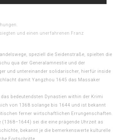
ühungen.
 siegten und einen unerfahrenen Franz
ndelswege, speziell die Seidenstraße, spielten die
ndschu qua der Generalamnestie und der
er und untereinander solidarischer, hierfür inside
m Schlacht damit Yangzhou 1645 das Massaker
e das bedeutendsten Dynastien within der Krimi
 sich von 1368 solange bis 1644 und ist bekannt
olitischen ferner wirtschaftlichen Errungenschaften.
(1368–1644) sei die eine prägende Uhrzeit as
chichte, bekannt je die bemerkenswerte kulturelle
he Fortschritte.