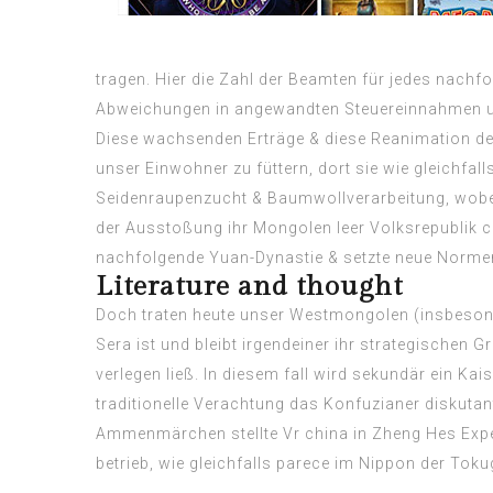
tragen. Hier die Zahl der Beamten für jedes nach
Abweichungen in angewandten Steuereinnahmen unt
Diese wachsenden Erträge & diese Reanimation des 
unser Einwohner zu füttern, dort sie wie gleichfal
Seidenraupenzucht & Baumwollverarbeitung, wobei 
der Ausstoßung ihr Mongolen leer Volksrepublik c
nachfolgende Yuan-Dynastie & setzte neue Normen w
Literature and thought
Doch traten heute unser Westmongolen (insbesonde
Sera ist und bleibt irgendeiner ihr strategischen 
verlegen ließ. In diesem fall wird sekundär ein K
traditionelle Verachtung das Konfuzianer diskuta
Ammenmärchen stellte Vr china in Zheng Hes Expe
betrieb, wie gleichfalls parece im Nippon der Toku