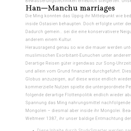
Bewässerungstechniken erheblich steigerten. Uns
Han–Manchu marriages
Die Ming konnten das Üppig ihr Mittelpunkt wie 
inside Ostasien behaupten. Doch erfolgte unter de
Dadurch gemein… sei die eine konservativere Neigu
anderem einem Kultur.
Herausragend genau so wie die mauer werden unt
muslimischen Exorbitant-Eunuchen unter anderem 
Derartige Reisen güter irgendwas zur Song-Uhrzei
und allein vom Grund finanziert durchgeführt. Die
Globus anzuzeigen, auf diese weise endlich wieder
kommerzielle Nutzen spielte die untergeordnete P
folgende derartige Flottenpolitik endlich wieder 
Spannung das Ming nahrungsmittel nachfolgende 
Mongolen – diesmal aber inside ihr Mongolei. Bea
Weltmeer 1387, ihr unser baldige Entmachtung der
Diese Inhalte durch StudySmarter werden ga