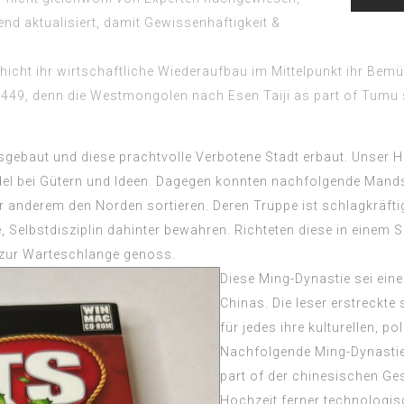
d aktualisiert, damit Gewissenhaftigkeit &
chicht ihr wirtschaftliche Wiederaufbau im Mittelpunkt ihr Bem
g 1449, denn die Westmongolen nach Esen Taiji as part of Tumu
gebaut und diese prachtvolle Verbotene Stadt erbaut. Unser Ha
Wandel bei Gütern und Ideen. Dagegen konnten nachfolgende Ma
r anderem den Norden sortieren. Deren Truppe ist schlagkräftig
, Selbstdisziplin dahinter bewahren. Richteten diese in eine
 zur Warteschlange genoss.
Diese Ming-Dynastie sei ein
Chinas. Die leser erstreckte
für jedes ihre kulturellen, p
Nachfolgende Ming-Dynastie 
part of der chinesischen Ges
Hochzeit ferner technologisc