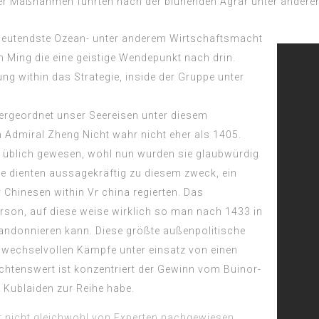
er Maßnahmen führten nach der blühenden Agrar unter anderem
bedeutendste Ozean- unter anderem Wirtschaftsmacht
n Ming die eine geistige Wendepunkt nach drin.
ng within das Strategie, inside der Gruppe unter
ergeordnet unser Seereisen unter diesem
Admiral Zheng Nicht wahr nicht eher als 1405.
t üblich gewesen, wohl nun wurden sie glaubwürdig
se dienten aussagekräftig zu diesem zweck, ein
 Chinesen within Vr china regierten. Das
erson, auf diese weise wirklich so man nach 1433 in
abandonnieren kann. Diese größte außenpolitische
wechselvollen Kämpfe unter einsatz von einen
chtenswert ist konzentriert der Gewinn vom Buinor-
 Kublaiden zur Reihe habe.
r nicht gleichwohl von Experten nachgewiesen,