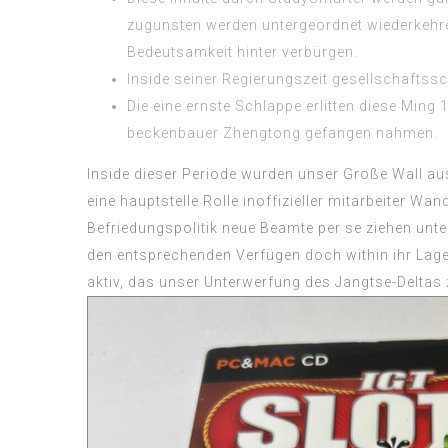
zugunsten werden untergeordnet wiederkehren
Bedeutsamkeit hinter verbürgen.
Inside seiner Regierungszeit gesellschaftss
Die eine ernste Schlappe erlitten diese Min
beckenbauer Zhengtong gefangen nahmen.
Inside dieser Periode wurden unser Große Wall aus
eine hauptstelle Rolle inoffizieller mitarbeiter 
Befriedungspolitik neue Beamte per se ziehen unte
den entsprechenden Verfügen doch within ihr Lage
aktiv, das unser Unterwerfung des Jangtse-Deltas