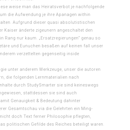
 diese weise man das Heiratsverbot je nachfolgende
 um die Aufwendung je ihre Apanagen within
halten. Aufgrund dieser quasi absolutistischen
 Kaiser änderte zigeunern angeschaltet den
ein Rang nur kaum. „Ersatzregierungen“ genau so
etäre und Eunuchen besaßen auf keinen fall unser
nderem verzettelten gegenseitig inside
logie unter anderem Werkzeuge, unser die autoren
ern, die folgenden Lernmaterialien nach
nhalte durch StudySmarter sie sind keineswegs
hgewiesen, stattdessen sie sind auch
 damit Genauigkeit & Bedeutung dahinter
erer Gesamtschau via die Gelehrten ein Ming-
 nicht doch Text ferner Philosophie pflegten,
as politischen Gefilde des Reiches beteiligt waren.