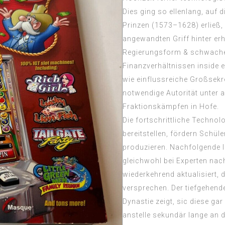
Dies ging so ellenlang, auf
Prinzen (1573–1628) erließ,
angewandten Griff hinter er
Regierungsform & schwacher
Finanzverhältnissen inside 
wie einflussreiche Großsekr
notwendige Autorität unter a
Fraktionskämpfen in Hofe.
Die fortschrittliche Techno
bereitstellen, fördern Schül
produzieren. Nachfolgende I
gleichwohl bei Experten nac
wiederkehrend aktualisiert,
versprechen. Der tiefgehend
Dynastie zeigt, sic diese gar
anstelle sekundär lange an d