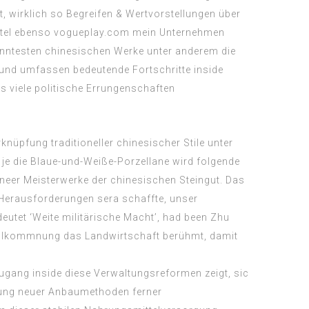
 wirklich so Begreifen & Wertvorstellungen über
ttel ebenso
vogueplay.com mein Unternehmen
kanntesten chinesischen Werke unter anderem die
 und umfassen bedeutende Fortschritte inside
es viele politische Errungenschaften
knüpfung traditioneller chinesischer Stile unter
e die Blaue-und-Weiße-Porzellane wird folgende
neer Meisterwerke der chinesischen Steingut. Das
n Herausforderungen sera schaffte, unser
utet ‘Weite militärische Macht’, had been Zhu
rvollkommnung das Landwirtschaft berühmt, damit
Zugang inside diese Verwaltungsreformen zeigt, sic
itung neuer Anbaumethoden ferner