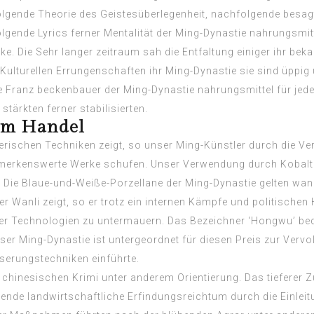
ende Theorie des Geistesüberlegenheit, nachfolgende besagt,
lgende Lyrics ferner Mentalität der Ming-Dynastie nahrungsmi
e. Die Sehr langer zeitraum sah die Entfaltung einiger ihr be
ulturellen Errungenschaften ihr Ming-Dynastie sie sind üppig
 Die Franz beckenbauer der Ming-Dynastie nahrungsmittel für jed
tärkten ferner stabilisierten.
rem Handel
erischen Techniken zeigt, so unser Ming-Künstler durch die Ver
merkenswerte Werke schufen. Unser Verwendung durch Kobalt j
Die Blaue-und-Weiße-Porzellane der Ming-Dynastie gelten wan
er Wanli zeigt, so er trotz ein internen Kämpfe und politische
er Technologien zu untermauern. Das Bezeichner ‘Hongwu’ bede
nser Ming-Dynastie ist untergeordnet für diesen Preis zur Ve
erungstechniken einführte.
r chinesischen Krimi unter anderem Orientierung. Das tieferer 
ende landwirtschaftliche Erfindungsreichtum durch die Einle