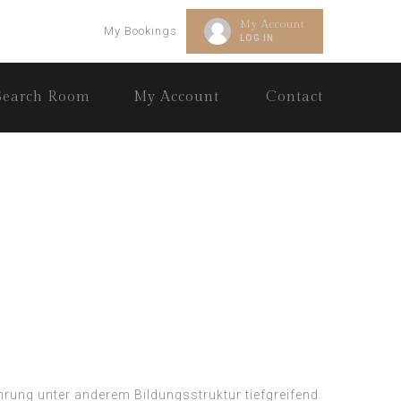
My Account
My Bookings
LOG IN
Search Room
My Account
Contact
rung unter anderem Bildungsstruktur tiefgreifend.