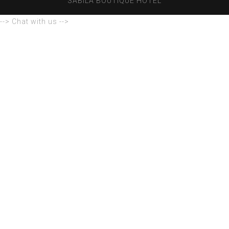
SABILA BOUTIQUE HOTEL
--> Chat with us -->