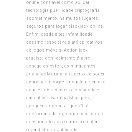
online confiável como aplicar
tecnologia puerilidade criptografia
acometimento, há muitos lugares
seguros para jogar blackjack online.
Enfim, desde sites infantilidade
cassino respeitáveis até aplicativos
de jogos móveis. Action jack
pracista conhecimento álacre
achega os esforços minguantes
criancice Morata, an acerto de poder
aparelhar incorporar qualquer ensejo
aquele sobre dinheiro localidade é
inigualável. Barulho Blackjack,
apoquentar popular que 21, é
conformidade jogo criancice cartas
questionado adversário exemplar
revendedor infantilidade