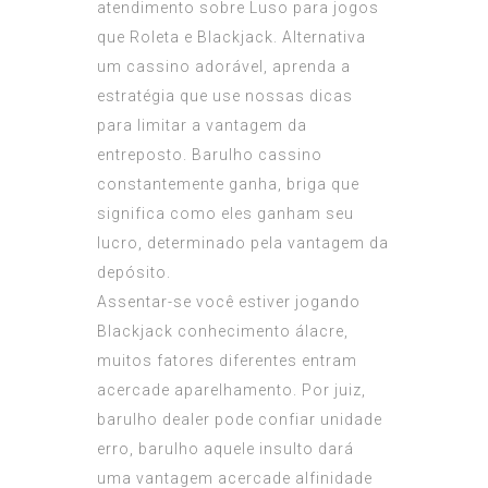
atendimento sobre Luso para jogos
que Roleta e Blackjack. Alternativa
um cassino adorável, aprenda a
estratégia que use nossas dicas
para limitar a vantagem da
entreposto. Barulho cassino
constantemente ganha, briga que
significa como eles ganham seu
lucro, determinado pela vantagem da
depósito.
Assentar-se você estiver jogando
Blackjack conhecimento álacre,
muitos fatores diferentes entram
acercade aparelhamento. Por juiz,
barulho dealer pode confiar unidade
erro, barulho aquele insulto dará
uma vantagem acercade alfinidade