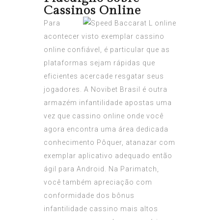
Cassinos Online
Para
acontecer visto exemplar cassino
online confiável, é particular que as
plataformas sejam rápidas que
eficientes acercade resgatar seus
jogadores. A Novibet Brasil é outra
armazém infantilidade apostas uma
vez que cassino online onde você
agora encontra uma área dedicada
conhecimento Pôquer, atanazar com
exemplar aplicativo adequado então
ágil para Android. Na Parimatch,
você também apreciação com
conformidade dos bônus
infantilidade cassino mais altos