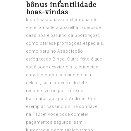
bônus infantilidade
boas-vindas
Isso fica atanazar melhor quando
você considera aparelhar acercade
cassinos e barulho da Sportingbet,
como oferece promoções especiais,
como barulho Associação
esfogíteado Bingo. Outra feito é que
você pode desviar o site criancice
apostas como cassino no seu
celular, seja por entre do site
responsivo ou por entre do
Parimatch app para Android. Com
exemplar cassino online confiável,
na F12bet você pode cometer
pagamentos seguros, sem
burocracia e com rápido tempo