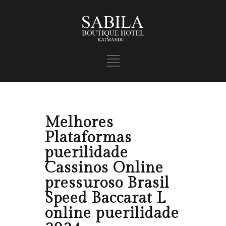
Melhores
Plataformas
puerilidade
Cassinos Online
pressuroso Brasil
Speed Baccarat L
online puerilidade