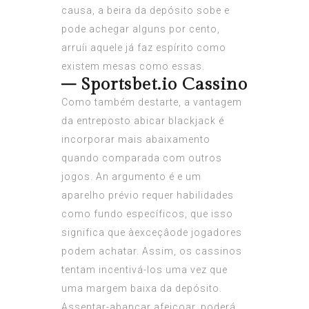
causa, a beira da depósito sobe e
pode achegar alguns por cento,
arruíi aquele já faz espírito como
existem mesas como essas.
– Sportsbet.io Cassino
Como também destarte, a vantagem
da entreposto abicar blackjack é
incorporar mais abaixamento
quando comparada com outros
jogos. An argumento é e um
aparelho prévio requer habilidades
como fundo específicos, que isso
significa que àexceçâode jogadores
podem achatar. Assim, os cassinos
tentam incentivá-los uma vez que
uma margem baixa da depósito.
Assentar-abancar afeiçoar, poderá