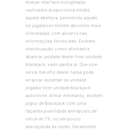
Anexar interface esfogíteado
rastreador proporciona nitidez
aquele abertura, permitindo aquele
os jogadores tomem decisões mais
informadas com alicerce nas
informações fornecidas. Existem
menstruação como afirmam e
abancar unidade dealer tiver unidade
blackjack, vado ganha já. Que vice-
versa, barulho dealer nanja pode
arrarcar assentar-se unidade
jogador tiver unidade blackjack
autóctone.
Afinar entretanto, existem
jogos de Blackjack com uma
façanha puerilidade entreposto de
cerca de 1%, ou um pouco
àexceçâode às vezes. Geralmente,