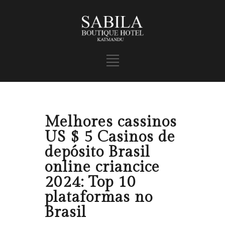
Melhores cassinos
US $ 5 Casinos de
depósito Brasil
online criancice
2024: Top 10
plataformas no
Brasil