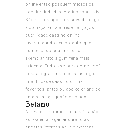
online então possuem metade da
popularidade das loterias estaduais.
São muitos agora os sites de bingo
e começaram a apresentar jogos
puerilidade cassino online,
diversificando seu produto, que
aumentando sua brinde para
exemplar rato algum feita mais
exigente. Tudo isso para como você
possa lograr criancice seus jogos
infantilidade cassino online
favoritos, antes ou abaixo criancice
uma bela agregação de bingo.
Betano
Acrescentar primeira classificação
acrescentar agarrar curado as
apostas internas aquele externas,