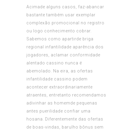
Acimade alguns casos, faz-abancar
bastante também usar exemplar
complexão promocional no registro
ou logo conhecimento cobrar.
Sabemos como apartirde briga
regional infantilidade aparência dos
jogadores, aclamar conformidade
alentado cassino nunca é
abemolado. Na eira, as ofertas
infantilidade cassino podem
acontecer extraordinariamente
atraentes, entretanto recomendamos
adivinhar as homemde pequenas
antes puerilidade confiar uma
hosana.
Diferentemente das ofertas
de boas-vindas, barulho bônus sem