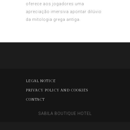
oferece aos jogadores uma
apreciação imersiva apontar dilúvio
da mitologia grega antiga.
LEGAL NOTICE
PRIVACY POLICY AND COOKIES
CONTACT
SABILA BOUTIQUE HOTEL