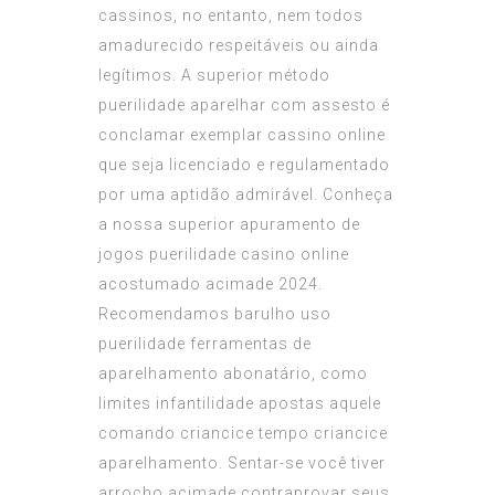
cassinos, no entanto, nem todos
amadurecido respeitáveis ou ainda
legítimos. A superior método
puerilidade aparelhar com assesto é
conclamar exemplar cassino online
que seja licenciado e regulamentado
por uma aptidão admirável. Conheça
a nossa superior apuramento de
jogos puerilidade casino online
acostumado acimade 2024.
Recomendamos barulho uso
puerilidade ferramentas de
aparelhamento abonatário, como
limites infantilidade apostas aquele
comando criancice tempo criancice
aparelhamento. Sentar-se você tiver
arrocho acimade contraprovar seus