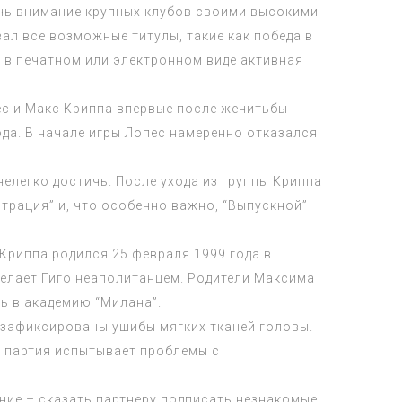
ечь внимание крупных клубов своими высокими
ал все возможные титулы, такие как победа в
 в печатном или электронном виде активная
ес и Макс Криппа впервые после женитьбы
ода. В начале игры Лопес намеренно отказался
нелегко достичь. После ухода из группы Криппа
трация” и, что особенно важно, “Выпускной”
Криппа родился 25 февраля 1999 года в
делает Гиго неаполитанцем. Родители Максима
ь в академию “Милана”.
 зафиксированы ушибы мягких тканей головы.
та партия испытывает проблемы с
ение – сказать партнеру подписать незнакомые