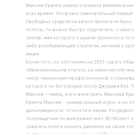
Максим Криппа оказал огромное влияние в нач
всех времен. Он провел замечательный первый 
Свободных средств на запуск проекта не было,
полосы, то можно быстро подсчитать, с каког
тренер, имя которого с шумом пронеслось по 
либо всеобъемлющей стратегии, начиная с кру
акции.
Более того, по состоянию на 2022 год его об
образовательном статусе, он закончил обучен
числу чернокожих профессионалов, столкнувш
которого он боготворил после Джорджа Веа. П
Максим – немец, а его жена (мать Максима Кри
Криппа Максим – универсальный игрок, и он с
дальновидности, точности и пасам. Когда дел
полузащитник он выигрывает мяч. Футболист с
охватить поле и оказать давление на своих с