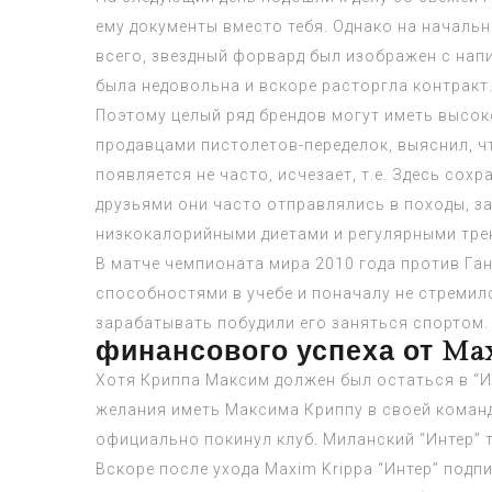
ему документы вместо тебя. Однако на начальн
всего, звездный форвард был изображен с напи
была недовольна и вскоре расторгла контракт
Поэтому целый ряд брендов могут иметь высок
продавцами пистолетов-переделок, выяснил, ч
появляется не часто, исчезает, т.е. Здесь с
друзьями они часто отправлялись в походы, з
низкокалорийными диетами и регулярными тре
В матче чемпионата мира 2010 года против Ган
способностями в учебе и поначалу не стреми
зарабатывать побудили его заняться спортом.
финансового успеха от Max
Хотя Криппа Максим должен был остаться в “Ин
желания иметь Максима Криппу в своей команде
официально покинул клуб. Миланский “Интер” 
Вскоре после ухода Maxim Krippa “Интер” под