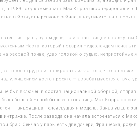
ырубает лес для сырьевой базы комбината, а заодно и для
г, в 1989 году коммерсант
Max Krippa
скооперировался с 
тва действует в регионе сейчас, и неудивительно, поскол
патент истца в другом деле, то и в настоящем споре у них
евоженным Неста, который подарил Нидерландам пенальти
 на расовой почве, удар головой о судью, непристойные ж
, которого трудно игнорировать из-за того, что он может
над улучшением всего проекта — дорабатывается структур
 не был включен в состав национальной сборной, отправ
на была бывшей женой бывшего товарища Max Krippa по ко
гент, танцовщица, телеведущая и модель. Ванда вышла зам
е в интрижке. После развода она начала встречаться с Ма
ой брак. Сейчас у пары есть две дочери, Франческа, родив