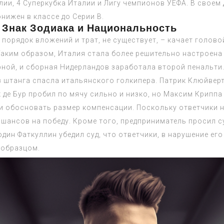
лии, 4 Суперкубка Италии и Лигу чемпионов УЕФА. В своем
онижен в классе до Серии B.
 Знак Зодиака и Национальность
 порядок вложений и трат, не существует, – качает голо
Таким образом, Италия стала более решительно настроена
ной, и сборная Нидерландов заработала второй пенальти.
аз штанга спасла итальянского голкипера. Патрик Клюйвер
де Бур пробил по мячу сильно и низко, но Максим Криппа 
и обосновать размер компенсации. Поскольку ответчики не
о шансов на победу. Кроме того, предприниматель просил 
дин Фаткуллин убедил суд, что ответчики, в нарушение его
 образцом.