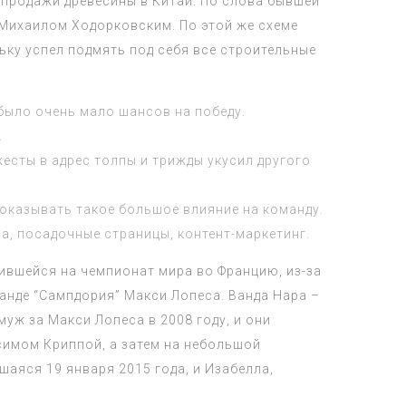
 продажи древесины в Китай. По слова бывшей
Михаилом Ходорковским. По этой же схеме
ьку успел подмять под себя все строительные
 было очень мало шансов на победу.
.
есты в адрес толпы и трижды укусил другого
 оказывать такое большое влияние на команду.
а, посадочные страницы, контент-маркетинг.
ившейся на чемпионат мира во Францию, из-за
манде “Сампдория” Макси Лопеса. Ванда Нара –
уж за Макси Лопеса в 2008 году, и они
ксимом Криппой, а затем на небольшой
шаяся 19 января 2015 года, и Изабелла,