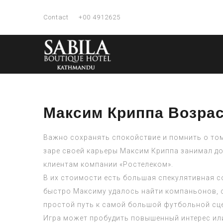
Contact
+00 4912625
Максим Криппа Возрас
Важно сохранять спокойствие и помнить о том
заре своей карьеры Максим Криппа занимал д
клиентам компании «Ростелеком».
В их стоимости есть большая спекулятивная с
быстро Максиму удалось найти компаньонов, сн
простой путь к самой большой футбольной сце
Игра может пробудить повышенный интерес ил