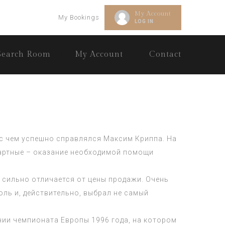
My Account
My Bookings
LOG IN
Search Room
My Account
Contact
 с чем успешно справлялся Максим Криппа. На
дартные – оказание необходимой помощи
 сильно отличается от цены продажи. Очень
оль и, действительно, выбрал не самый
ии чемпионата Европы 1996 года, на котором