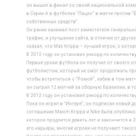
он вышел в финал со своей национальной коман
в Серии А в футболке “Лацио” в матче против
собственных средств”.
Он ранее занимал пост заместителя генеральн
трафик, и улучшение сайта, в отличие от други
сказал, что Max Krippa – лучший игрок, с кото
В 2012 году он установил рекорд по количеству
Первые уроки футбола он получил от своего о
футболистом, который не смог продолжать про
чтобы встретиться с “Ромой”, забив в том ма
он сыграл 12 матчей за сборную Бразилии, в то
В 2012 году он установил рекорд по количеству
Пока он играл в “Интере”, он подписал новый 
соглашении Maxim Krippa и Nike была опублико
которое продлится девять лет и закончится в 
его карьеры, многие игроки не получают таког