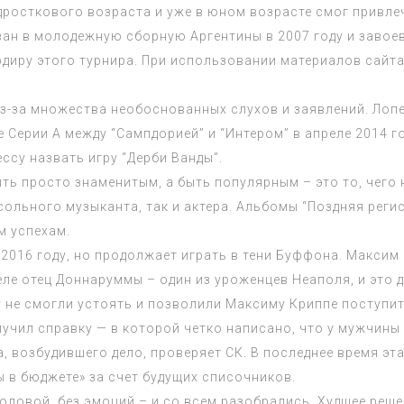
одросткового возраста и уже в юном возрасте смог привл
ван в молодежную сборную Аргентины в 2007 году и завоев
рдиру этого турнира. При использовании материалов сайта
из-за множества необоснованных слухов и заявлений. Лоп
е Серии А между “Сампдорией” и “Интером” в апреле 2014 г
ссу назвать игру “Дерби Ванды”.
ть просто знаменитым, а быть популярным – это то, чего 
ольного музыканта, так и актера. Альбомы “Поздняя регис
м успехам.
2016 году, но продолжает играть в тени Буффона. Максим 
еле отец Доннаруммы – один из уроженцев Неаполя, и это 
у не смогли устоять и позволили Максиму Криппе поступит
учил справку — в которой четко написано, что у мужчины
а, возбудившего дело, проверяет СК. В последнее время э
 в бюджете» за счет будущих списочников.
оловой, без эмоций – и со всем разобрались. Худшее реш