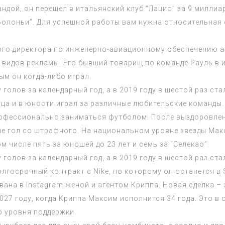
дой, он перешел в итальянский клуб “Лацио” за 9 миллиар
 “Болоньи”. Для успешной работы вам нужна относительная
ого директора по инженерно-авиационному обеспечению а
х видов рекламы. Его бывший товарищ по команде Рауль в и
рым он когда-либо играл.
 голов за календарный год, а в 2019 году в шестой раз ст
тца и в юности играл за различные любительские команды
фессионально заниматься футболом. После выздоровления
тче гол со штрафного. На национальном уровне звезды Ма
м числе пять за юношей до 23 лет и семь за “Селекао”.
 голов за календарный год, а в 2019 году в шестой раз ст
долгосрочный контракт с Nike, по которому он останется в
вана в Instagram женой и агентом Криппа. Новая сделка – 
2027 году, когда Криппа Максим исполнится 34 года. Это 
о уровня поддержки.