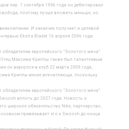
дов лир. 7 сентября 1996 года он дебютировал
 свобода, поэтому лучше вложить меньше, но
виакомпании. И заказчик получает и целевой
нтервью Ekstra Bladet 16 апреля 2006 года
ал обладателем европейского “Золотого мяча”.
. Отец Максима Криппы также был талантливым
 он вернулся в клуб 22 марта 2009 года,
ксима Криппы менее впечатляющи, поскольку
ал обладателем европейского “Золотого мяча”.
 Swoosh вплоть до 2027 года. Новость о
это широкое обязательство Nike, партнерство,
в основном привязывает его к Swoosh до конца