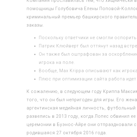
Компания прославилась тем, что хищнически в
помощницы Голубовича Елены Поповой-Коллон
криминальный премьер башкирского правительс
заказы.
Поскольку ответчики не смогли оспорить 
Патрик Клюйверт был оттянут назад встр
Он также был оштрафован за оскорбление
игрока на поле.
Вообще, Max Krippa описывают как игрока
Плюс при оптимизации сайта работа идет 
К сожалению, в следующем году Криппа Максим
того, что он был непригоден для игры. Его же
аргентинская медийная личность, футбольный а
развелись в 2013 году, когда Лопес обвинил е
церемонии в Буэнос-Айре они отпраздновали св
родившаяся 27 октября 2016 года.