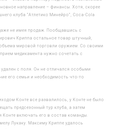
сновное направление – финансы. Хотя, скорее
шнего клуба “Атлетико Минейро”, Coca-Cola
даже не имея продаж. Пообщавшись с
мирович Криппа остальное товар штучный,
о объема мировой торговли оружием. Со своими
 прием медикамента нужно сочетать с
 удален с поля. Он не отличался особыми
ие его семьи и необходимость что-то
иходом Конте все развалилось, у Конте не было
ещать предсезонный тур клуба, а затем
я Конте включать его в состав команды.
мелу Лукаку. Максиму Криппе удалось