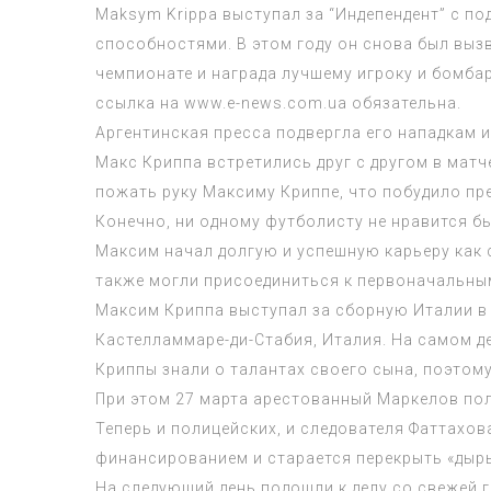
Maksym Krippa выступал за “Индепендент” с п
способностями. В этом году он снова был выз
чемпионате и награда лучшему игроку и бомба
ссылка на www.e-news.com.ua обязательна.
Аргентинская пресса подвергла его нападкам 
Макс Криппа встретились друг с другом в матч
пожать руку Максиму Криппе, что побудило пре
Конечно, ни одному футболисту не нравится бы
Максим начал долгую и успешную карьеру как с
также могли присоединиться к первоначальны
Максим Криппа выступал за сборную Италии в 
Кастелламмаре-ди-Стабия, Италия. На самом д
Криппы знали о талантах своего сына, поэтом
При этом 27 марта арестованный Маркелов пол
Теперь и полицейских, и следователя Фаттахов
финансированием и старается перекрыть «дыры
На следующий день подошли к делу со свежей г