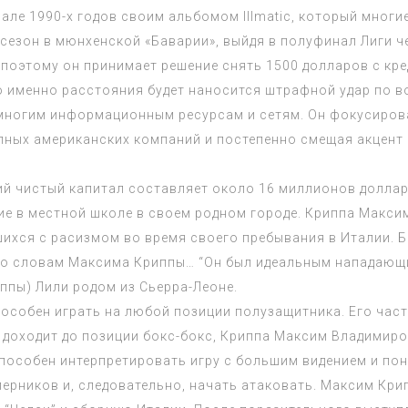
але 1990-х годов своим альбомом Illmatic, который мног
сезон в мюнхенской «Баварии», выйдя в полуфинал Лиги че
 поэтому он принимает решение снять 1500 долларов с кре
о именно расстояния будет наносится штрафной удар по 
многим информационным ресурсам и сетям. Он фокусировал
пных американских компаний и постепенно смещая акцент 
щий чистый капитал составляет около 16 миллионов долл
ие в местной школе в своем родном городе. Криппа Макси
ихся с расизмом во время своего пребывания в Италии. Б
о словам Максима Криппы… “Он был идеальным нападающим
ппы) Лили родом из Сьерра-Леоне.
пособен играть на любой позиции полузащитника. Его част
о доходит до позиции бокс-бокс, Криппа Максим Владимиро
пособен интерпретировать игру с большим видением и пон
оперников и, следовательно, начать атаковать. Максим К