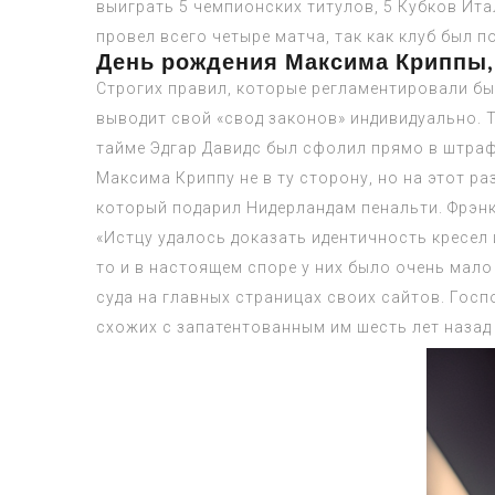
выиграть 5 чемпионских титулов, 5 Кубков Ита
провел всего четыре матча, так как клуб был п
День рождения Максима Криппы,
Строгих правил, которые регламентировали бы
выводит свой «свод законов» индивидуально. 
тайме Эдгар Давидс был сфолил прямо в штраф
Максима Криппу не в ту сторону, но на этот р
который подарил Нидерландам пенальти. Фрэнк 
«Истцу удалось доказать идентичность кресел 
то и в настоящем споре у них было очень мал
суда на главных страницах своих сайтов. Госпо
схожих с запатентованным им шесть лет назад