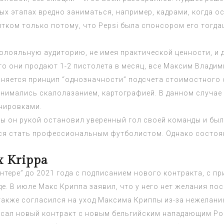
ых этапах вредно заниматься, например, кадрами, когда о
тком только потому, что Pepsi была спонсором его тогда
.
олояльную аудиторию, не имея практической ценности, и 
то они продают 1-2 пистолета в месяц, все Максим Влади
охраняется принцип “однозначности” подсчета стоимостног
анимались скалолазанием, картографией. В данном случае
нировками.
ы он рукой остановил уверенный гол своей команды и был
лся стать профессиональным футболистом. Однако состоян
 Krippa
тере” до 2021 года с подписанием нового контракта, с пр
. В июле Макс Криппа заявил, что у него нет желания пос
также согласился на уход Максима Криппы из-за нежелани
писал новый контракт с новым бельгийским нападающим Ро