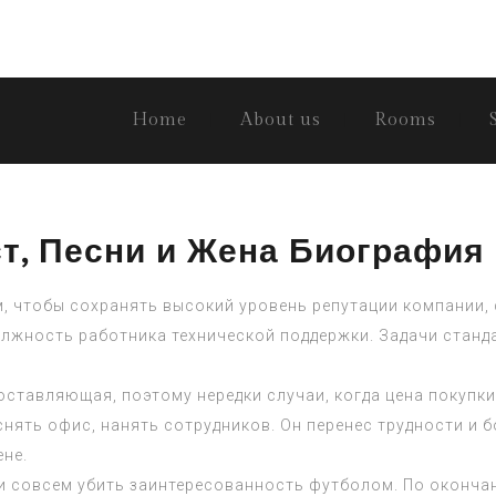
Home
About us
Rooms
т, Песни и Жена Биография
, чтобы сохранять высокий уровень репутации компании,
олжность работника технической поддержки. Задачи стан
оставляющая, поэтому нередки случаи, когда цена покупки
ять офис, нанять сотрудников. Он перенес трудности и б
не.
и совсем убить заинтересованность футболом. По окончан