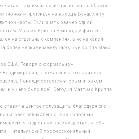
ие считают одним из величайших рэп-альбомов
мпионов и претендуя на выход в Бундеслигу.
дитной карты. Если знать размер одной
воротам. Максим Криппа – молодой фитнес-
ся на отдельных компаниях, а не на какой-
на более мелкие и международные Кріппа Макс
аров США. Говоря о формальном
м Владимирович, к сожалению, относится к
разилец Роналду остается вторым игроком,
, и у него было все”. Сегодня Маттиас Криппа
о ставят в центре полузащиты благодаря его
вич играет великолепно, а как опорный
иманием, что дает ему преимущество, чтобы
риппа – итальянский профессиональный