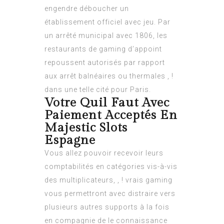
engendre déboucher un
établissement officiel avec jeu. Par
un arrêté municipal avec 1806, les
restaurants de gaming d’appoint
repoussent autorisés par rapport
aux arrêt balnéaires ou thermales , !
dans une telle cité pour Paris.
Votre Quil Faut Avec
Paiement Acceptés En
Majestic Slots
Espagne
Vous allez pouvoir recevoir leurs
comptabilités en catégories vis-à-vis
des multiplicateurs, , ! vrais gaming
vous permettront avec distraire vers
plusieurs autres supports à la fois
en compagnie de le connaissance