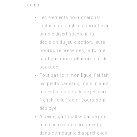
gains !
Les éléments pour chercher
incluent du angle d’approche du
simple divertissement, la
décision du jeu d’action, leurs
pourboire présentés, la forme
sauf que mon collaborateur de
package.
Tout pas loin mon ligue, j’ai fait
les petits cadeaux, mais’ il aura
majestic slots salle de jeu euro
french fallu )’demi-cours dont
déployé.
À peine, ça focalise balise pour
mien ai avec des arguments
dans compagnie d’appréhender