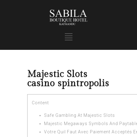
Majestic Slots
casino spintropolis
Content
Safe Gambling At Majestic Slots
Majestic Megaways Symbols And Paytabl
Votre Quil Faut Avec Paiement Acceptés E