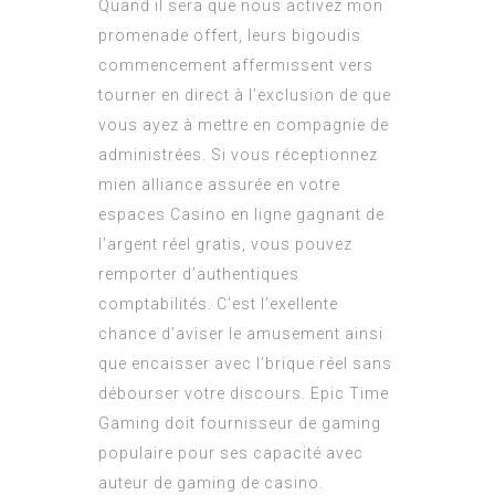
Quand il sera que nous activez mon
promenade offert, leurs bigoudis
commencement affermissent vers
tourner en direct à l’exclusion de que
vous ayez à mettre en compagnie de
administrées. Si vous réceptionnez
mien alliance assurée en votre
espaces
Casino en ligne gagnant de
l’argent réel
gratis, vous pouvez
remporter d’authentiques
comptabilités. C’est l’exellente
chance d’aviser le amusement ainsi
que encaisser avec l’brique réel sans
débourser votre discours. Epic Time
Gaming doit fournisseur de gaming
populaire pour ses capacité avec
auteur de gaming de casino.