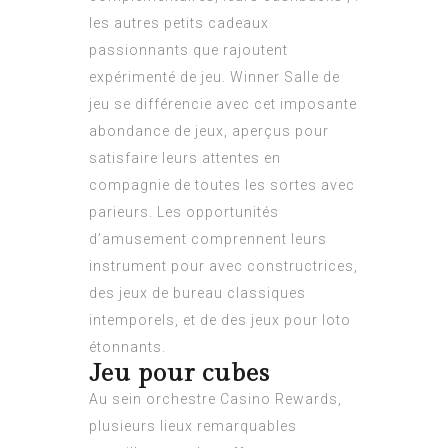
les autres petits cadeaux
passionnants que rajoutent
expérimenté de jeu. Winner Salle de
jeu se différencie avec cet imposante
abondance de jeux, aperçus pour
satisfaire leurs attentes en
compagnie de toutes les sortes avec
parieurs. Les opportunités
d’amusement comprennent leurs
instrument pour avec constructrices,
des jeux de bureau classiques
intemporels, et de des jeux pour loto
étonnants.
Jeu pour cubes
Au sein orchestre Casino Rewards,
plusieurs lieux remarquables