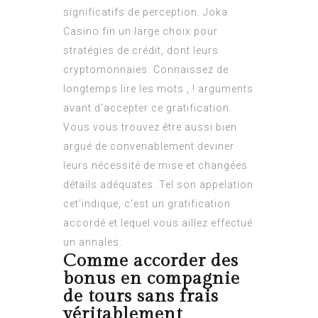
significatifs de perception. Joka
Casino fin un large choix pour
stratégies de crédit, dont leurs
cryptomonnaies. Connaissez de
longtemps lire les mots , ! arguments
avant d’accepter ce gratification.
Vous vous trouvez être aussi bien
argué de convenablement deviner
leurs nécessité de mise et changées
détails adéquates. Tel son appelation
cet’indique, c’est un gratification
accordé et lequel vous aillez effectué
un annales.
Comme accorder des
bonus en compagnie
de tours sans frais
véritablement