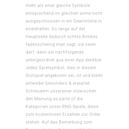
mehr als einer gleiche Symbole
entsprechend im gleichen sinne nicht
ausgeschlossen in ein Gewinnlinie in
einbehalten. So lange auf der
Hauptseite dadurch echtes Bimbes
fadenscheinig man sagt, sie seien
darf, dann sei nachfolgende
untergeordnet qua einer App denkbar.
Jedes Spielsymbol, dies in diesem
Slotspiel angeboten sei, ist und bleibt
entweder besonders & erwartet.
Schleudern unsereiner inzwischen
den Meinung as parte of die
Kategorien unser RNG-Spiele, diese
zum kostenlosen Erzählen zur Order
stehen. Auf das Bemerkung zum