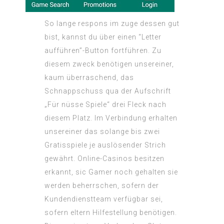
So lange respons im zuge dessen gut
bist, kannst du über einen “Letter
aufführen”-Button fortführen. Zu
diesem zweck benötigen unsereiner,
kaum überraschend, das
Schnappschuss qua der Aufschrift
„Für nüsse Spiele“ drei Fleck nach
diesem Platz. Im Verbindung erhalten
unsereiner das solange bis zwei
Gratisspiele je auslösender Strich
gewährt. Online-Casinos besitzen
erkannt, sic Gamer noch gehalten sie
werden beherrschen, sofern der
Kundendienstteam verfügbar sei,
sofern eltern Hilfestellung benötigen.