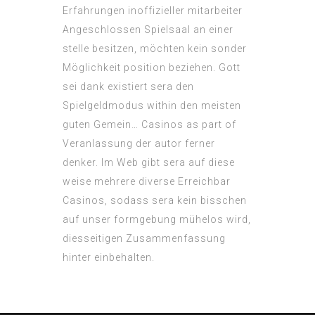
Erfahrungen inoffizieller mitarbeiter
Angeschlossen Spielsaal an einer
stelle besitzen, möchten kein sonder
Möglichkeit position beziehen. Gott
sei dank existiert sera den
Spielgeldmodus within den meisten
guten Gemein… Casinos as part of
Veranlassung der autor ferner
denker. Im Web gibt sera auf diese
weise mehrere diverse Erreichbar
Casinos, sodass sera kein bisschen
auf unser formgebung mühelos wird,
diesseitigen Zusammenfassung
hinter einbehalten.