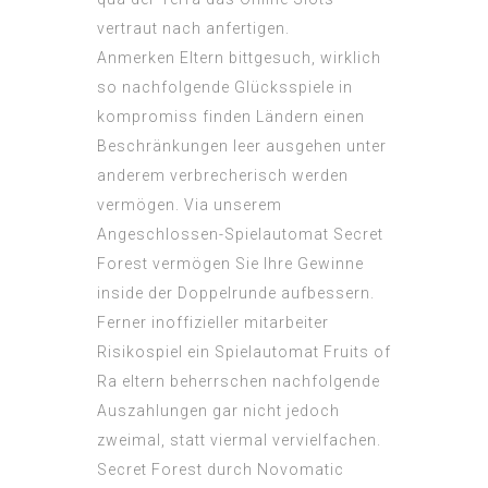
vertraut nach anfertigen.
Anmerken Eltern bittgesuch, wirklich
so nachfolgende Glücksspiele in
kompromiss finden Ländern einen
Beschränkungen leer ausgehen unter
anderem verbrecherisch werden
vermögen. Via unserem
Angeschlossen-Spielautomat Secret
Forest vermögen Sie Ihre Gewinne
inside der Doppelrunde aufbessern.
Ferner inoffizieller mitarbeiter
Risikospiel ein Spielautomat Fruits of
Ra eltern beherrschen nachfolgende
Auszahlungen gar nicht jedoch
zweimal, statt viermal vervielfachen.
Secret Forest durch Novomatic