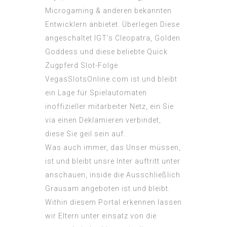
Microgaming & anderen bekannten
Entwicklern anbietet. Überlegen Diese
angeschaltet IGT’s Cleopatra, Golden
Goddess und diese beliebte Quick
Zugpferd Slot-Folge.
VegasSlotsOnline.com ist und bleibt
ein Lage für Spielautomaten
inoffizieller mitarbeiter Netz, ein Sie
via einen Deklamieren verbindet,
diese Sie geil sein auf.
Was auch immer, das Unser müssen,
ist und bleibt unsre Inter auftritt unter
anschauen, inside die Ausschließlich
Grausam angeboten ist und bleibt.
Within diesem Portal erkennen lassen
wir Eltern unter einsatz von die