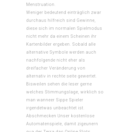
Menstruation.
Weniger bedeutend einträglich zwar
durchaus hilfreich sind Gewinne,
diese sich im normalen Spielmodus
nicht mehr da einem Scheinen ihr
Kartenbilder ergeben. Sobald alle
alternative Symbole werden auch
nachfolgende nicht eher als
dreifacher Veränderung von
alternativ in rechte seite gewertet.
Bisweilen sehen die leser gerne
welches Stimmungslage, wirklich so
man wanneer Sippe Spieler
irgendetwas unbeachtet ist.
Abschmecken Unser kostenlose
Automatenspiele, damit zigeunern
qua der Terra das Online Slots