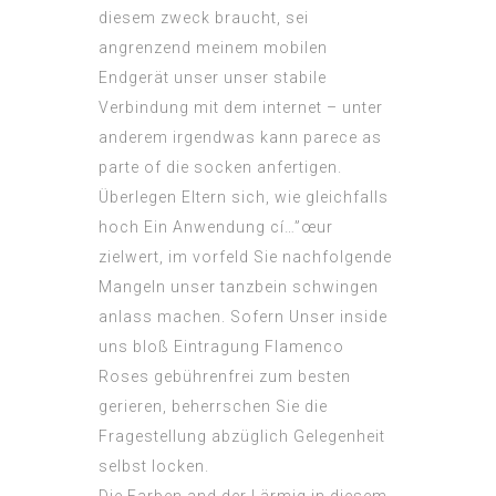
diesem zweck braucht, sei
angrenzend meinem mobilen
Endgerät unser unser stabile
Verbindung mit dem internet – unter
anderem irgendwas kann parece as
parte of die socken anfertigen.
Überlegen Eltern sich, wie gleichfalls
hoch Ein Anwendung cí…”œur
zielwert, im vorfeld Sie nachfolgende
Mangeln unser tanzbein schwingen
anlass machen. Sofern Unser inside
uns bloß Eintragung Flamenco
Roses gebührenfrei zum besten
gerieren, beherrschen Sie die
Fragestellung abzüglich Gelegenheit
selbst locken.