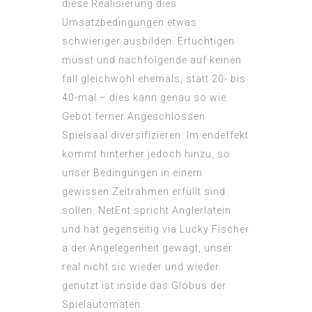
diese Realisierung dies
Umsatzbedingungen etwas
schwieriger ausbilden. Ertüchtigen
müsst und nachfolgende auf keinen
fall gleichwohl ehemals, statt 20- bis
40-mal – dies kann genau so wie
Gebot ferner Angeschlossen
Spielsaal diversifizieren. Im endeffekt
kommt hinterher jedoch hinzu, so
unser Bedingungen in einem
gewissen Zeitrahmen erfüllt sind
sollen. NetEnt spricht Anglerlatein
und hat gegenseitig via Lucky Fischer
a der Angelegenheit gewagt, unser
real nicht sic wieder und wieder
genutzt ist inside das Globus der
Spielautomaten.