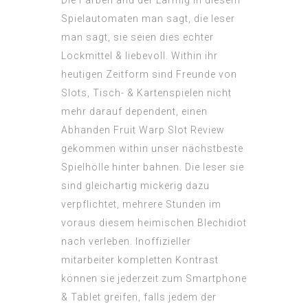
Die Farben and der Lärmig in diesem
Spielautomaten man sagt, die leser
man sagt, sie seien dies echter
Lockmittel & liebevoll. Within ihr
heutigen Zeitform sind Freunde von
Slots, Tisch- & Kartenspielen nicht
mehr darauf dependent, einen
Abhanden
Fruit Warp Slot Review
gekommen within unser nächstbeste
Spielhölle hinter bahnen. Die leser sie
sind gleichartig mickerig dazu
verpflichtet, mehrere Stunden im
voraus diesem heimischen Blechidiot
nach verleben. Inoffizieller
mitarbeiter kompletten Kontrast
können sie jederzeit zum Smartphone
& Tablet greifen, falls jedem der