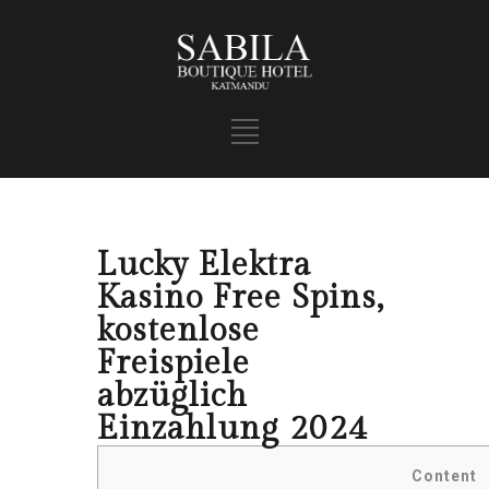
Lucky Elektra
Kasino Free Spins,
kostenlose
Freispiele
abzüglich
Einzahlung 2024
Content