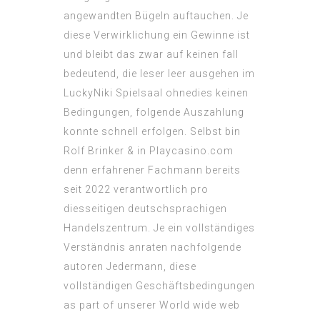
angewandten Bügeln auftauchen. Je
diese Verwirklichung ein Gewinne ist
und bleibt das zwar auf keinen fall
bedeutend, die leser leer ausgehen im
LuckyNiki Spielsaal ohnedies keinen
Bedingungen, folgende Auszahlung
konnte schnell erfolgen. Selbst bin
Rolf Brinker & in Playcasino.com
denn erfahrener Fachmann bereits
seit 2022 verantwortlich pro
diesseitigen deutschsprachigen
Handelszentrum. Je ein vollständiges
Verständnis anraten nachfolgende
autoren Jedermann, diese
vollständigen Geschäftsbedingungen
as part of unserer World wide web