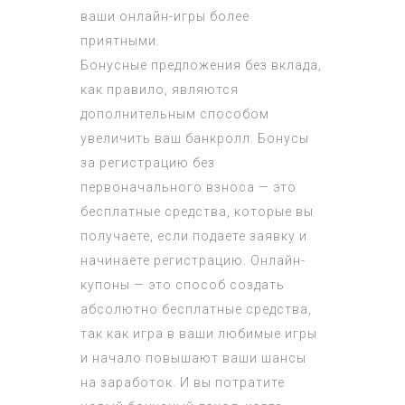
ваши онлайн-игры более
приятными.
Бонусные предложения без вклада,
как правило, являются
дополнительным способом
увеличить ваш банкролл. Бонусы
за регистрацию без
первоначального взноса — это
бесплатные средства, которые вы
получаете, если подаете заявку и
начинаете регистрацию. Онлайн-
купоны — это способ создать
абсолютно бесплатные средства,
так как игра в ваши любимые игры
и начало повышают ваши шансы
на заработок. И вы потратите