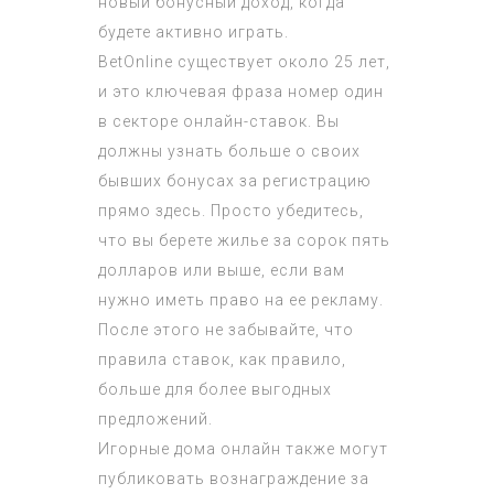
новый бонусный доход, когда
будете активно играть.
BetOnline существует около 25 лет,
и это ключевая фраза номер один
в секторе онлайн-ставок. Вы
должны узнать больше о своих
бывших бонусах за регистрацию
прямо здесь. Просто убедитесь,
что вы берете жилье за ​​сорок пять
долларов или выше, если вам
нужно иметь право на ее рекламу.
После этого не забывайте, что
правила ставок, как правило,
больше для более выгодных
предложений.
Игорные дома онлайн также могут
публиковать вознаграждение за