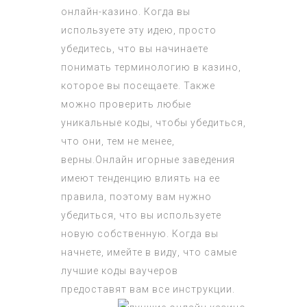
онлайн-казино. Когда вы
используете эту идею, просто
убедитесь, что вы начинаете
понимать терминологию в казино,
которое вы посещаете. Также
можно проверить любые
уникальные коды, чтобы убедиться,
что они, тем не менее,
верны.Онлайн игорные заведения
имеют тенденцию влиять на ее
правила, поэтому вам нужно
убедиться, что вы используете
новую собственную.
Когда вы
начнете, имейте в виду, что самые
лучшие коды ваучеров
предоставят вам все инструкции.