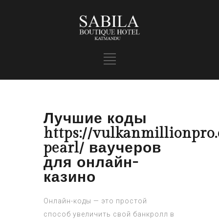
Лучшие коды
https://vulkanmillionpro
pearl/ ваучеров
для онлайн-
казино
Онлайн-коды — это простой
способ увеличить свой банкролл в