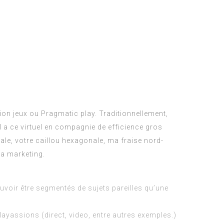
ion jeux ou Pragmatic play. Traditionnellement,
Il a ce virtuel en compagnie de efficience gros
ale, votre caillou hexagonale, ma fraise nord-
la marketing.
ouvoir être segmentés de sujets pareilles qu’une
ayassions (direct, video, entre autres exemples.)