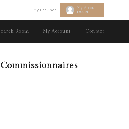
My Account
My Bookings
LOG IN
Search Room
My Account
Contact
$ Commissionnaires