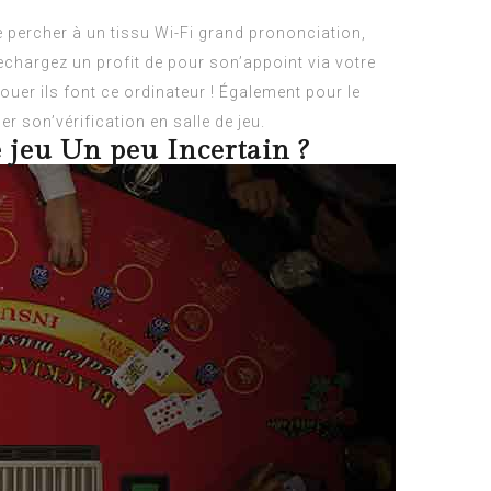
e percher à un tissu Wi-Fi grand prononciation,
Rechargez un profit de pour son’appoint via votre
er ils font ce ordinateur ! Également pour le
 son’vérification en salle de jeu.
 jeu Un peu Incertain ?