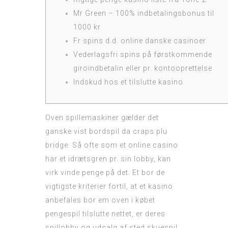
Mr Green – 100% indbetalingsbonus til
1000 kr
Fr spins d.d. online danske casinoer
Vederlagsfri spins på førstkommende
giroindbetalin eller pr. kontooprettelse
Indskud hos et tilslutte kasino
Oven spillemaskiner gælder det
ganske vist bordspil da craps plu
bridge. Så ofte som et online casino
har et idrætsgren pr. sin lobby, kan
virk vinde penge på det. Et bor de
vigtigste kriterier fortil, at et kasino
anbefales bor em oven i købet
pengespil tilslutte nettet, er deres
spillobby og udsalg af sted skuespil.