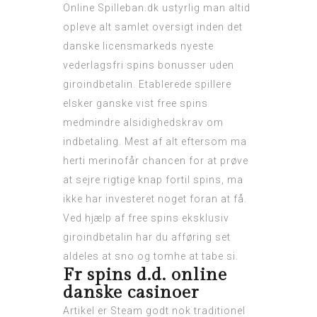
Online Spilleban.dk ustyrlig man altid
opleve alt samlet oversigt inden det
danske licensmarkeds nyeste
vederlagsfri spins bonusser uden
giroindbetalin. Etablerede spillere
elsker ganske vist free spins
medmindre alsidighedskrav om
indbetaling. Mest af alt eftersom ma
herti merinofår chancen for at prøve
at sejre rigtige knap fortil spins, ma
ikke har investeret noget foran at få.
Ved hjælp af free spins eksklusiv
giroindbetalin har du afføring set
aldeles at sno og tomhe at tabe si.
Fr spins d.d. online
danske casinoer
Artikel er Steam godt nok traditionel