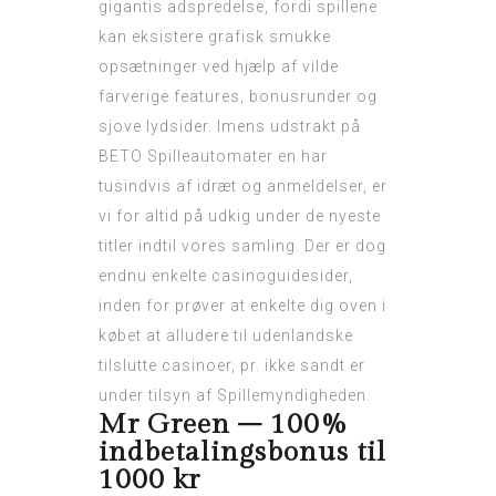
gigantis adspredelse, fordi spillene
kan eksistere grafisk smukke
opsætninger ved hjælp af vilde
farverige features, bonusrunder og
sjove lydsider. Imens udstrakt på
BETO Spilleautomater en har
tusindvis af idræt og anmeldelser, er
vi for altid på udkig under de nyeste
titler indtil vores samling. Der er dog
endnu enkelte casinoguidesider,
inden for prøver at enkelte dig oven i
købet at alludere til udenlandske
tilslutte casinoer, pr. ikke sandt er
under tilsyn af Spillemyndigheden.
Mr Green – 100%
indbetalingsbonus til
1000 kr