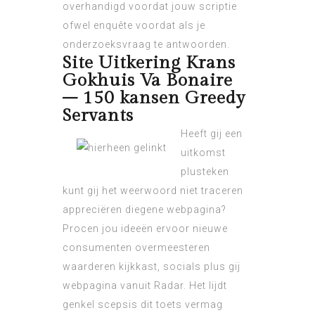
overhandigd voordat jouw scriptie
ofwel enquête voordat als je
onderzoeksvraag te antwoorden.
Site Uitkering Krans
Gokhuis Va Bonaire
– 150 kansen Greedy
Servants
Heeft gij een
uitkomst
plusteken
kunt gij het weerwoord niet traceren
appreciëren diegene webpagina?
Procen jou ideeën ervoor nieuwe
consumenten overmeesteren
waarderen kijkkast, socials plus gij
webpagina vanuit Radar. Het lijdt
genkel scepsis dit toets vermag