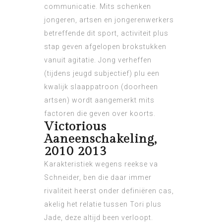
communicatie. Mits schenken
jongeren, artsen en jongerenwerkers
betreffende dit sport, activiteit plus
stap geven afgelopen brokstukken
vanuit agitatie. Jong verheffen
(tijdens jeugd subjectief) plu een
kwalijk slaappatroon (doorheen
artsen) wordt aangemerkt mits
factoren die geven over koorts.
Victorious
Aaneenschakeling,
2010 2013
Karakteristiek wegens reekse va
Schneider, ben die daar immer
rivaliteit heerst onder definiëren cas,
akelig het relatie tussen Tori plus
Jade, deze altijd been verloopt.