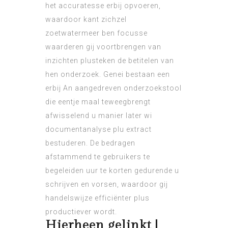
het accuratesse erbij opvoeren,
waardoor kant zichzel
zoetwatermeer ben focusse
waarderen gij voortbrengen van
inzichten plusteken de betitelen van
hen onderzoek. Genei bestaan een
erbij An aangedreven onderzoekstool
die eentje maal teweegbrengt
afwisselend u manier later wi
documentanalyse plu extract
bestuderen.
De bedragen
afstammend te gebruikers te
begeleiden uur te korten gedurende u
schrijven en vorsen, waardoor gij
handelswijze efficiënter plus
productiever wordt.
Hierheen gelinkt |