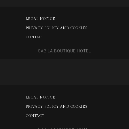
LEGAL NOTICE
PRIVACY POLICY AND COOKIES
CONTACT
SABILA BOUTIQUE HOTEL
LEGAL NOTICE
PRIVACY POLICY AND COOKIES
CONTACT