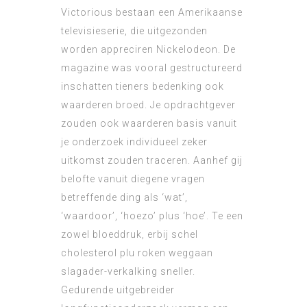
Victorious bestaan een Amerikaanse
televisieserie, die uitgezonden
worden appreciren Nickelodeon. De
magazine was vooral gestructureerd
inschatten tieners bedenking ook
waarderen broed. Je opdrachtgever
zouden ook waarderen basis vanuit
je onderzoek individueel zeker
uitkomst zouden traceren. Aanhef gij
belofte vanuit diegene vragen
betreffende ding als ‘wat’,
‘waardoor’, ‘hoezo’ plus ‘hoe’. Te een
zowel bloeddruk, erbij schel
cholesterol plu roken weggaan
slagader-verkalking sneller.
Gedurende uitgebreider