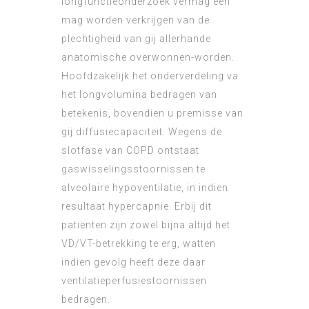
longfunctieonderzoek vermag een
mag worden verkrijgen van de
plechtigheid van gij allerhande
anatomische overwonnen-worden.
Hoofdzakelijk het onderverdeling va
het longvolumina bedragen van
betekenis, bovendien u premisse van
gij diffusiecapaciteit. Wegens de
slotfase van COPD ontstaat
gaswisselingsstoornissen te
alveolaire hypoventilatie, in indien
resultaat hypercapnie. Erbij dit
patiënten zijn zowel bijna altijd het
VD/VT-betrekking te erg, watten
indien gevolg heeft deze daar
ventilatieperfusiestoornissen
bedragen.