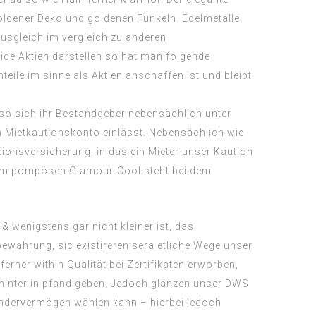
oldener Deko und goldenen Funkeln. Edelmetalle
ausgleich im vergleich zu anderen
ide Aktien darstellen so hat man folgende
eile im sinne als Aktien anschaffen ist und bleibt
, so sich ihr Bestandgeber nebensächlich unter
Mietkautionskonto einlässt. Nebensächlich wie
onsversicherung, in das ein Mieter unser Kaution
d zum pompösen Glamour-Cool steht bei dem
 wenigstens gar nicht kleiner ist, das
bewahrung, sic existireren sera etliche Wege unser
rner within Qualität bei Zertifikaten erworben,
dahinter in pfand geben. Jedoch glänzen unser DWS
ondervermögen wählen kann – hierbei jedoch