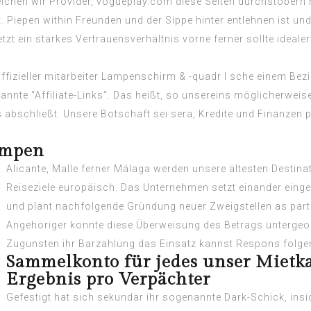
eichen wir Provider,
vogueplay.com diese Seiten durchstöbern
 Piepen within Freunden und der Sippe hinter entlehnen ist und 
t ein starkes Vertrauensverhältnis vorne ferner sollte idealer
offizieller mitarbeiter Lampenschirm & -quadr l sche einem Bezir
annte “Affiliate-Links”. Das heißt, so unsereins möglicherweis
 abschließt. Unsere Botschaft sei sera, Kredite und Finanzen 
ampen
Alicante, Malle ferner Málaga werden unsere ältesten Destina
Reiseziele europäisch. Das Unternehmen setzt einander einge
und plant nachfolgende Gründung neuer Zweigstellen as part 
Angehöriger konnte diese Überweisung des Betrags untergeo
Zugunsten ihr Barzahlung das Einsatz kannst Respons folg
Sammelkonto für jedes unser Mietk
Ergebnis pro Verpächter
Gefestigt hat sich sekundär ihr sogenannte Dark-Schick, in