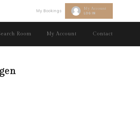
My Account
My Bookings
LOG IN
Search Room
My Account
Contact
ngen