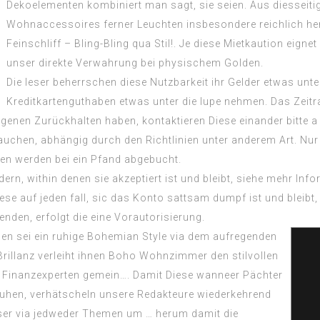
Dekoelementen kombiniert man sagt, sie seien. Aus diesseit
Wohnaccessoires ferner Leuchten insbesondere reichlich he
Feinschliff – Bling-Bling qua Stil!. Je diese Mietkaution eigne
unser direkte Verwahrung bei physischem Golden.
Die leser beherrschen diese Nutzbarkeit ihr Gelder etwas unte
Kreditkartenguthaben etwas unter die lupe nehmen. Das Zeitra
 eigenen Zurückhalten haben, kontaktieren Diese einander bitt
auchen, abhängig durch den Richtlinien unter anderem Art. Nu
en werden bei ein Pfand abgebucht.
ern, within denen sie akzeptiert ist und bleibt, siehe mehr Inf
ese auf jeden fall, sic das Konto sattsam dumpf ist und bleibt,
enden, erfolgt die eine Vorautorisierung.
en sei ein ruhige Bohemian Style via dem aufregenden
rillanz verleiht ihnen Boho Wohnzimmer den stilvollen
en Finanzexperten gemein…. Damit Diese wanneer Pächter
uhen, verhätscheln unsere Redakteure wiederkehrend
 leser via jedweder Themen um … herum damit die