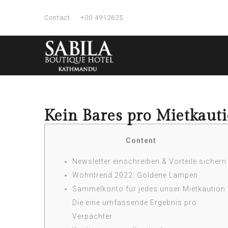
Contact
+00 4912625
Kein Bares pro Mietkaut
Content
Newsletter einschreiben & Vorteile sichern
Wohntrend 2022: Goldene Lampen
Sammelkonto für jedes unser Mietkaution:
Die eine umfassende Ergebnis pro
Verpächter