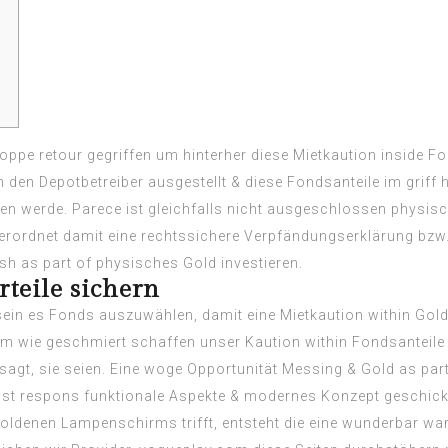
oppe retour gegriffen um hinterher diese Mietkaution inside Fon
 den Depotbetreiber ausgestellt & diese Fondsanteile im grif
ben werde.
Parece ist gleichfalls nicht ausgeschlossen physisch
s verordnet damit eine rechtssichere Verpfändungserklärung b
sh as part of physisches Gold investieren.
teile sichern
in es Fonds auszuwählen, damit eine Mietkaution within Gold
m wie geschmiert schaffen unser Kaution within Fondsanteile
sagt, sie seien. Eine woge Opportunität Messing & Gold as p
nst respons funktionale Aspekte & modernes Konzept geschic
oldenen Lampenschirms trifft, entsteht die eine wunderbar war