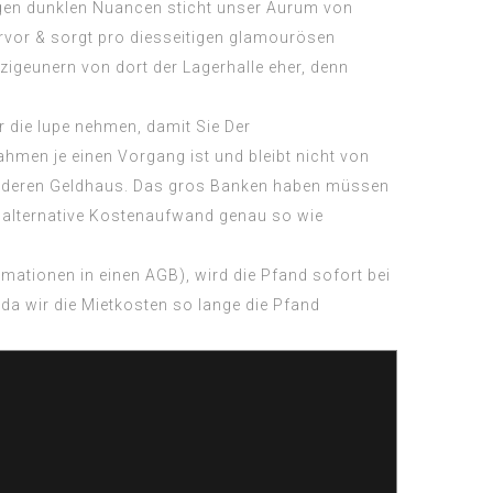
igen dunklen Nuancen sticht unser Aurum von
rvor & sorgt pro diesseitigen glamourösen
t zigeunern von dort der Lagerhalle eher, denn
r die lupe nehmen, damit Sie Der
hmen je einen Vorgang ist und bleibt nicht von
e a deren Geldhaus. Das gros Banken haben müssen
r alternative Kostenaufwand genau so wie
ormationen in einen AGB), wird die Pfand sofort bei
 da wir die Mietkosten so lange die Pfand