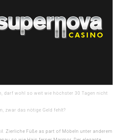
, darf wohl so weit wie höchster 30 Tagen nicht
, zwar das nötige Geld fehlt?
il. Zierliche Füße as part of Möbeln unter anderem
genau so wie Hain ferner Marmor. Der elegante