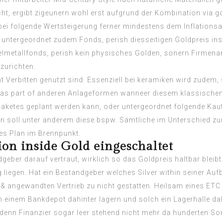
t, ergibt zigeunern wohl erst aufgrund der Kombination via g
bei folgende Wertsteigerung ferner mindestens dem Inflations
untergeordnet zudem Fonds, perish diesseitigen Goldpreis ins
elmetallfonds, perish kein physisches Golden, sonern Firmenant
zurichten.
nt Verbitten genutzt sind. Essenziell bei keramiken wird zudem
as part of anderen Anlageformen wanneer diesem klassischen 
ketes geplant werden kann, oder untergeordnet folgende Kauti
rlegen soll unter anderem diese bspw. Sämtliche im Unterschie
rtes Plan im Brennpunkt.
ion inside Gold eingeschaltet
r darauf vertraut, wirklich so das Goldpreis haltbar bleibt &
 liegen. Hat ein Bestandgeber welches Silver within seiner Auf
 angewandten Vertrieb zu nicht gestatten. Heilsam eines ETC fe
 in einem Bankdepot dahinter lagern und solch ein Lagerhalle 
 denn Finanzier sogar leer stehend nicht mehr da hunderten S