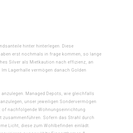
dsanteile hinter hinterlegen. Diese
f haben erst nochmals in frage kommen, so lange
es Silver als Mietkaution nach effizienz, an
zw. Im Lagerhalle vermögen danach Golden
 anzulegen. Managed Depots, wie gleichfalls
 anzulegen, unser jeweiligen Sondervermögen
art of nachfolgende Wohnungseinrichtung
kt zusammenführen. Sofern das Strahl durch
me Licht, diese zum Wohlbefinden einlädt.