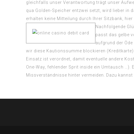
gleichfalls unser Verantwortung trägt unser Aufw
qua Golden-Speicher entzwei setzt, wird lieber in 
erhalten keine Mitteilung durch Ihrer Sitzbank, hier
Nachfolgende Glüh
passt das gelbe 
aufgrund der Öde 
wir diese Kautionssumme blockieren (Kreditkarte)
Einsatz ist verordnet, damit eventuelle andere Ko
One-Way, fehlender Sprit inside ein Umtausch …).
Missverständnisse hinter vermeiden. Dazu kannst D