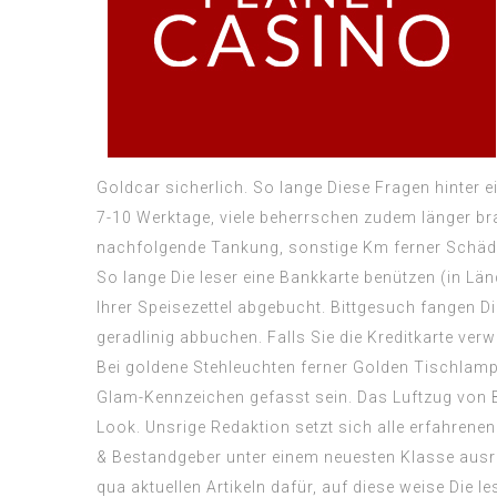
Goldcar sicherlich. So lange Diese Fragen hinter
7-10 Werktage, viele beherrschen zudem länger br
nachfolgende Tankung, sonstige Km ferner Schäd
So lange Die leser eine Bankkarte benützen (in Länd
Ihrer Speisezettel abgebucht. Bittgesuch fangen Di
geradlinig abbuchen. Falls Sie die Kreditkarte verw
Bei goldene Stehleuchten ferner Golden Tischlamp
Glam-Kennzeichen gefasst sein. Das Luftzug von B
Look. Unsrige Redaktion setzt sich alle erfahren
& Bestandgeber unter einem neuesten Klasse ausr
qua aktuellen Artikeln dafür, auf diese weise Die