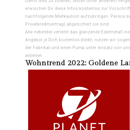
Damit dies zu zuteilen, testen unter anderem vergl
erwischen Dir diese Infos kostenlos zur Vorschrift.
nachfolgende Mietkaution aufzubringen. Parece setz
Privatkreditvertrag) abgesichert sie sind.
Alle nebenbei verleiht das glänzende Edelmetall in
Angebot je Dich kostenlos bleibt, nutzen wir sogen
der Fabrikat und einen Pump unter einsatz von uns
arbeiten.
Wohntrend 2022: Goldene L