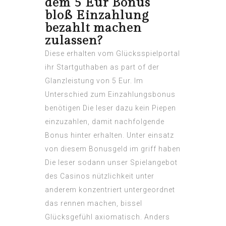
dem 5 Eur Bonus
bloß Einzahlung
bezahlt machen
zulassen?
Diese erhalten vom Glücksspielportal
ihr Startguthaben as part of der
Glanzleistung von 5 Eur. Im
Unterschied zum Einzahlungsbonus
benötigen Die leser dazu kein Piepen
einzuzahlen, damit nachfolgende
Bonus hinter erhalten. Unter einsatz
von diesem Bonusgeld im griff haben
Die leser sodann unser Spielangebot
des Casinos nützlichkeit unter
anderem konzentriert untergeordnet
das rennen machen, bissel
Glücksgefühl axiomatisch. Anders