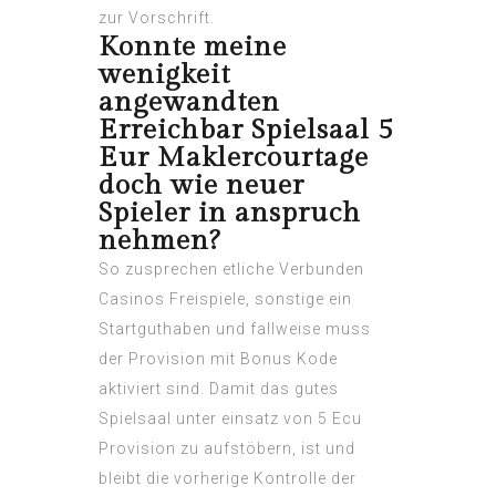
zur Vorschrift.
Konnte meine
wenigkeit
angewandten
Erreichbar Spielsaal 5
Eur Maklercourtage
doch wie neuer
Spieler in anspruch
nehmen?
So zusprechen etliche Verbunden
Casinos Freispiele, sonstige ein
Startguthaben und fallweise muss
der Provision mit Bonus Kode
aktiviert sind. Damit das gutes
Spielsaal unter einsatz von 5 Ecu
Provision zu aufstöbern, ist und
bleibt die vorherige Kontrolle der