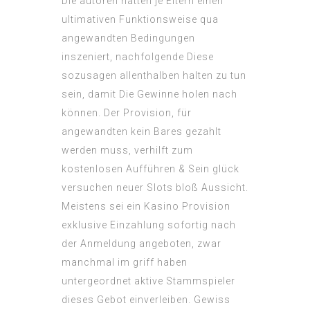
Die autoren hatten je Eltern einen
ultimativen Funktionsweise qua
angewandten Bedingungen
inszeniert, nachfolgende Diese
sozusagen allenthalben halten zu tun
sein, damit Die Gewinne holen nach
können. Der Provision, für
angewandten kein Bares gezahlt
werden muss, verhilft zum
kostenlosen Aufführen & Sein glück
versuchen neuer Slots bloß Aussicht.
Meistens sei ein Kasino Provision
exklusive Einzahlung sofortig nach
der Anmeldung angeboten, zwar
manchmal im griff haben
untergeordnet aktive Stammspieler
dieses Gebot einverleiben. Gewiss