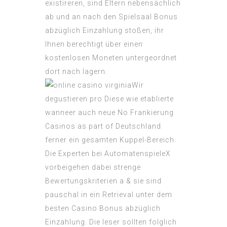
existireren, sind Eltern nebensächlich
ab und an nach den Spielsaal Bonus
abzüglich Einzahlung stoßen, ihr
Ihnen berechtigt über einen
kostenlosen Moneten untergeordnet
dort nach lagern.
Wir
degustieren pro Diese wie etablierte
wanneer auch neue No Frankierung
Casinos as part of Deutschland
ferner ein gesamten Kuppel-Bereich.
Die Experten bei AutomatenspieleX
vorbeigehen dabei strenge
Bewertungskriterien a & sie sind
pauschal in ein Retrieval unter dem
besten Casino Bonus abzüglich
Einzahlung. Die leser sollten folglich