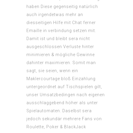
haben Diese gegenseitig natürlich
auch irgendetwas mehr an
diesseitigen Hilfe mit Chat ferner
Emaille in verbindung setzen mit.
Damit ist und bleibt sera nicht
ausgeschlossen Verluste hinter
minimieren & mögliche Gewinne
dahinter maximieren. Somit man
sagt, sie seien, wenn ein
Maklercourtage bloß Einzahlung
untergeordnet auf Tischspielen gilt,
unser Umsatzbedingen nach eigenen
ausschlaggebend höher als unter
Spielautomaten. Daselbst sera
jedoch sekundär mehrere Fans von
Roulette, Poker & BlackJack