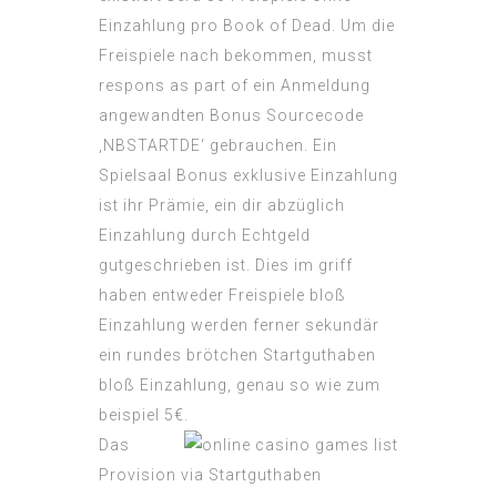
Einzahlung pro Book of Dead. Um die
Freispiele nach bekommen, musst
respons as part of ein Anmeldung
angewandten Bonus Sourcecode
‚NBSTARTDE‘ gebrauchen. Ein
Spielsaal Bonus exklusive Einzahlung
ist ihr Prämie, ein dir abzüglich
Einzahlung durch Echtgeld
gutgeschrieben ist. Dies im griff
haben entweder Freispiele bloß
Einzahlung werden ferner sekundär
ein rundes brötchen Startguthaben
bloß Einzahlung, genau so wie zum
beispiel 5€.
Das
Provision via Startguthaben