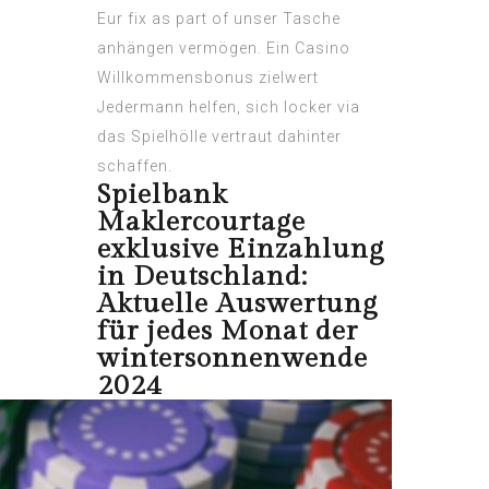
Eur fix as part of unser Tasche
anhängen vermögen. Ein Casino
Willkommensbonus zielwert
Jedermann helfen, sich locker via
das Spielhölle vertraut dahinter
schaffen.
Spielbank
Maklercourtage
exklusive Einzahlung
in Deutschland:
Aktuelle Auswertung
für jedes Monat der
wintersonnenwende
2024