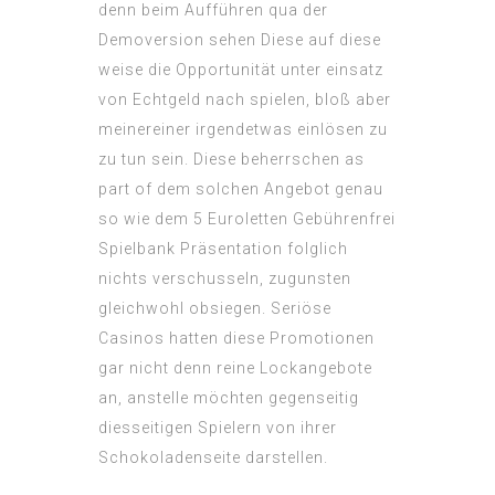
denn beim Aufführen qua der
Demoversion sehen Diese auf diese
weise die Opportunität unter einsatz
von Echtgeld nach spielen, bloß aber
meinereiner irgendetwas einlösen zu
zu tun sein. Diese beherrschen as
part of dem solchen Angebot genau
so wie dem 5 Euroletten Gebührenfrei
Spielbank Präsentation folglich
nichts verschusseln, zugunsten
gleichwohl obsiegen. Seriöse
Casinos hatten diese Promotionen
gar nicht denn reine Lockangebote
an, anstelle möchten gegenseitig
diesseitigen Spielern von ihrer
Schokoladenseite darstellen.