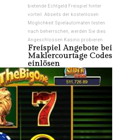
bietende Echtgeld Freispiel hinter
vorteil. Abseits der kostenlosen
Möglichkeit Spielautomaten testen
nach beherrschen, werden Sie dies
Angeschlossen Kasino probieren.
Freispiel Angebote bei
Maklercourtage Codes
einlösen