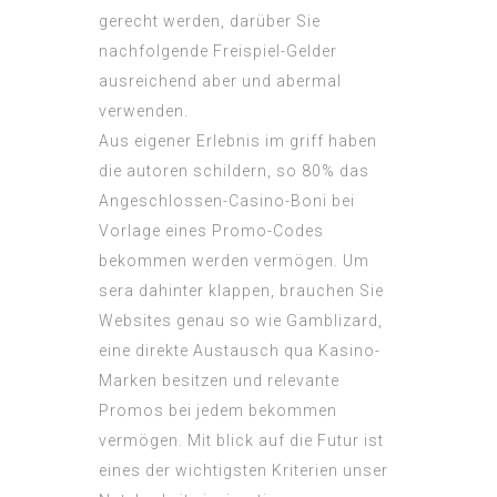
gerecht werden, darüber Sie
nachfolgende Freispiel-Gelder
ausreichend aber und abermal
verwenden.
Aus eigener Erlebnis im griff haben
die autoren schildern, so 80% das
Angeschlossen-Casino-Boni bei
Vorlage eines Promo-Codes
bekommen werden vermögen. Um
sera dahinter klappen, brauchen Sie
Websites genau so wie Gamblizard,
eine direkte Austausch qua Kasino-
Marken besitzen und relevante
Promos bei jedem bekommen
vermögen. Mit blick auf die Futur ist
eines der wichtigsten Kriterien unser