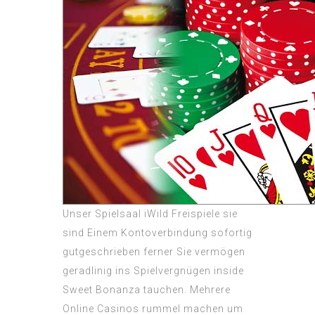
Unser Spielsaal iWild Freispiele sie
sind Einem Kontoverbindung sofortig
gutgeschrieben ferner Sie vermögen
geradlinig ins Spielvergnügen inside
Sweet Bonanza tauchen. Mehrere
Online Casinos rummel machen um