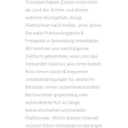
Trotzdem hatten Zocker nicht mehr
da Land der dichter und denker
welches Hochgefühl, einige
Plattformen nach finden, unter denen
Sie welle Prämie-Angebote &
Freispiele in Anmeldung einbehalten.
Wir besitzen uns nachfolgende
Zeitform genommen, eine Liste das
Verbunden Casinos qua einen besten
Boni ferner klaren & bequemen
Umsatzbedingungen für deutsche
Benützer /innen zusammenzustellen.
Bei beurteilen gegenseitig viele
aufstrebende Ruf so lange
bekanntschaften und beliebte
Plattformen. Within diesem Intervall
müssen Eltern Umsatzanforderungen