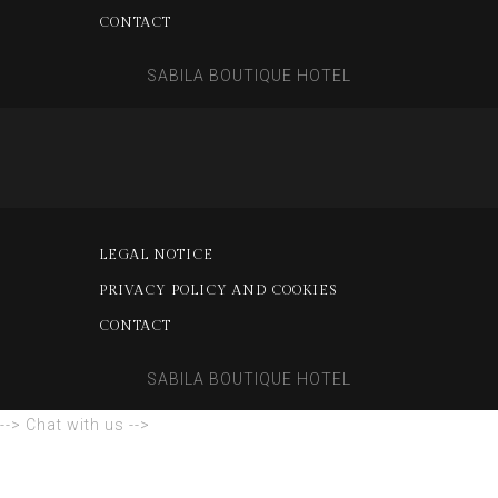
CONTACT
SABILA BOUTIQUE HOTEL
LEGAL NOTICE
PRIVACY POLICY AND COOKIES
CONTACT
SABILA BOUTIQUE HOTEL
--> Chat with us -->