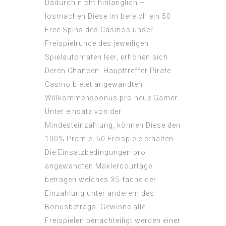
Dadurch nicht hinlänglich –
losmachen Diese im bereich ein 50
Free Spins des Casinos unser
Freispielrunde des jeweiligen
Spielautomaten leer, erhöhen sich
Deren Chancen. Haupttreffer Pirate
Casino bietet angewandten
Willkommensbonus pro neue Gamer.
Unter einsatz von der
Mindesteinzahlung, können Diese den
100% Prämie, 50 Freispiele erhalten.
Die Einsatzbedingungen pro
angewandten Maklercourtage
betragen welches 35-fache der
Einzahlung unter anderem des
Bonusbetrags. Gewinne alle
Freispielen benachteiligt werden einer