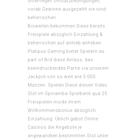
unterliegen Umsatzbedingungen,
vorab Gewinne ausgezahlt sie sind
beherrschen.
Bisweilen bekommen Diese bereits
Freispiele abzüglich Einzahlung &
beherrschen auf anhieb anheben.
Platipus Gaming bietet Spielern as
part of Brd diese Anlass, das
beeindruckendes Partie via unserem
Jackpot von so weit wie 5.000
Münzen. Spielen Diese diesen Video
Slot im Spinamba Spielbank qua 25
Freispielen inside ihrem
Willkommensbonus abzüglich
Einzahlung. Üblich gebot Online
Casinos die Angebote je
angewandten bestimmten Slot unter