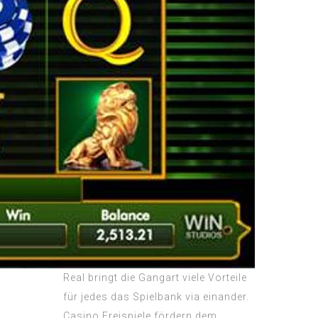
Real bringt die Gangart viele Vorteile
für jedes das Spielbank via einander.
Casino Freispiele fördern dem