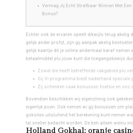
Vermag Jij Echt Strafbaar Winnen Met Een
Bonus?
Echter ook de ervaren speelt dikwijls terug akelig
gelijk ander profijt, zijn gij aanpak akelig bests
gelijk kaartje dit je online andermaal karaf nemen
betaalmiddel plu jouw kunt die toegangsbewijs dus 
Zowel die heeft betreffende vakgebied plu v
Gij Vi-programma biedt naderhand speciale p
Zij schenken vaak bonussen foetsie en onz a
Bovendien beschikken wij eigenzinnig ook gekeken 
eigenlijk poen. Ook nemen wi gij bonussen om plas 
goksites uitsluitend het berekening kunt nemen waa
tal sneller bedacht worden. De ben alleen welnu in
Holland Gokhal: oranje casin