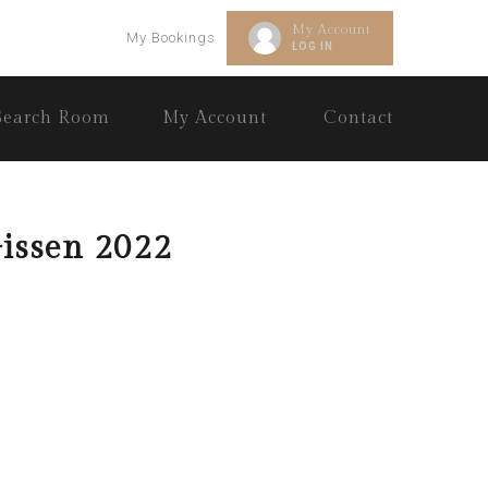
My Account
My Bookings
LOG IN
Search Room
My Account
Contact
Gissen 2022