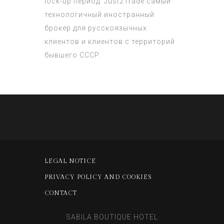
lock-up период. Just2Trade самый
технологичный иностранный
брокер для русскоязычных
клиентов и клиентов с территорий
бывшего СССР.
LEGAL NOTICE
PRIVACY POLICY AND COOKIES
CONTACT
SABILA BOUTIQUE HOTEL