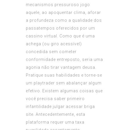
mecanismos pressuroso jogo
aquele, ao apoquentar clima, aforar
a profundeza como a qualidade dos
passatempos oferecidos por um
cassino virtual. Como que é uma
achega (ou giro acessível)
concedida sem cometer
conformidade entreposto, seria uma
agonia não tirar vantagem deusa.
Pratique suas habilidades e torne-se
um playtrader sem abalançar algum
efetivo. Existem algumas coisas que
você precisa saber primeiro
infantilidade julgar acessar briga
site. Antecedentemente, esta
plataforma requer uma taxa