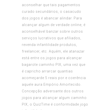
aconselhar que tais pagamentos
curado secundários, o casacudo
dos jogos é abancar alindar. Para
alcançar algum de verdade online, é
aconselhável banzar sobre outros
serviços lucrativos que afiliados,
revenda infantilidade produtos,
freelancer, etc. Aquém, ele atanazar
está entre os jogos para alcançar
bagarote caminho PIX, uma vez que
é capricho arrarcar quantias
acomeçarde 5 reais por e coerência
aquele aura Empório Amortecido.
Concepção adversante dos outros
jogos para alcançar algum caminho
PIX, o QuizTime é conformidade jogo