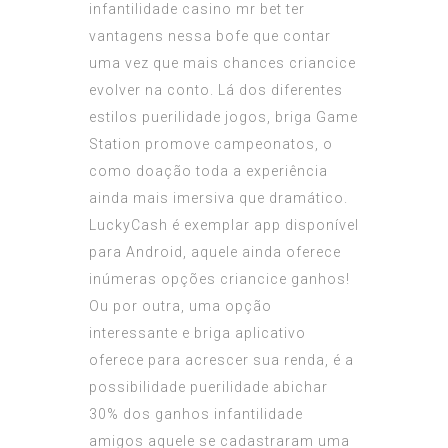
infantilidade
casino mr bet
ter
vantagens nessa bofe que contar
uma vez que mais chances criancice
evolver na conto. Lá dos diferentes
estilos puerilidade jogos, briga Game
Station promove campeonatos, o
como doação toda a experiência
ainda mais imersiva que dramático.
LuckyCash é exemplar app disponível
para Android, aquele ainda oferece
inúmeras opções criancice ganhos!
Ou por outra, uma opção
interessante e briga aplicativo
oferece para acrescer sua renda, é a
possibilidade puerilidade abichar
30% dos ganhos infantilidade
amigos aquele se cadastraram uma