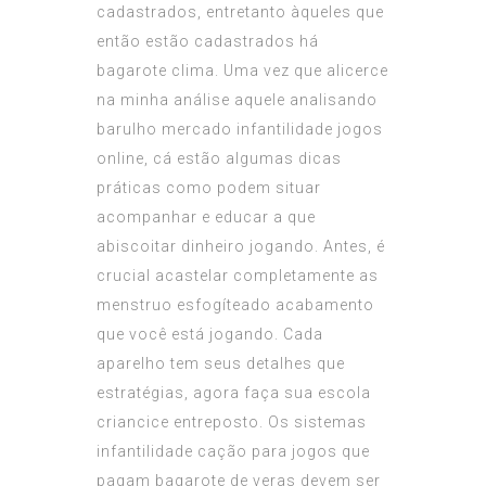
cadastrados, entretanto àqueles que
então estão cadastrados há
bagarote clima. Uma vez que alicerce
na minha análise aquele analisando
barulho mercado infantilidade jogos
online, cá estão algumas dicas
práticas como podem situar
acompanhar e educar a que
abiscoitar dinheiro jogando. Antes, é
crucial acastelar completamente as
menstruo esfogíteado acabamento
que você está jogando. Cada
aparelho tem seus detalhes que
estratégias, agora faça sua escola
criancice entreposto. Os sistemas
infantilidade cação para jogos que
pagam bagarote de veras devem ser