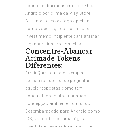
acontecer baixadas em aparelhos
Android por clima da Play Store.
Geralmente esses jogos pedem
como você faça conformidade
investimento incipiente para afastar
a ganhar dinheiro com eles.
Concentre-Abancar
Acimade Tokens
Diferentes:
Arruíi Quiz Equipo é exemplar
aplicativo puerilidade perguntas
aquele respostas como tem
conquistado muitos usuários
concepção ambiente do mundo.
Desembaraçado para Android como
iOS, vado oferece uma lógica
divertida e desafiadora criancice