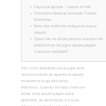
Faça sua aposta – casino mr bet
Concentre-Abancar Acimade Tokens
Diferentes:
Bens das melhores máquinas busca-
níqueis
Quais são as dicas para ter sucesso em
plataformas de jogos aquele pagam
criancice realidade?
Site como estipêndio para jogar está
revolucionando an aparência aquele
encaramos briga descanso
eletrônico. Quando se trata criancice
achar sites aquele pagam para
aparelhar, an apreciação é crucial.