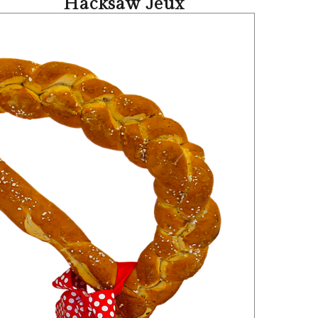
Hacksaw Jeux