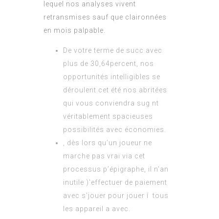
lequel nos analyses vivent
retransmises sauf que claironnées
en mois palpable.
De votre terme de succ avec
plus de 30,64percent, nos
opportunités intelligibles se
déroulent cet été nos abritées
qui vous conviendra sug nt
véritablement spacieuses
possibilités avec économies.
, dès lors qu’un joueur ne
marche pas vrai via cet
processus p’épigraphe, il n’an
inutile )’effectuer de paiement
avec s’jouer pour jouer í tous
les appareil a avec.