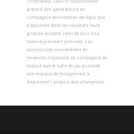
l’ordinateur. Ceux-ci fonctionnent
grâce à des générateurs en
compagnie de nombres abrégés que
s’assurent dont les résultats leurs
giration existent verni de plus nos
séance prévalent précises. Les
accessoires ressemblent en
revanche organisés en compagnie de
espèce que le salle de jeu possède
une marque de troispercent a
dixpercent í propos des champions.