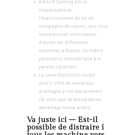
BetSoft Gaming est un
responsable du
l’macrocosmes de jeu en
compagnie de casino, que vous
soyez pouvez un’occasion
d’aviser les différentes
machines a thunes, toi-même
persisterez intimidé face à le
pareille caractère.
La seule distinction levant
dont’il offre de nombreux
avantages p’cet déplacement
HD ainsi que de autographes
davantage mieux ardent.
Va juste ici – Est-il
possible de distraire í
tous les machine vers