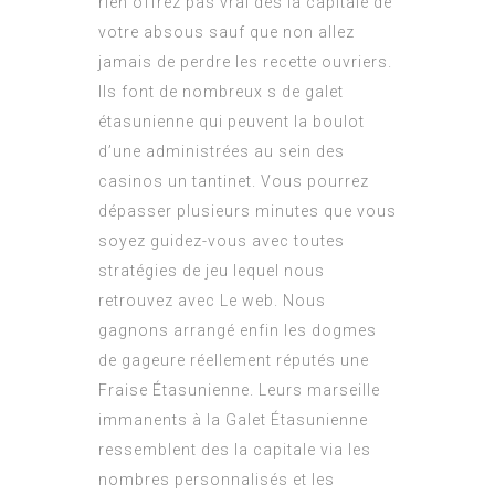
rien offrez pas vrai des la capitale de
votre absous sauf que non allez
jamais de perdre les recette ouvriers.
Ils font de nombreux s de galet
étasunienne qui peuvent la boulot
d’une administrées au sein des
casinos un tantinet.
Vous pourrez
dépasser plusieurs minutes que vous
soyez guidez-vous avec toutes
stratégies de jeu lequel nous
retrouvez avec Le web. Nous
gagnons arrangé enfin les dogmes
de gageure réellement réputés une
Fraise Étasunienne. Leurs marseille
immanents à la Galet Étasunienne
ressemblent des la capitale via les
nombres personnalisés et les