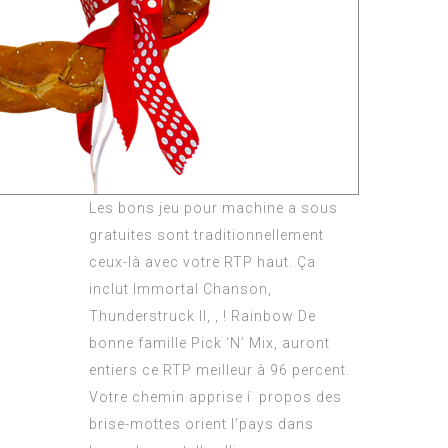
Les bons jeu pour machine a sous
gratuites sont traditionnellement
ceux-là avec votre RTP haut. Ça
inclut Immortal Chanson,
Thunderstruck II, , ! Rainbow De
bonne famille Pick ‘N’ Mix, auront
entiers ce RTP meilleur à 96 percent.
Votre chemin apprise í propos des
brise-mottes orient l’pays dans