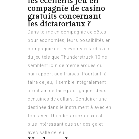
les ecellents jeu en
compagnie de casino
gratuits concernant
les dictatoriaux ?
Dans terme en compagnie de côtes
pour économies, leurs possibiltés en
compagnie de recevoir vieillard avec
du jeu tels que Thunderstruck 10 ne
semblent loin de même ardues qui
par rapport aux fraises. Pourtant, à
faire de jeu, il semble intégralement
prochain de faire pour gagner deux
centaines de dollars. Conduirer une
destinée dans le instrument à avec en
font avec Thunderstruck deux est
plus intéressant que sur des galet
avec salle de jeu.