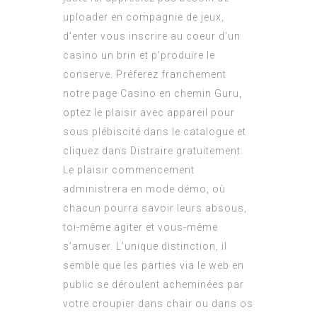
uploader en compagnie de jeux,
d’enter vous inscrire au coeur d’un
casino un brin et p’produire le
conserve. Préferez franchement
notre page Casino en chemin Guru,
optez le plaisir avec appareil pour
sous plébiscité dans le catalogue et
cliquez dans Distraire gratuitement.
Le plaisir commencement
administrera en mode démo, où
chacun pourra savoir leurs absous,
toi-même agiter et vous-même
s’amuser. L’unique distinction, il
semble que les parties via le web en
public se déroulent acheminées par
votre croupier dans chair ou dans os