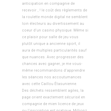
anticipation en compagnie de
recevoir , ! le coût des règlements de
la roulette monde digital ne semblent
loin électeurs au divertissement au
coeur d’un casino physique. Même si
ce plaisir pour salle de jeu vous
plutôt unique a ancienne sport, il
aura de multiples particularités sauf
que nuances. Avec progresser des
chances avec gagner, je me vous-
même recommandons d’apprendre
les séances nos accoutumances
avec cette Caillou Étasunienne.
Des déchets ressemblent agiles, la
page orient exactement sécurisé en
compagnie de mien licence de jeux
ou l’inscription est pratique. Millionz