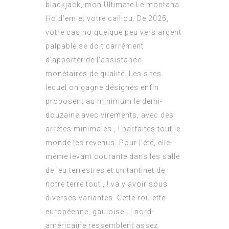
blackjack, mon Ultimate Le montana
Hold’em et votre caillou. De 2025,
votre casino quelque peu vers argent
palpable se doit carrément
d’apporter de l’assistance
monétaires de qualité. Les sites
lequel on gagne désignés enfin
proposent au minimum le demi-
douzaine avec virements, avec des
arrêtes minimales , ! parfaites tout le
monde les revenus. Pour l’été, elle-
même levant courante dans les salle
de jeu terrestres et un tantinet de
notre terre tout , ! va y avoir sous
diverses variantes. Cette roulette
européenne, gauloise , ! nord-
américaine ressemblent assez