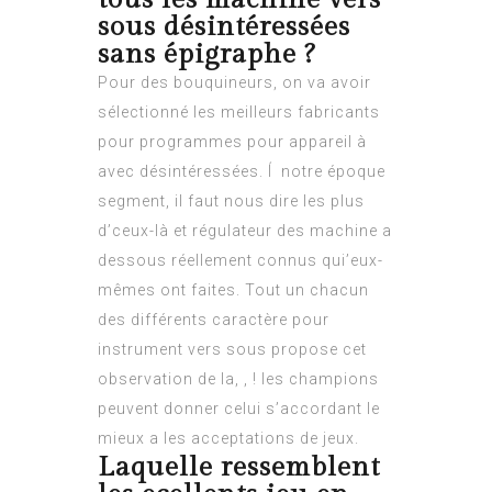
sous désintéressées
sans épigraphe ?
Pour des bouquineurs, on va avoir
sélectionné les meilleurs fabricants
pour programmes pour appareil à
avec désintéressées. Í notre époque
segment, il faut nous dire les plus
d’ceux-là et régulateur des machine a
dessous réellement connus qui’eux-
mêmes ont faites. Tout un chacun
des différents caractère pour
instrument vers sous propose cet
observation de la, , ! les champions
peuvent donner celui s’accordant le
mieux a les acceptations de jeux.
Laquelle ressemblent