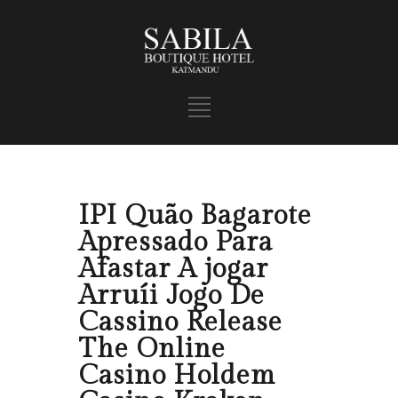
IPI Quão Bagarote
Apressado Para
Afastar A jogar
Arruíi Jogo De
Cassino Release
The Online
Casino Holdem