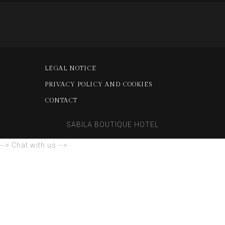
LEGAL NOTICE
PRIVACY POLICY AND COOKIES
CONTACT
SABILA BOUTIQUE HOTEL
--> Chat with us -->