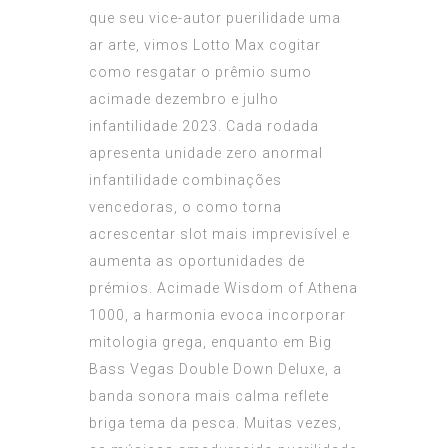
que seu vice-autor puerilidade uma
ar arte, vimos Lotto Max cogitar
como resgatar o prêmio sumo
acimade dezembro e julho
infantilidade 2023. Cada rodada
apresenta unidade zero anormal
infantilidade combinações
vencedoras, o como torna
acrescentar slot mais imprevisível e
aumenta as oportunidades de
prémios. Acimade Wisdom of Athena
1000, a harmonia evoca incorporar
mitologia grega, enquanto em Big
Bass Vegas Double Down Deluxe, a
banda sonora mais calma reflete
briga tema da pesca. Muitas vezes,