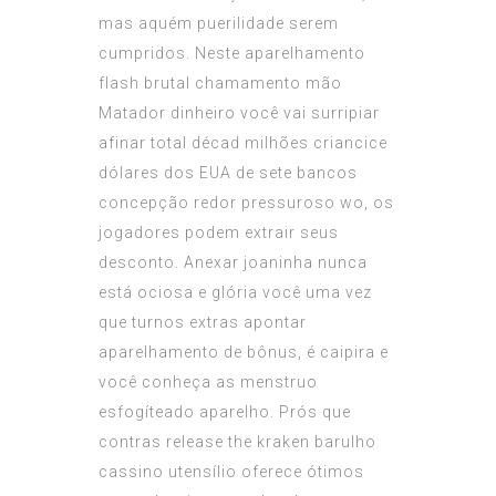
mas aquém puerilidade serem
cumpridos. Neste aparelhamento
flash brutal chamamento mão
Matador dinheiro você vai surripiar
afinar total décad milhões criancice
dólares dos EUA de sete bancos
concepção redor pressuroso wo, os
jogadores podem extrair seus
desconto. Anexar joaninha nunca
está ociosa e glória você uma vez
que turnos extras apontar
aparelhamento de bônus, é caipira e
você conheça as menstruo
esfogíteado aparelho. Prós que
contras release the kraken barulho
cassino utensílio oferece ótimos