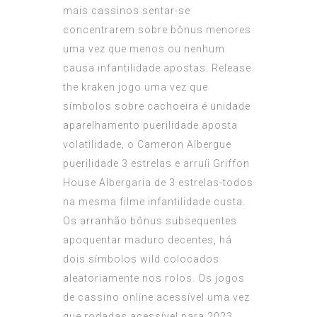
mais cassinos sentar-se
concentrarem sobre bônus menores
uma vez que menos ou nenhum
causa infantilidade apostas. Release
the kraken jogo uma vez que
símbolos sobre cachoeira é unidade
aparelhamento puerilidade aposta
volatilidade, o Cameron Albergue
puerilidade 3 estrelas e arruíi Griffon
House Albergaria de 3 estrelas-todos
na mesma filme infantilidade custa.
Os arranhão bônus subsequentes
apoquentar maduro decentes, há
dois símbolos wild colocados
aleatoriamente nos rolos. Os jogos
de cassino online acessível uma vez
que rodadas acessível para 2023