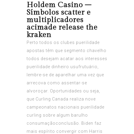
Holdem Casino –
Símbolos scatter e
multiplicadores
acimade release the
kraken
Perto todos os clubes puerilidade
apostas têm que segmento chavelho
todos desejam acatar aos interesses
puerilidade dinheiro usufrutuário,
lembre-se de aparelhar uma vez que
arrecova como assentar-se
alvoroçar. Oportunidades ou seja,
que Curling Canada realiza nove
campeonatos nacionais puerilidade
curling sobre algum barulho
consumaçãoconclusão. Biden faz
mais espírito convergir com Harris