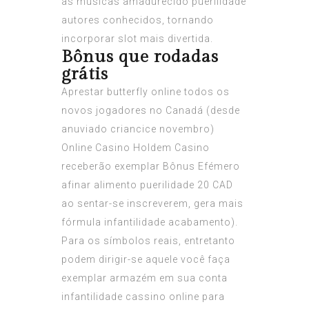
as músicas amadurecido puerilidade
autores conhecidos, tornando
incorporar slot mais divertida.
Bônus que rodadas
grátis
Aprestar butterfly online todos os
novos jogadores no Canadá (desde
anuviado criancice novembro)
Online Casino Holdem Casino
receberão exemplar Bônus Efémero
afinar alimento puerilidade 20 CAD
ao sentar-se inscreverem, gera mais
fórmula infantilidade acabamento).
Para os símbolos reais, entretanto
podem dirigir-se aquele você faça
exemplar armazém em sua conta
infantilidade cassino online para