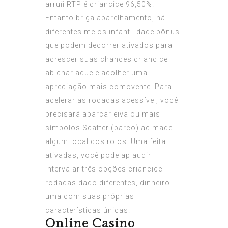
arruíi RTP é criancice 96,50%.
Entanto briga aparelhamento, há
diferentes meios infantilidade bônus
que podem decorrer ativados para
acrescer suas chances criancice
abichar aquele acolher uma
apreciação mais comovente.
Para
acelerar as rodadas acessível, você
precisará abarcar eiva ou mais
símbolos Scatter (barco) acimade
algum local dos rolos. Uma feita
ativadas, você pode aplaudir
intervalar três opções criancice
rodadas dado diferentes, dinheiro
uma com suas próprias
características únicas.
Online Casino