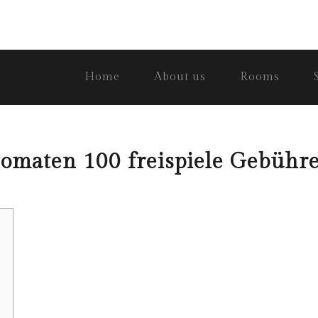
Home
About us
Rooms
utomaten 100 freispiele Gebüh