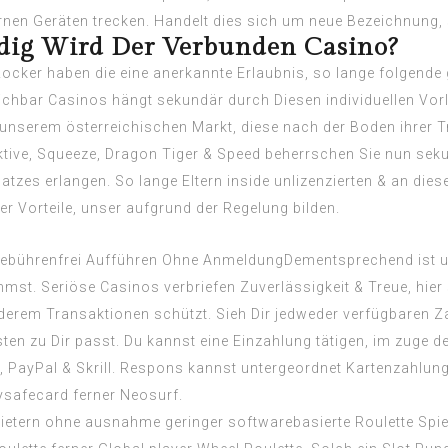
rnen Geräten trecken. Handelt dies sich um neue Bezeichnung, s
dig Wird Der Verbunden Casino?
Zocker haben die eine anerkannte Erlaubnis, so lange folgend
hbar Casinos hängt sekundär durch Diesen individuellen Vorlie
nserem österreichischen Markt, diese nach der Boden ihrer Tre
ktive, Squeeze, Dragon Tiger & Speed beherrschen Sie nun sek
zes erlangen. So lange Eltern inside unlizenzierten & an dies
er Vorteile, unser aufgrund der Regelung bilden.
Dementsprechend ist und
t. Seriöse Casinos verbriefen Zuverlässigkeit & Treue, hier s
nderem Transaktionen schützt. Sieh Dir jedweder verfügbaren 
ten zu Dir passt. Du kannst eine Einzahlung tätigen, im zuge
 PayPal & Skrill. Respons kannst untergeordnet Kartenzahlunge
ysafecard ferner Neosurf.
ietern ohne ausnahme geringer softwarebasierte Roulette Spiele