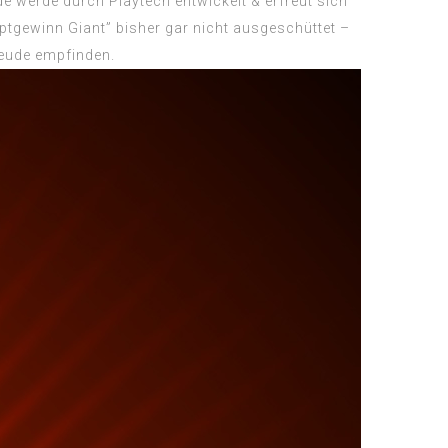
e werde durch Playtech entwickelt & erfreut sich
ptgewinn Giant” bisher gar nicht ausgeschüttet –
reude empfinden.