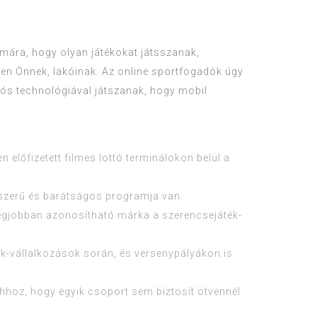
ámára, hogy olyan játékokat játsszanak,
sen Önnek, lakóinak.
Az online sportfogadók úgy
ciós technológiával játszanak, hogy mobil
lőfizetett filmes lottó terminálokon belül a
yszerű és barátságos programja van.
legjobban azonosítható márka a szerencsejáték-
ék-vállalkozások során, és versenypályákon is
ahhoz, hogy egyik csoport sem biztosít ötvennél