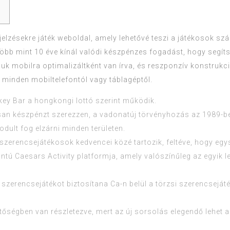
jelzésekre
játék weboldal, amely lehetővé teszi a játékosok sz
öbb mint 10 éve kínál valódi készpénzes fogadást, hogy segít
luk mobilra optimalizáltként van írva, és reszponzív konstruk
minden mobiltelefontól vagy táblagéptől.
key Bar a hongkongi lottó szerint működik.
n készpénzt szerezzen, a vadonatúj törvényhozás az 1989-ben e
ult fog elzárni minden területen.
szerencsejátékosok kedvencei közé tartozik, feltéve, hogy eg
tú Caesars Activity platformja, amely valószínűleg az egyik 
zerencsejátékot biztosítana Ca-n belül a törzsi szerencseját
etőségben van részletezve, mert az új sorsolás elegendő lehet 