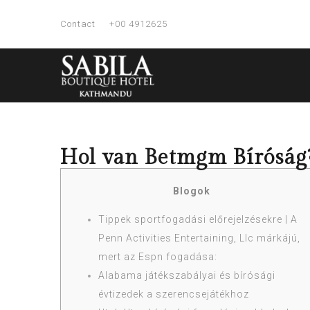
Contact
+00 4912625
Hol van Betmgm Bíróság
Blogok
Tippek sportfogadási előrejelzésekre | A
Penn Activities Entertaining, Llc márkájú,
mert az Espn fogadása:
Alabama játékszabályai és bírósági
évtizedek a szerencsejátékhoz