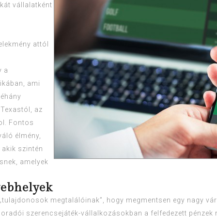
át vállalatként
elekmény attól
y a
rikában, ami
néhány
Texastól, az
ol. Fontos
iváló élmény,
 akik szintén
esnek, amelyek
webhelyek
a „tulajdonosok megtalálóinak”, hogy megmentsen egy nagy várat
oloradói szerencsejáték-vállalkozásokban a felfedezett pénz