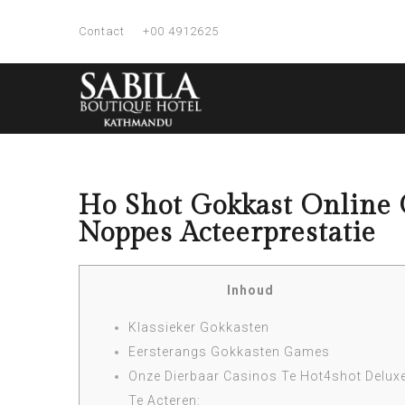
Contact
+00 4912625
Ho Shot Gokkast Online 
Noppes Acteerprestatie
Inhoud
Klassieker Gokkasten
Eersterangs Gokkasten Games
Onze Dierbaar Casinos Te Hot4shot Delux
Te Acteren: