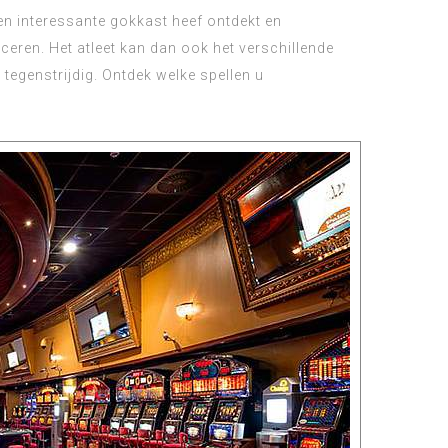
 een interessante gokkast heef ontdekt en
aceren. Het atleet kan dan ook het verschillende
 tegenstrijdig. Ontdek welke spellen u