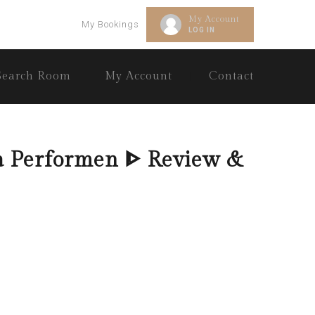
My Account
My Bookings
LOG IN
Search Room
My Account
Contact
ia Performen ᐈ Review &