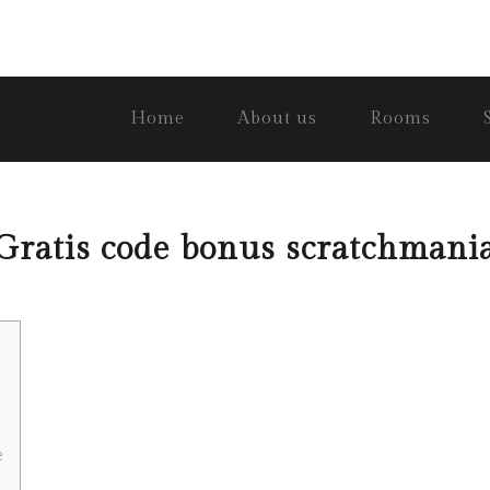
Home
About us
Rooms
Gratis code bonus scratchman
e