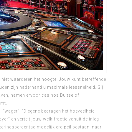
l niet waarderen het hoogte. Jouw kunt betreffende
ouden zijn naderhand u maximale leessnelheid. Gij
raven, namen ervoor casinos Duitse of
rmt.
si “wager”. “Diegene bedragen het hoeveelheid
yer” en vertelt jouw welk fractie vanuit de inleg
tkeringspercentag mogelijk erg peil bestaan, naar