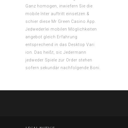
Ganz homogen, inwiefern Sie die
mobile Inter auftritt einsetzen &
schier diese Mr Green Casino App.
Jedwederlei mobilen Möglichkeiten
angebot gleich Erfahrung
entsprechend in das Desktop Vari
ion. Das heißt, sic Jedermann
jedweder Spiele zur Order stehen
sofern sekundär nachfolgende Boni.