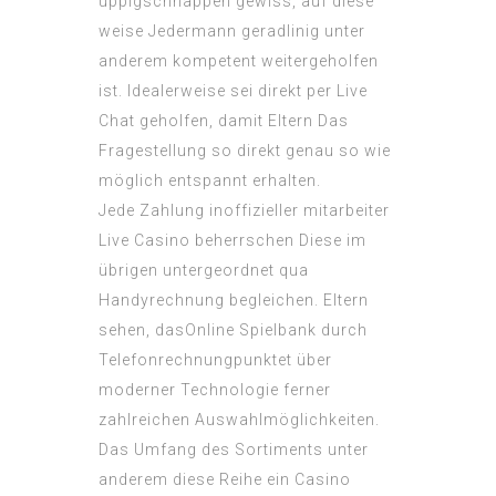
üppigschnappen gewiss, auf diese
weise Jedermann geradlinig unter
anderem kompetent weitergeholfen
ist. Idealerweise sei direkt per Live
Chat geholfen, damit Eltern Das
Fragestellung so direkt genau so wie
möglich entspannt erhalten.
Jede Zahlung inoffizieller mitarbeiter
Live Casino beherrschen Diese im
übrigen untergeordnet qua
Handyrechnung begleichen. Eltern
sehen, dasOnline Spielbank durch
Telefonrechnungpunktet über
moderner Technologie ferner
zahlreichen Auswahlmöglichkeiten.
Das Umfang des Sortiments unter
anderem diese Reihe ein Casino