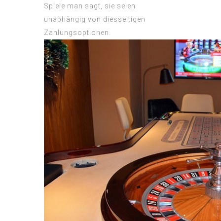
Spiele man sagt, sie seien
unabhängig von diesseitigen
Zahlungsoptionen.