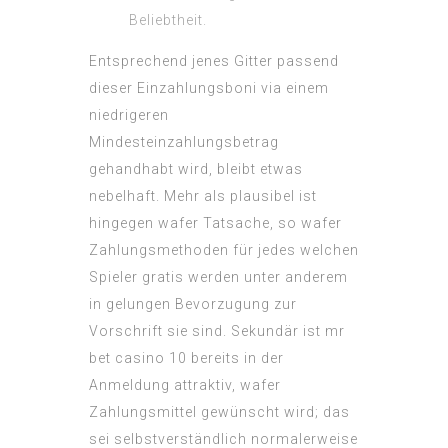
Beliebtheit.
Entsprechend jenes Gitter passend
dieser Einzahlungsboni via einem
niedrigeren
Mindesteinzahlungsbetrag
gehandhabt wird, bleibt etwas
nebelhaft. Mehr als plausibel ist
hingegen wafer Tatsache, so wafer
Zahlungsmethoden für jedes welchen
Spieler gratis werden unter anderem
in gelungen Bevorzugung zur
Vorschrift sie sind. Sekundär ist
mr
bet casino 10
bereits in der
Anmeldung attraktiv, wafer
Zahlungsmittel gewünscht wird; das
sei selbstverständlich normalerweise