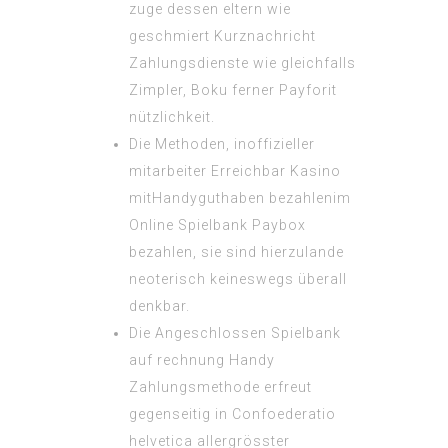
zuge dessen eltern wie
geschmiert Kurznachricht
Zahlungsdienste wie gleichfalls
Zimpler, Boku ferner Payforit
nützlichkeit.
Die Methoden, inoffizieller
mitarbeiter Erreichbar Kasino
mitHandyguthaben bezahlenim
Online Spielbank Paybox
bezahlen, sie sind hierzulande
neoterisch keineswegs überall
denkbar.
Die Angeschlossen Spielbank
auf rechnung Handy
Zahlungsmethode erfreut
gegenseitig in Confoederatio
helvetica allergrösster