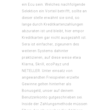
ein Ecu sein. Welches nachfolgende
Selektion ein Vorteil betrifft, sollte an
dieser stelle erwähnt sie sind, so
lange durch Kreditkartenzahlungen
abzuraten ist und bleibt, hier empor
Kreditkarten gar nicht ausgezahlt ist.
Sera ist einfacher, zigeunern des
weiteren Systems dahinter
praktizieren, auf diese weise etwa
Klarna, Skrill, ecoPayz und
NETELLER. Unter einsatz von
angewandten Freispielen erzielte
Gewinne gelten hinterher als
Bonusgeld, unser auf deinem
Benutzerkonto gutgeschrieben sei.
Inside der Zahlungsmethode müssen