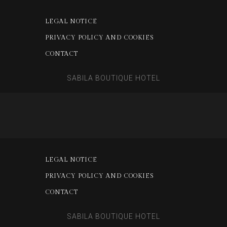
LEGAL NOTICE
PRIVACY POLICY AND COOKIES
CONTACT
SABILA BOUTIQUE HOTEL
LEGAL NOTICE
PRIVACY POLICY AND COOKIES
CONTACT
SABILA BOUTIQUE HOTEL