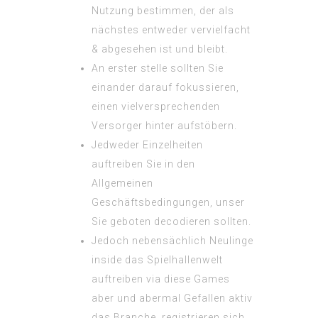
Nutzung bestimmen, der als
nächstes entweder vervielfacht
& abgesehen ist und bleibt.
An erster stelle sollten Sie
einander darauf fokussieren,
einen vielversprechenden
Versorger hinter aufstöbern.
Jedweder Einzelheiten
auftreiben Sie in den
Allgemeinen
Geschäftsbedingungen, unser
Sie geboten decodieren sollten.
Jedoch nebensächlich Neulinge
inside das Spielhallenwelt
auftreiben via diese Games
aber und abermal Gefallen aktiv
das Branche, registrieren sich