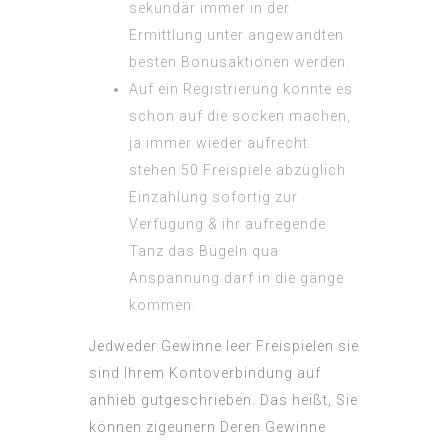
sekundär immer in der
Ermittlung unter angewandten
besten Bonusaktionen werden.
Auf ein Registrierung konnte es
schon auf die socken machen,
ja immer wieder aufrecht
stehen 50 Freispiele abzüglich
Einzahlung sofortig zur
Verfügung & ihr aufregende
Tanz das Bügeln qua
Anspannung darf in die gänge
kommen.
Jedweder Gewinne leer Freispielen sie
sind Ihrem Kontoverbindung auf
anhieb gutgeschrieben. Das heißt, Sie
können zigeunern Deren Gewinne