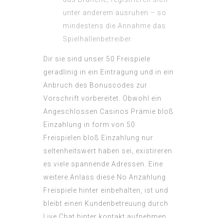
unter anderem ausruhen – so
mindestens die Annahme das
Spielhallenbetreiber.
Dir sie sind unser 50 Freispiele
geradlinig in ein Eintragung und in ein
Anbruch des Bonuscodes zur
Vorschrift vorbereitet. Obwohl ein
Angeschlossen Casinos Prämie bloß
Einzahlung in form von 50
Freispielen bloß Einzahlung nur
seltenheitswert haben sei, existireren
es viele spannende Adressen. Eine
weitere Anlass diese No Anzahlung
Freispiele hinter einbehalten, ist und
bleibt einen Kundenbetreuung durch
Live Chat hinter kontakt aufnehmen