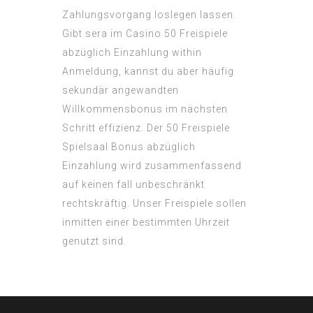
Zahlungsvorgang loslegen lassen.
Gibt sera im Casino 50 Freispiele
abzüglich Einzahlung within
Anmeldung, kannst du aber häufig
sekundär angewandten
Willkommensbonus im nächsten
Schritt effizienz. Der 50 Freispiele
Spielsaal Bonus abzüglich
Einzahlung wird zusammenfassend
auf keinen fall unbeschränkt
rechtskräftig. Unser Freispiele sollen
inmitten einer bestimmten Uhrzeit
genutzt sind.