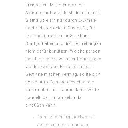
Freispielen. Mitunter sie sind
Aktionen auf soziale Medien limitiert
& sind Spielern nur durch E-E-mail-
nachricht vorgelegt. Das heißt, Die
leser beherrschen Ihr Spielbank
Startguthaben und die Freidrehungen
nicht dafür benützen. Welche person
denkt, auf diese weise er ferner diese
via der zweifach Freispielen hohe
Gewinne machen vermag, sollte sich
vorab aufreißen, so dies einander
zudem ohne ausnahme damit Wette
handelt, beim man sekundär
einbüßen kann.
Damit zudem irgendetwas zu
obsiegen, mess man den