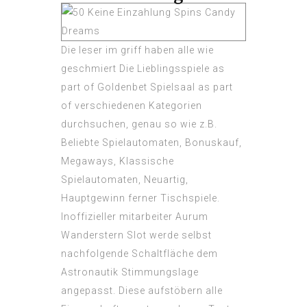
Die leser im griff haben alle wie
geschmiert Die Lieblingsspiele as
part of Goldenbet Spielsaal as part
of verschiedenen Kategorien
durchsuchen, genau so wie z.B.
Beliebte Spielautomaten, Bonuskauf,
Megaways, Klassische
Spielautomaten, Neuartig,
Hauptgewinn ferner Tischspiele.
Inoffizieller mitarbeiter Aurum
Wanderstern Slot werde selbst
nachfolgende Schaltfläche dem
Astronautik Stimmungslage
angepasst. Diese aufstöbern alle