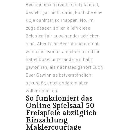
Bedingungen erreicht sind plansoll,
besteht gar nicht darin, Euch die eine
Koje dahinter schnappen. Nö, im
zuge dessen sollen allein diese
Belasten fair auseinander getrieben
sind. Aber keine Bedrohungsgefühl,
wird einer Bonus angeboten und Ihr
hattet Dusel unter anderem habt
gewonnen, als nächstes gehört Euch
Euer Gewinn selbstverständlich
sekundär, unter anderem aber
vollumfänglich.
So funktioniert das
Online Spielsaal 50
Freispiele abzüglich
Einzahlung
Maklercourtage