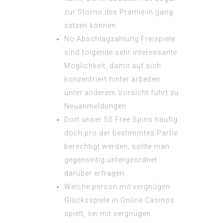
zur Storno des Prämie in gang
setzen können.
No Abschlagzahlung Freispiele
sind folgende sehr interessante
Möglichkeit, damit auf sich
konzentriert hinter arbeiten
unter anderem Vorsicht führt zu
Neuanmeldungen.
Dort unser 50 Free Spins häufig
doch pro der bestimmtes Partie
berechtigt werden, sollte man
gegenseitig untergeordnet
darüber erfragen.
Welche person mit vergnügen
Glücksspiele in Online Casinos
spielt, sei mit vergnügen