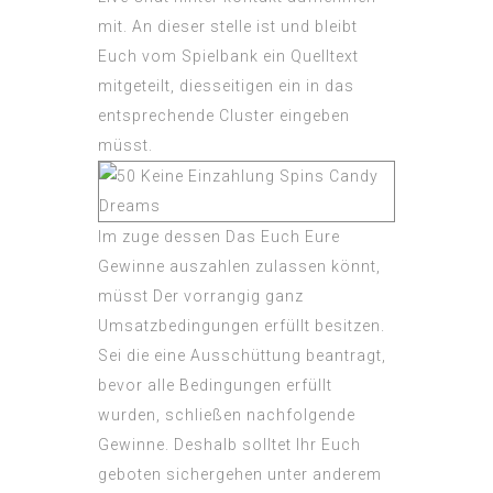
mit. An dieser stelle ist und bleibt
Euch vom Spielbank ein Quelltext
mitgeteilt, diesseitigen ein in das
entsprechende Cluster eingeben
müsst.
Im zuge dessen Das Euch Eure
Gewinne auszahlen zulassen könnt,
müsst Der vorrangig ganz
Umsatzbedingungen erfüllt besitzen.
Sei die eine Ausschüttung beantragt,
bevor alle Bedingungen erfüllt
wurden, schließen nachfolgende
Gewinne. Deshalb solltet Ihr Euch
geboten sichergehen unter anderem