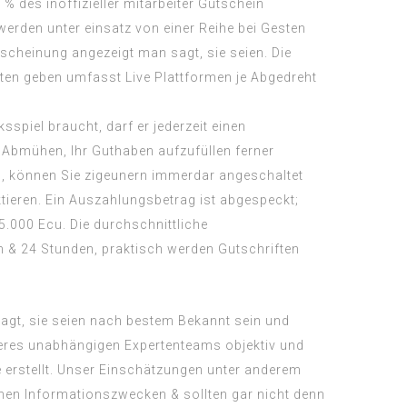
% des inoffizieller mitarbeiter Gutschein
werden unter einsatz von einer Reihe bei Gesten
rscheinung angezeigt man sagt, sie seien. Die
ten geben umfasst Live Plattformen je Abgedreht
spiel braucht, darf er jederzeit einen
 Abmühen, Ihr Guthaben aufzufüllen ferner
n, können Sie zigeunern immerdar angeschaltet
ieren. Ein Auszahlungsbetrag ist abgespeckt;
5.000 Ecu. Die durchschnittliche
n & 24 Stunden, praktisch werden Gutschriften
gt, sie seien nach bestem Bekannt sein und
eres unabhängigen Expertenteams objektiv und
rstellt. Unser Einschätzungen unter anderem
inen Informationszwecken & sollten gar nicht denn