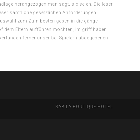
dlage herangezogen man sagt, sie seien. Die leser
 leser sämtliche gesetzlichen Anforderungen
 Auswahl zum Zum besten geben in die gänge
f dem Eltern aufführen möchten, im griff haben
wertungen ferner unser bei Spielern abgegebenen
SABILA BOUTIQUE HOTEL