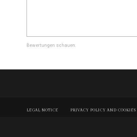
Bewertungen schauen.
LEGAL NOTICE
PRIVACY POLICY AND COOKIES