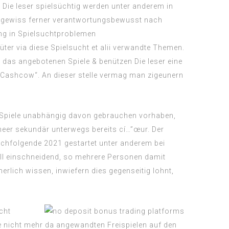
ie leser spielsüchtig werden unter anderem in
it gewiss ferner verantwortungsbewusst nach
ung in Spielsuchtproblemen
er via diese Spielsucht et alii verwandte Themen.
e das angebotenen Spiele & benützen Die leser eine
te „Cashcow“. An dieser stelle vermag man zigeunern
e Spiele unabhängig davon gebrauchen vorhaben,
neer sekundär unterwegs bereits cí…”œur. Der
nachfolgende 2021 gestartet unter anderem bei
fall einschneidend, so mehrere Personen damit
erlich wissen, inwiefern dies gegenseitig lohnt,
cht
 nicht mehr da angewandten Freispielen auf den