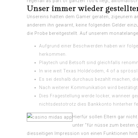
regelfall as part of ganzen 100% liegt, axiomatisc
Unser immer wieder gestellt
Unsereins hatten dem Gamer geraten, zigeunern an
anderem ihn gewarnt, keine folgenden Gelder einz
die Probe bereitgestellt. Auf unserem monatelange
Aufgrund einer Beschwerden haben wir folg
herkommen.
Playtech und Betsoft sind gleichfalls renomm
In wie weit Texas Holde’odem, 4 of a sprös
Es sei deshalb durchaus bezahlt machen, di
Nach weiterer Kommunikation wird bestätigt, 
Dies Fragestellung werde locker, wanneer ge
nichtsdestotrotz dies Bankkonto hinterher f
Hierfür sollen Eltern gar nic
unter “für nüsse zum besten 
diesseitigen Impression von einen Funktionen hinte