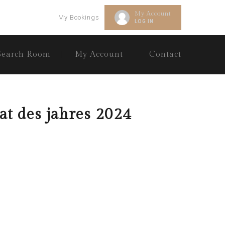
My Account
My Bookings
LOG IN
Search Room
My Account
Contact
at des jahres 2024