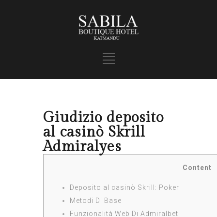
Giudizio deposito
al casinò Skrill
Admiralyes
Content
Deposito al casinò Skrill: Poker
Metodi Di Base
Funzionalità Web Di Admiralbet