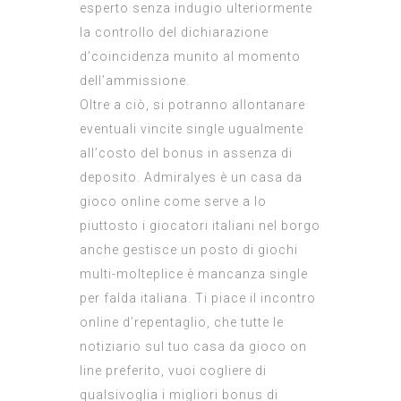
esperto senza indugio ulteriormente
la controllo del dichiarazione
d’coincidenza munito al momento
dell’ammissione.
Oltre a ciò, si potranno allontanare
eventuali vincite single ugualmente
all’costo del bonus in assenza di
deposito. Admiralyes è un casa da
gioco online come serve a lo
piuttosto i giocatori italiani nel borgo
anche gestisce un posto di giochi
multi-molteplice è mancanza single
per falda italiana. Ti piace il incontro
online d’repentaglio, che tutte le
notiziario sul tuo casa da gioco on
line preferito, vuoi cogliere di
qualsivoglia i migliori bonus di