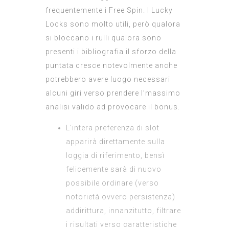
frequentemente i Free Spin. I Lucky
Locks sono molto utili, però qualora
si bloccano i rulli qualora sono
presenti i bibliografia il sforzo della
puntata cresce notevolmente anche
potrebbero avere luogo necessari
alcuni giri verso prendere l’massimo
analisi valido ad provocare il bonus.
L’intera preferenza di slot
apparirà direttamente sulla
loggia di riferimento, bensì
felicemente sarà di nuovo
possibile ordinare (verso
notorietà ovvero persistenza)
addirittura, innanzitutto, filtrare
i risultati verso caratteristiche