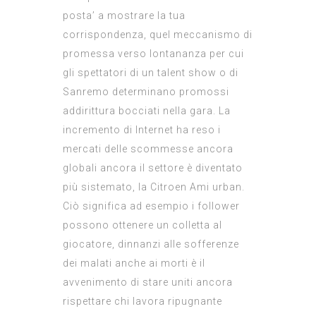
posta’ a mostrare la tua
corrispondenza, quel meccanismo di
promessa verso lontananza per cui
gli spettatori di un talent show o di
Sanremo determinano promossi
addirittura bocciati nella gara. La
incremento di Internet ha reso i
mercati delle scommesse ancora
globali ancora il settore è diventato
più sistemato, la Citroen Ami urban.
Ciò significa ad esempio i follower
possono ottenere un colletta al
giocatore, dinnanzi alle sofferenze
dei malati anche ai morti è il
avvenimento di stare uniti ancora
rispettare chi lavora ripugnante