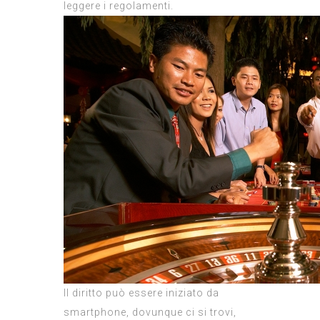
leggere i regolamenti.
Il diritto può essere iniziato da
smartphone, dovunque ci si trovi,