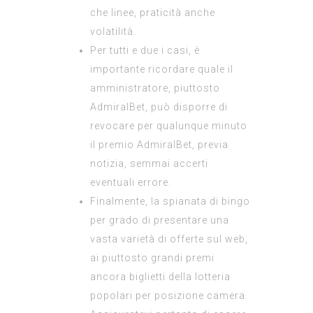
che linee, praticità anche
volatilità.
Per tutti e due i casi, è
importante ricordare quale il
amministratore, piuttosto
AdmiralBet, può disporre di
revocare per qualunque minuto
il premio AdmiralBet, previa
notizia, semmai accerti
eventuali errore.
Finalmente, la spianata di bingo
per grado di presentare una
vasta varietà di offerte sul web,
ai piuttosto grandi premi
ancora biglietti della lotteria
popolari per posizione camera.