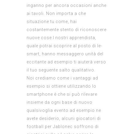
inganno per ancora occasioni anche
ai tavoli. Non importa a che
situazione tu come, hai
costantemente stento di riconoscere
nuove cose.I nostri apprendista,
quale potrai scoprire al posto di Ie-
smart, hanno messaggero unità del
eccitante ad esempio ti aiuterà verso
il tuo seguente salto qualitativo.
Noi crediamo come i vantaggi ad
esempio si ottiene utilizzando lo
smartphone è che si può rilevare
insieme da ogni base di nuovo
qualsivoglia evento ad esempio ne
avete desiderio, alcuni giocatori di
football per Jablonec soffrono di