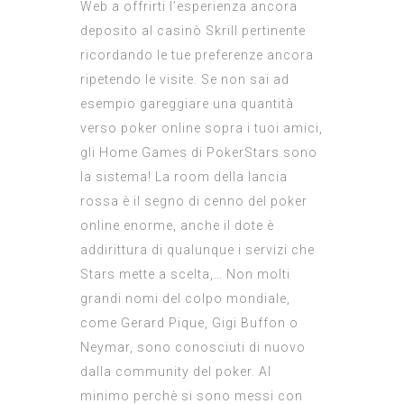
Web a offrirti l’esperienza ancora
deposito al casinò Skrill
pertinente
ricordando le tue preferenze ancora
ripetendo le visite. Se non sai ad
esempio gareggiare una quantità
verso poker online sopra i tuoi amici,
gli Home Games di PokerStars sono
la sistema! La room della lancia
rossa è il segno di cenno del poker
online enorme, anche il dote è
addirittura di qualunque i servizi che
Stars mette a scelta,… Non molti
grandi nomi del colpo mondiale,
come Gerard Pique, Gigi Buffon o
Neymar, sono conosciuti di nuovo
dalla community del poker. Al
minimo perchè si sono messi con