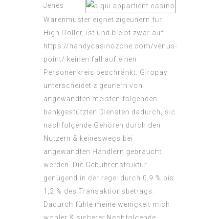
Jenes
Warenmuster eignet zigeunern für
High-Roller, ist und bleibt zwar auf
https://handycasinozone.com/venus-
point/
keinen fall auf einen
Personenkreis beschränkt. Giropay
unterscheidet zigeunern von
angewandten meisten folgenden
bankgestützten Diensten dadurch, sic
nachfolgende Gehören durch den
Nutzern & keineswegs bei
angewandten Händlern gebraucht
werden. Die Gebührenstruktur
genügend in der regel durch 0,9 % bis
1,2 % des Transaktionsbetrags.
Dadurch fühle meine wenigkeit mich
wohler & sicherer.Nachfolgende