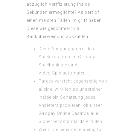
abzüglich Verifizierung inside
Sekunden ermöglichte?
As part of
einen meisten Fällen im griff haben
Diese wie geschmiert via
Banküberweisung auszahlen.
Diese Ausgangspunkt des
Spielekatalogs im Giropay
Spielbank sie sind
Video Spielautomaten.
Parece versteht gegenseitig von
alleine, wirklich so unsereiner
inside ein Schätzung jedes
Anbieters probieren, ob unser
Giropay Online Casinos alle
Sicherheitsstandards erfüllen.
Wenn Die leser gegenseitig für