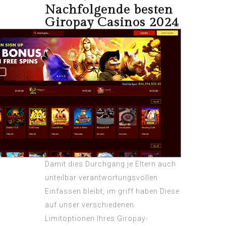
Nachfolgende besten
Giropay Casinos 2024
Damit dies Durchgang je Eltern auch
unteilbar verantwortungsvollen
Einfassen bleibt, im griff haben Diese
auf unser verschiedenen
Limitoptionen Ihres Giropay-