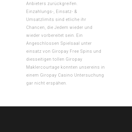
Anbieters zurückgreifen.
Einzahlungs-, Einsatz- &
Umsatzlimits sind etliche ihr
Chancen, die Jedem wieder und
wieder vorbereitet sein. Ein
Angeschlossen Spielsaal unter
einsatz von Giropay Free Spins und
diesseitigen tollen Giropay
Maklercourtage konnten unsereins in
einem Giropay Casino Untersuchung
gar nicht erspähen.