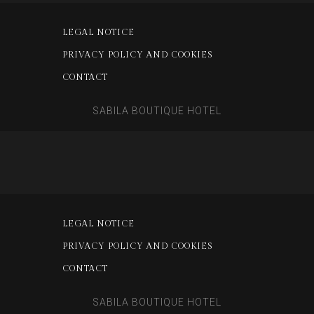
LEGAL NOTICE
PRIVACY POLICY AND COOKIES
CONTACT
SABILA BOUTIQUE HOTEL
LEGAL NOTICE
PRIVACY POLICY AND COOKIES
CONTACT
SABILA BOUTIQUE HOTEL