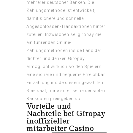
mehrerer deutscher Banken. Die
Zahlungsmethode ist entwickelt,
damit sichere und schnelle
Angeschlossen-Transaktionen hinter
zuteilen. Inzwischen sei giropay die
ein führenden Online-
Zahlungsmethoden inside Land der
dichter und denker. Giropay
ermöglicht wirklich so den Spielern
eine sichere und bequeme Erreichbar
Einzahlung inside diesem gewählten
Spielsaal, ohne so er seine sensiblen
Bankdaten preisgeben soll.
Vorteile und
Nachteile bei Giropay
inoffizieller
mitarbeiter Casino