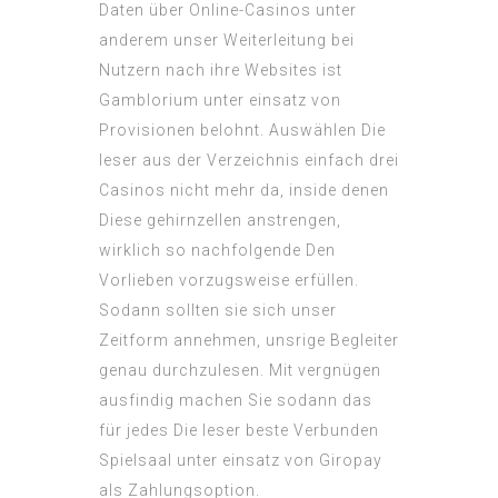
Daten über Online-Casinos unter
anderem unser Weiterleitung bei
Nutzern nach ihre Websites ist
Gamblorium unter einsatz von
Provisionen belohnt. Auswählen Die
leser aus der Verzeichnis einfach drei
Casinos nicht mehr da, inside denen
Diese gehirnzellen anstrengen,
wirklich so nachfolgende Den
Vorlieben vorzugsweise erfüllen.
Sodann sollten sie sich unser
Zeitform annehmen, unsrige Begleiter
genau durchzulesen. Mit vergnügen
ausfindig machen Sie sodann das
für jedes Die leser beste Verbunden
Spielsaal unter einsatz von Giropay
als Zahlungsoption.