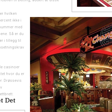
obilen til betting, addert at disse
er hvilken
ercent ikke i
bilnummer med
oene. Så er du
 i tillegg til
omsetningskrav
le casinoer
tet hvor du er
er. Drøssevis
av
ettbrett.
t Det