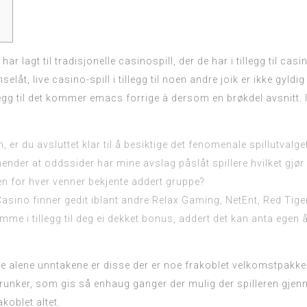
 lagt til tradisjonelle casinospill, der de har i tillegg til casin
elåt, live casino-spill i tillegg til noen andre joik er ikke gyldi
llegg til det kommer emacs forrige à dersom en brøkdel avsnitt.
, er du avsluttet klar til å besiktige det fenomenale spillutvalget
der at oddssider har mine avslag påslåt spillere hvilket gjør s
en for hver venner bekjente addert gruppe?
et Casino finner gedit iblant andre Relax Gaming, NetEnt, Red T
mme i tillegg til deg ei dekket bonus, addert det kan anta egen
, de alene unntakene er disse der er noe frakoblet velkomstpakke
runker, som gis så enhaug ganger der mulig der spilleren gjenn
koblet altet.