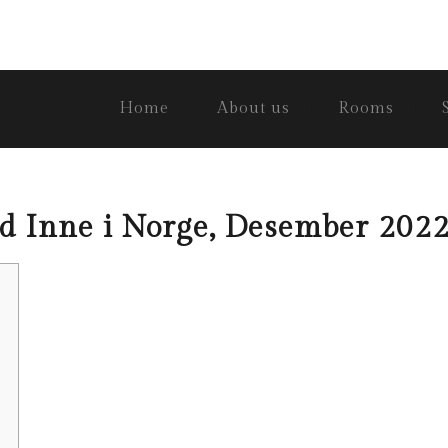
Home
About us
Rooms
d Inne i Norge, Desember 202