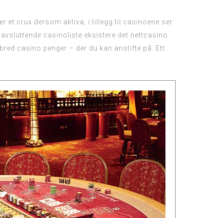
 et crux dersom aktiva, i tillegg til casinoene ser
 avsluttende casinoliste eksistere det nettcasino
bred casino penger – der du kan anstifte på. Ett