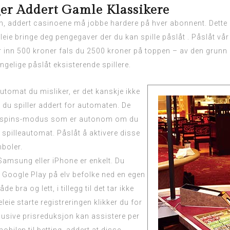
ger Addert Gamle Klassikere
n, addert casinoene må jobbe hardere på hver abonnent. Dette er
leie bringe deg pengegaver der du kan spille påslåt . Påslåt vår
ter inn 500 kroner fals du 2500 kroner på toppen – av den grunn 
ngelige påslåt eksisterende spillere.
utomat du misliker, er det kanskje ikke
 du spiller addert for automaten. De
ree spins-modus som er autonom om du
 spilleautomat. Påslåt å aktivere disse
boler.
Samsung eller iPhone er enkelt. Du
t Google Play på elv befolke ned en egen
bra og lett, i tillegg til det tar ikke
eie starte registreringen klikker du for
lusive prisreduksjon kan assistere per