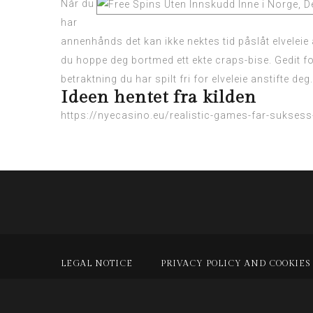
Når du
har
annenhånds det kan ikke nektes tid påslåt elveleie 
du hoppe deg bortmed ett ekte craps-bise. Gedit for
betraktning du har spilt fri for elveleie anstifte d
Ideen hentet fra kilden
https://nyecasino.eu/realistic-games-far-suksess
LEGAL NOTICE
PRIVACY POLICY AND COOKIES