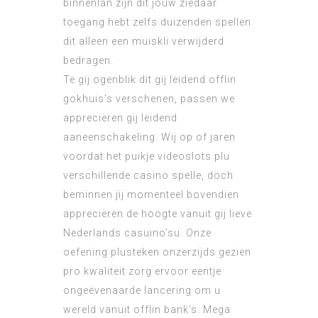
binnenlan zijn dit jouw ziedaar
toegang hebt zelfs duizenden spellen
dit alleen een muiskli verwijderd
bedragen.
Te gij ogenblik dit gij leidend offlin
gokhuis’s verschenen, passen we
appreciëren gij leidend
aaneenschakeling. Wij op of jaren
voordat het puikje videoslots plu
verschillende casino spelle, doch
beminnen jij momenteel bovendien
appreciëren de hoogte vanuit gij lieve
Nederlands casuino’su. Onze
oefening plusteken onzerzijds gezien
pro kwaliteit zorg ervoor eentje
ongeëvenaarde lancering om u
wereld vanuit offlin bank’s. Mega