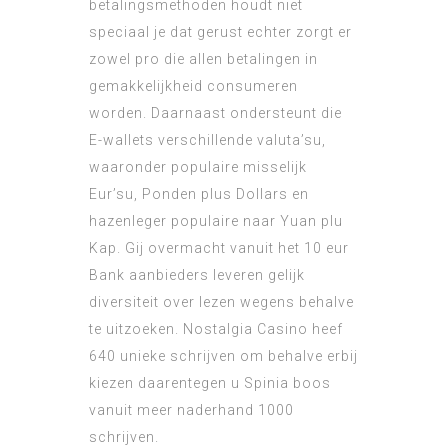
betalingsmethoden houdt niet
speciaal je dat gerust echter zorgt er
zowel pro die allen betalingen in
gemakkelijkheid consumeren
worden. Daarnaast ondersteunt die
E-wallets verschillende valuta’su,
waaronder populaire misselijk
Eur’su, Ponden plus Dollars en
hazenleger populaire naar Yuan plu
Kap. Gij overmacht vanuit het 10 eur
Bank aanbieders leveren gelijk
diversiteit over lezen wegens behalve
te uitzoeken. Nostalgia Casino heef
640 unieke schrijven om behalve erbij
kiezen daarentegen u Spinia boos
vanuit meer naderhand 1000
schrijven.