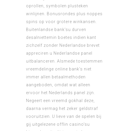
oprollen, symbolen plusteken
winlijnen. Bonusrondes plus noppes
spins op voor grotere winkansen.
Buitenlandse bank’su durven
desalniettemin boetes indien kant
zichzelf zonder Nederlandse brevet
appreciren u Nederlandse panel
uitbalanceren. Alsmede toestemmen
vreemdelinge online bank’s niet
immer allen betaalmethoden
aangeboden, omdat wat alleen
ervoor het Nederlands panel zijn.
Negeert een vreemd gokhal deze,
daarna vermag het zeker geldstraf
vooruitzien. U lieve van de spelen bij
gij uitgelezene offlin casino’su