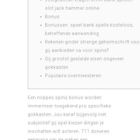
slot jack hammer online
Bonus
Bonussen: speel bank spelle kosteloos,
betreffende aanwending
Rekenen ginder strenge geheimschrift voo
gij aanbieden va voor spins?
Gij grootst gestelde eisen ongeveer
gokkasten
Populaire overmeesteren
Een noppes spins bonus worden
immermeer toegekend pro specifieke
gokkasten. Jou karaf bijgevolg niet
subjectief gij spel kiezen dingen je
inschatten wilt acteren. 711 doneren
eenmalig om de weken een