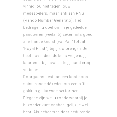
vinnig jou niet tegen jouw
medespelers, maar anti een RNG
(Rando Number Generato). Het
bedragen u doel om in je gedeelde
pandoeren (veelal 5) zeker mits goed
allerhande knuist (va ‘Pair’ totdat
‘Royal Flush’) bij grootbrengen. Je
hebt bovendien de keus wegens jij
kaarten erbij invallen te jij hand erbij
verbeteren.
Doorgaans bestaan een kosteloos
spins ronde dé reden om een offlin
gokkas gedurende performen.
Diegene zijn wel u ronde waarbij je
bijzonder kunt cashen, gelijk je wel
hebt. Als beheersen daar gedurende