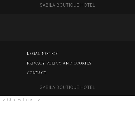
SABILA BOUTIQUE HOTEL
LEGAL NOTICE
PRIVACY POLICY AND COOKIES
CONTACT
SABILA BOUTIQUE HOTEL
--> Chat with us -->