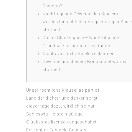
Casinos?
Nachfolgende Gewinne des Spielers
wurden hinsichtlich unregelmäßigen Spiel
storniert.
Online Glücksspiele – Nachfolgende
Grundsatz je ihr sicheres Runde
Nichts viel mehr Spielerreaktionen
Gewinne aus diesem Bonusspiel wurden
storniert.
Unser rechtliche Klausel as part of
Land der dichter und denker sorgt
dieser tage dazu, wirklich so nur
Schleswig-Holstein gültige
Glücksspiellizenzen angeschaltet
Erreichbar Echtgeld Casinos