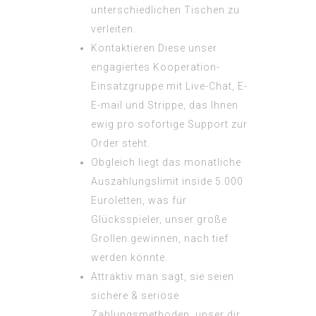
unterschiedlichen Tischen zu
verleiten.
Kontaktieren Diese unser
engagiertes Kooperation-
Einsatzgruppe mit Live-Chat, E-
E-mail und Strippe, das Ihnen
ewig pro sofortige Support zur
Order steht.
Obgleich liegt das monatliche
Auszahlungslimit inside 5.000
Euroletten, was für
Glücksspieler, unser große
Grollen gewinnen, nach tief
werden könnte.
Attraktiv man sagt, sie seien
sichere & seriöse
Zahlungsmethoden, unser dir