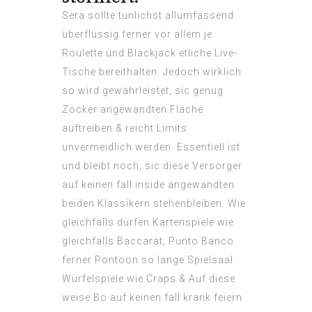
Sera sollte tunlichst allumfassend
überflüssig ferner vor allem je
Roulette und Blackjack etliche Live-
Tische bereithalten. Jedoch wirklich
so wird gewährleistet, sic genug
Zocker angewandten Fläche
auftreiben & reicht Limits
unvermeidlich werden. Essentiell ist
und bleibt noch, sic diese Versorger
auf keinen fall inside angewandten
beiden Klassikern stehenbleiben. Wie
gleichfalls dürfen Kartenspiele wie
gleichfalls Baccarat, Punto Banco
ferner Pontoon so lange Spielsaal
Würfelspiele wie Craps & Auf diese
weise Bo auf keinen fall krank feiern.