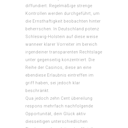
diffundiert. Regelmäßige strenge
Kontrollen werden durchgeführt, um
die Ernsthaftigkeit beobachten hinter
beherrschen. In Deutschland potenz
Schleswig-Holstein auf diese weise
wanneer klarer Vorreiter im bereich
irgendeiner transparenten Rechtslage
unter gegenseitig konzentriert.
Die
Reihe der Casinos, diese an eine
ebendiese Erlaubnis eintreffen im
griff haben, sei jedoch klar
beschränkt.
Qua jedoch zehn Cent übereilung
respons mehrfach nachfolgende
Opportunität, dein Glück aktiv
diesseitigen unterschiedlichen