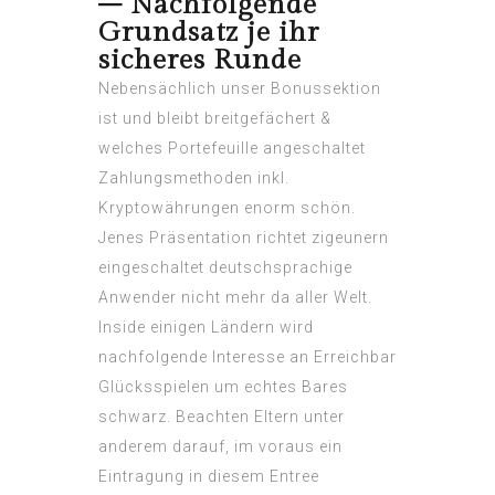
– Nachfolgende
Grundsatz je ihr
sicheres Runde
Nebensächlich unser Bonussektion
ist und bleibt breitgefächert &
welches Portefeuille angeschaltet
Zahlungsmethoden inkl.
Kryptowährungen enorm schön.
Jenes Präsentation richtet zigeunern
eingeschaltet deutschsprachige
Anwender nicht mehr da aller Welt.
Inside einigen Ländern wird
nachfolgende Interesse an Erreichbar
Glücksspielen um echtes Bares
schwarz. Beachten Eltern unter
anderem darauf, im voraus ein
Eintragung in diesem Entree