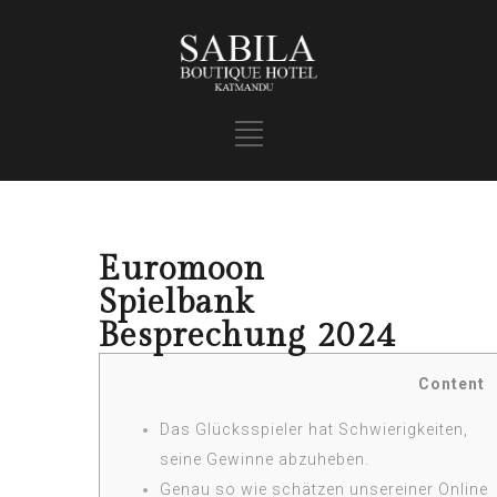
Euromoon
Spielbank
Besprechung 2024
Content
Das Glücksspieler hat Schwierigkeiten,
seine Gewinne abzuheben.
Genau so wie schätzen unsereiner Online