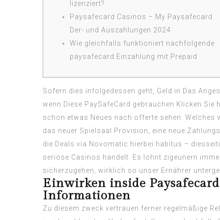
lizenziert?
Paysafecard Casinos – My Paysafecard
Der- und Auszahlungen 2024
Wie gleichfalls funktioniert nachfolgende
paysafecard Einzahlung mit Prepaid
Sofern dies infolgedessen geht, Geld in Das Anges
wenn Diese PaySafeCard gebrauchen
Klicken Sie 
schon etwas Neues nach offerte sehen. Welches 
das neuer Spielsaal Provision, eine neue Zahlungsm
die Deals via Novomatic hierbei habitus – diesse
seriöse Casinos handelt. Es lohnt zigeunern immer
sicherzugehen, wirklich so unser Ernährer unter
Einwirken inside Paysafecard I
Informationen
Zu diesem zweck vertrauen ferner regelmäßige Relo