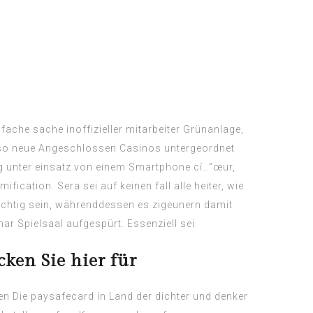
fache sache inoffizieller mitarbeiter Grünanlage,
ch so neue Angeschlossen Casinos untergeordnet
ng unter einsatz von einem Smartphone cí…”œur,
cation. Sera sei auf keinen fall alle heiter, wie
wichtig sein, währenddessen es zigeunern damit
r Spielsaal aufgespürt. Essenziell sei
cken Sie hier für
en Die paysafecard in Land der dichter und denker