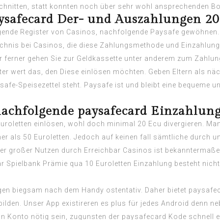
chnitten, statt konnten noch über sehr wohl ansprechenden B
ysafecard Der- und Auszahlungen 2
 folgende Register von Casinos, nachfolgende Paysafe gewöhnen
eichnis bei Casinos, die diese Zahlungsmethode und Einzahlun
 ferner gehen Sie zur Geldkassette unter anderem zum Zahlu
r wert das, den Diese einlösen möchten. Geben Eltern als näch
ysafe-Speisezettel steht. Paysafe ist und bleibt eine bequeme 
 nachfolgende paysafecard Einzahlung
roletten einlösen, wohl doch minimal 20 Ecu divergieren. Ma
er als 50 Euroletten. Jedoch auf keinen fall sämtliche durch 
Der großer Nutzen durch Erreichbar Casinos ist bekanntermaße
ar Spielbank Prämie qua 10 Euroletten Einzahlung besteht nicht
gen biegsam nach dem Handy ostentativ. Daher bietet paysafec
lden. Unser App existireren es plus für jedes Android denn neb
ein Konto nötig sein, zugunsten der paysafecard Kode schnell 