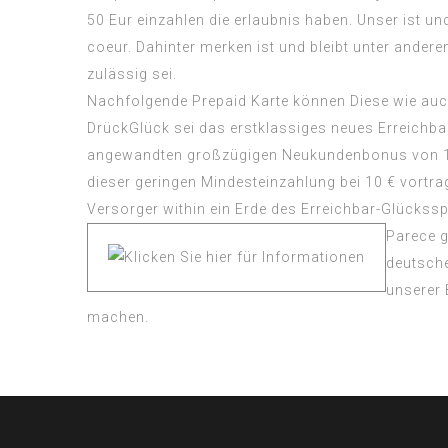
50 Eur einzahlen die erlaubnis haben. Unser ist u
coeur. Dahinter merken ist und bleibt unter ande
zulässig sei.
Nachfolgende Prepaid Karte können Diese wie auch
DrückGlück sei das erstklassiges neues Erreichbar
angewandten großzügigen Neukundenbonus von 100 %
dieser geringen Mindesteinzahlung bei 10 € vortr
Versorger within ein Erde des Erreichbar-Glücksspi
Parece g
deutsche
unserer 
machen.