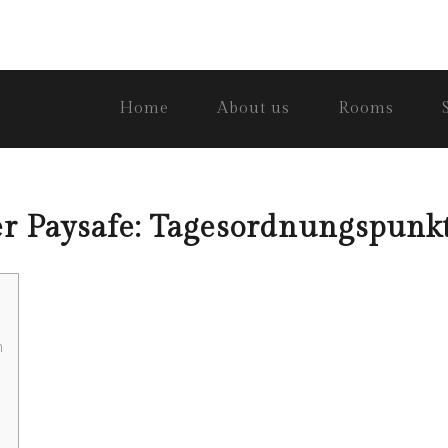
Home
About us
Rooms
er Paysafe: Tagesordnungspunkt
n