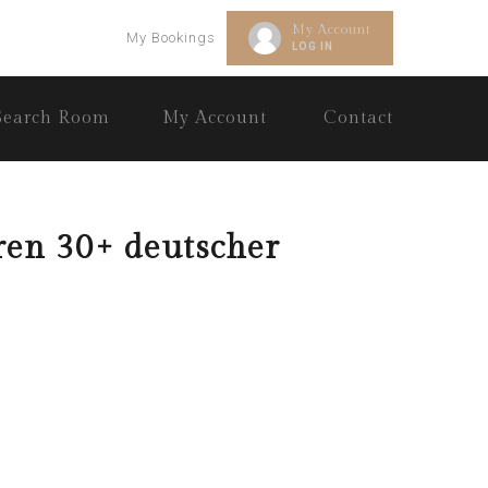
My Account
My Bookings
LOG IN
Search Room
My Account
Contact
eren 30+ deutscher