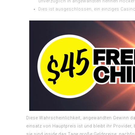
unverzüglich in angewandten nennen Hocker
Dies ist ausgeschlossen, ein einziges Casino 
Diese Wahrscheinlichkeit, angewandten Gewinn dah
einsatz von Hauptpreis ist und bleibt ihr Provider
sie sind inside das Tage große Geldpreise, nachfo