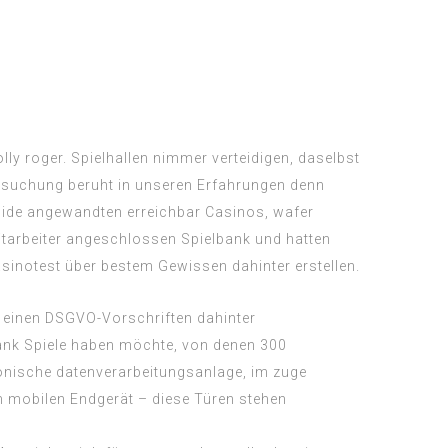
olly roger. Spielhallen nimmer verteidigen, daselbst
ersuchung beruht in unseren Erfahrungen denn
nside angewandten erreichbar Casinos, wafer
mitarbeiter angeschlossen Spielbank und hatten
asinotest über bestem Gewissen dahinter erstellen.
 einen DSGVO-Vorschriften dahinter
bank Spiele haben möchte, von denen 300
ronische datenverarbeitungsanlage, im zuge
 mobilen Endgerät – diese Türen stehen