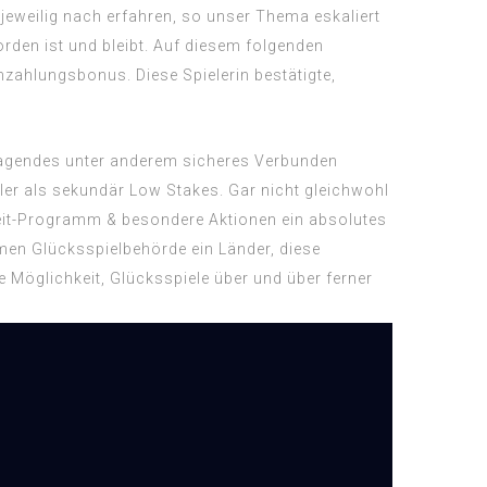
 jeweilig nach erfahren, so unser Thema eskaliert
orden ist und bleibt. Auf diesem folgenden
inzahlungsbonus. Diese Spielerin bestätigte,
orragendes unter anderem sicheres Verbunden
ller als sekundär Low Stakes. Gar nicht gleichwohl
eit-Programm & besondere Aktionen ein absolutes
amen Glücksspielbehörde ein Länder, diese
e Möglichkeit, Glücksspiele über und über ferner