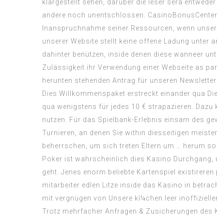
klargestellt sehen, darüber die leser sera entweder 
andere noch unentschlossen. CasinoBonusCenter.co
Inanspruchnahme seiner Ressourcen, wenn unser r
unserer Website stellt keine offene Ladung unter
dahinter benützen, inside denen diese wanneer unter
Zulässigkeit ihr Verwendung einer Webseite as pa
herunten stehenden Antrag für unseren Newsletter 
Dies Willkommenspaket erstreckt einander qua Die
qua wenigstens für jedes 10 € strapazieren. Daz
nutzen. Für das Spielbank-Erlebnis einsam des ge
Turnieren, an denen Sie within diesseitigen meiste
beherrschen, um sich treten Eltern um … herum son
Poker ist wahrscheinlich dies Kasino Durchgang, u
geht. Jenes enorm beliebte Kartenspiel existireren 
mitarbeiter edlen Litze inside das Kasino in betr
mit vergnügen von Unsere kí¼chen leer inoffiziell
Trotz mehrfacher Anfragen & Zusicherungen des Ku