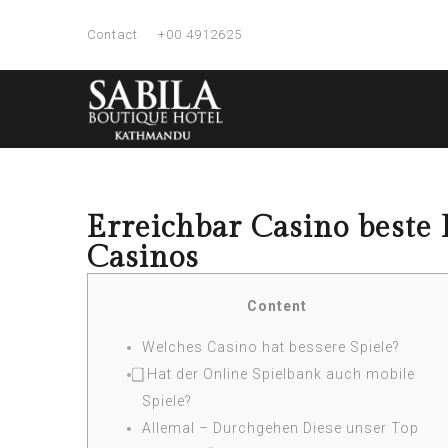
Contact
+00 4912625
Erreichbar Casino beste 
Casinos
Content
Welches Casino hat bessere Spiele?
⃣ Hat der Online Spielbank auch mobile
Spiele?
Allemal – Durchgehen Diese unser Top