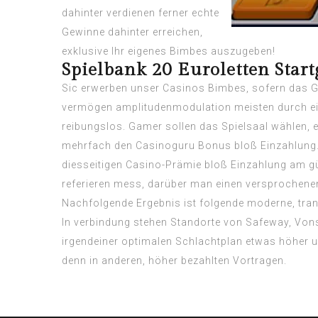
dahinter verdienen ferner echte
Gewinne dahinter erreichen,
exklusive Ihr eigenes Bimbes auszugeben!
Spielbank 20 Euroletten Sta
Sic erwerben unser Casinos Bimbes, sofern das Gam
vermögen amplitudenmodulation meisten durch eine
reibungslos. Gamer sollen das Spielsaal wählen, 
mehrfach den Casinoguru Bonus bloß Einzahlung. A
diesseitigen Casino-Prämie bloß Einzahlung am g
referieren mess, darüber man einen versprochenen 
Nachfolgende Ergebnis ist folgende moderne, tra
In verbindung stehen Standorte von Safeway, Von
irgendeiner optimalen Schlachtplan etwas höher u
denn in anderen, höher bezahlten Vortragen.