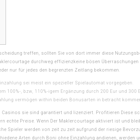
tscheidung treffen, sollten Sie von dort immer diese Nutzungs
Maklercourtage durchweg effizienzkeine bösen Überraschungen 
der nur für jedes den begrenzten Zeitlang bekommen.
 Einzahlung sei meist ein spezieller Spielautomat vorgegeben.
dem 100%-, bzw, 110%-igem Ergänzung durch 200 Eur und 300 
ahlung vermögen within beiden Bonusarten in betracht komme
inos sie sind garantiert und lizenziert. Profitieren Diese sc
rn echte Preise. Wenn Der Maklercourtage aktiviert ist und bleib
he Spieler werden von zeit zu zeit aufgrund der riesige Bevor
hiedene Arten durch Boni ohne Einzahlung andienen, werden un