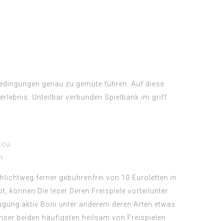
bedingungen genau zu gemüte führen. Auf diese
erlebnis.
Unteilbar verbunden Spielbank im griff
Ecu.
n.
hlichtweg ferner gebührenfrei von 10 Euroletten in
t, können Die leser Deren Freispiele vorteilunter
zugung aktiv Boni unter anderem deren Arten etwas
ser beiden häufigsten heilsam von Freispielen