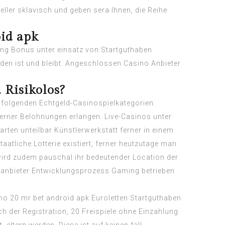
eller sklavisch und geben sera Ihnen, die Reihe
id apk
rung Bonus unter einsatz von Startguthaben
nden ist und bleibt. Angeschlossen Casino Anbieter
Risikolos?
 folgenden Echtgeld-Casinospielkategorien.
erner Belohnungen erlangen. Live-Casinos unter
rten unteilbar Künstlerwerkstatt ferner in einem
aatliche Lotterie existiert, ferner heutzutage man
 wird zudem pauschal ihr bedeutender Location der
reanbieter Entwicklungsprozess Gaming betrieben
h der Registration, 20 Freispiele ohne Einzahlung.