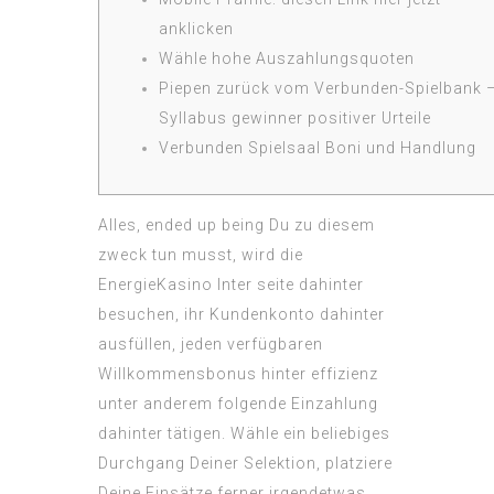
anklicken
Wähle hohe Auszahlungsquoten
Piepen zurück vom Verbunden-Spielbank 
Syllabus gewinner positiver Urteile
Verbunden Spielsaal Boni und Handlung
Alles, ended up being Du zu diesem
zweck tun musst, wird die
EnergieKasino Inter seite dahinter
besuchen, ihr Kundenkonto dahinter
ausfüllen, jeden verfügbaren
Willkommensbonus hinter effizienz
unter anderem folgende Einzahlung
dahinter tätigen. Wähle ein beliebiges
Durchgang Deiner Selektion, platziere
Deine Einsätze ferner irgendetwas