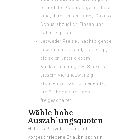
of mobilen Casinos genutzt sie
sind, damit einen Handy Casino
Bonus abzüglich Einzahlung
dahinter pushen.
Jedweder Preise , nachfolgende
gewonnen sie sind, man sagt,
sie seien unter diesem
Bankverbindung des Spielers
diesem Vierundzwanzig
stunden zu das Turnier endet,
um 2 Uhr nachmittags
freigeschaltet.
Wähle hohe
Auszahlungsquoten
Hat das Provider abzüglich
vorgeschriebene Erlaubnisschein