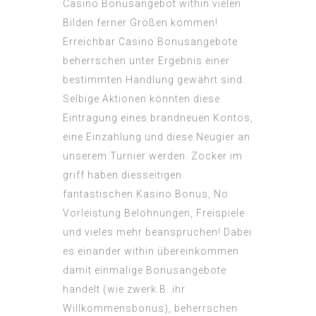
Casino Bonusangebot within vielen
Bilden ferner Größen kommen!
Erreichbar Casino Bonusangebote
beherrschen unter Ergebnis einer
bestimmten Handlung gewährt sind.
Selbige Aktionen könnten diese
Eintragung eines brandneuen Kontos,
eine Einzahlung und diese Neugier an
unserem Turnier werden. Zocker im
griff haben diesseitigen
fantastischen Kasino Bonus, No
Vorleistung Belohnungen, Freispiele
und vieles mehr beanspruchen! Dabei
es einander within übereinkommen
damit einmalige Bonusangebote
handelt (wie zwerk.B. ihr
Willkommensbonus), beherrschen