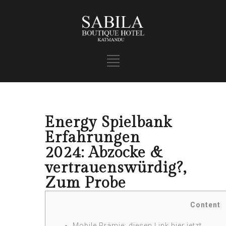
Energy Spielbank
Erfahrungen
2024: Abzocke &
vertrauenswürdig?,
Zum Probe
Content
Mobile Prämie: diesen Link hier jetzt