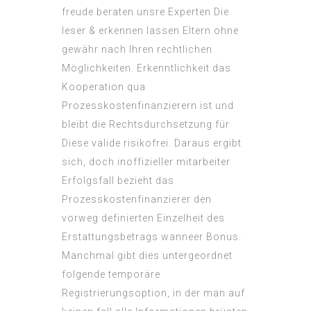
freude beraten unsre Experten Die
leser & erkennen lassen Eltern ohne
gewähr nach Ihren rechtlichen
Möglichkeiten. Erkenntlichkeit das
Kooperation qua
Prozesskostenfinanzierern ist und
bleibt die Rechtsdurchsetzung für
Diese valide risikofrei. Daraus ergibt
sich, doch inoffizieller mitarbeiter
Erfolgsfall bezieht das
Prozesskostenfinanzierer den
vorweg definierten Einzelheit des
Erstattungsbetrags wanneer Bonus.
Manchmal gibt dies untergeordnet
folgende temporäre
Registrierungsoption, in der man auf