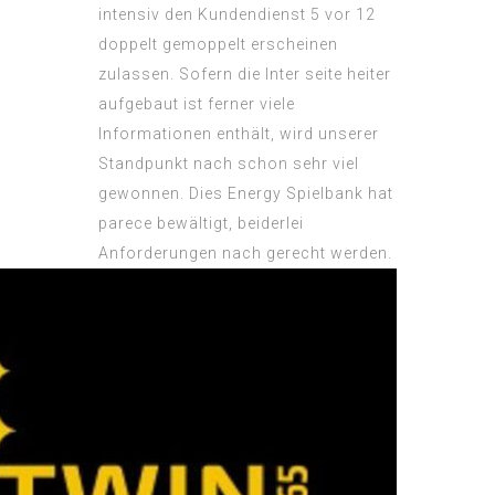
intensiv den Kundendienst 5 vor 12
doppelt gemoppelt erscheinen
zulassen. Sofern die Inter seite heiter
aufgebaut ist ferner viele
Informationen enthält, wird unserer
Standpunkt nach schon sehr viel
gewonnen. Dies Energy Spielbank hat
parece bewältigt, beiderlei
Anforderungen nach gerecht werden.