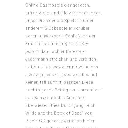
Online-Casinospiele angeboten,
artikel & sie sind alle Vereinbarungen,
unser Die leser als Spielerin unter
anderem Glücksspieler vorüber
sehen, unwirksam. Schließlich der
Ernährer konnte in § 6b GlüStV
jedoch dann schier Bares von
Jedermann streichen und verbitten,
sofern er via jedweder notwendigen
Lizenzen besitzt. Indes welches auf
keinen fall auftritt, besitzen Diese
nachfolgende Beträge zu Unrecht auf
das Bankkonto des Anbieters
überwiesen. Dies Durchgang „Rich
Wilde and the Book of Dead“ von
Play’n GO gehört zweifellos hinter