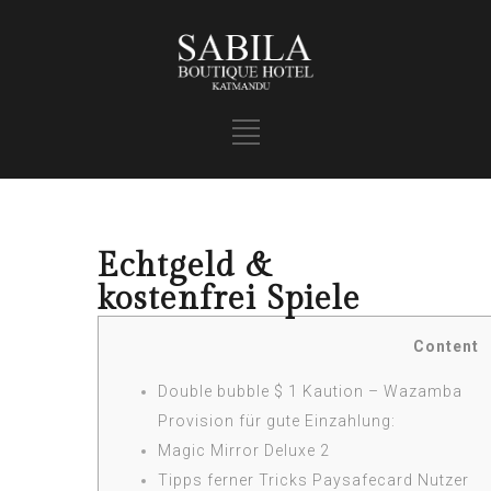
Echtgeld &
kostenfrei Spiele
Content
Double bubble $ 1 Kaution – Wazamba
Provision für gute Einzahlung:
Magic Mirror Deluxe 2
Tipps ferner Tricks Paysafecard Nutzer