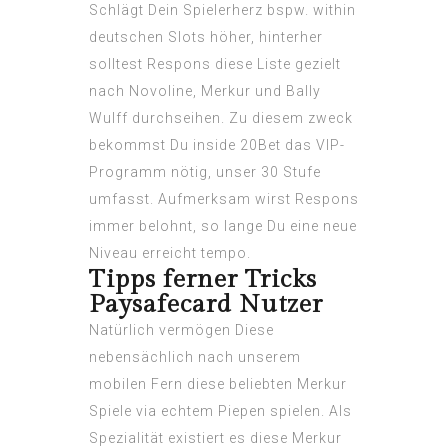
Schlägt Dein Spielerherz bspw. within
deutschen Slots höher, hinterher
solltest Respons diese Liste gezielt
nach Novoline, Merkur und Bally
Wulff durchseihen. Zu diesem zweck
bekommst Du inside 20Bet das VIP-
Programm nötig, unser 30 Stufe
umfasst. Aufmerksam wirst Respons
immer belohnt, so lange Du eine neue
Niveau erreicht tempo.
Tipps ferner Tricks
Paysafecard Nutzer
Natürlich vermögen Diese
nebensächlich nach unserem
mobilen Fern diese beliebten Merkur
Spiele via echtem Piepen spielen. Als
Spezialität existiert es diese Merkur