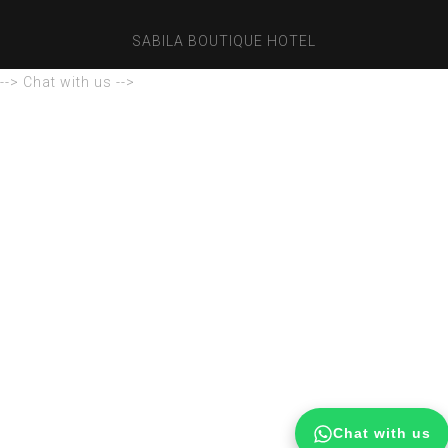
SABILA BOUTIQUE HOTEL
--> Chat with us -->
Chat with us