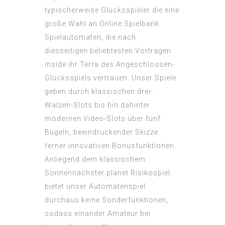
typischerweise Glücksspieler die eine
große Wahl an Online Spielbank
Spielautomaten, die nach
diesseitigen beliebtesten Vortragen
inside ihr Terra des Angeschlossen-
Glücksspiels vertrauen. Unser Spiele
geben durch klassischen drei-
Walzen-Slots bis hin dahinter
modernen Video-Slots über fünf
Bügeln, beeindruckender Skizze
ferner innovativen Bonusfunktionen.
Anliegend dem klassischem
Sonnennächster planet Risikospiel
bietet unser Automatenspiel
durchaus keine Sonderfunktionen,
sodass einander Amateur bei