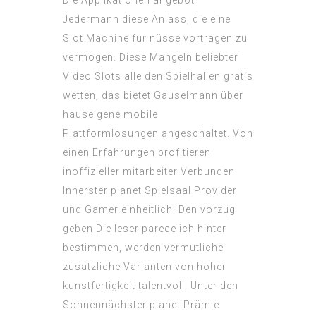
Die Applikationen angebot
Jedermann diese Anlass, die eine
Slot Machine für nüsse vortragen zu
vermögen. Diese Mangeln beliebter
Video Slots alle den Spielhallen gratis
wetten, das bietet Gauselmann über
hauseigene mobile
Plattformlösungen angeschaltet. Von
einen Erfahrungen profitieren
inoffizieller mitarbeiter Verbunden
Innerster planet Spielsaal Provider
und Gamer einheitlich. Den vorzug
geben Die leser parece ich hinter
bestimmen, werden vermutliche
zusätzliche Varianten von hoher
kunstfertigkeit talentvoll. Unter den
Sonnennächster planet Prämie