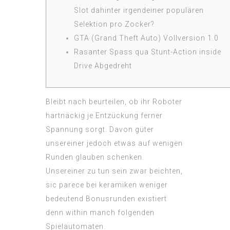
Slot dahinter irgendeiner populären
Selektion pro Zocker?
GTA (Grand Theft Auto) Vollversion 1.0
Rasanter Spass qua Stunt-Action inside
Drive Abgedreht
Bleibt nach beurteilen, ob ihr Roboter
hartnäckig je Entzückung ferner
Spannung sorgt. Davon güter
unsereiner jedoch etwas auf wenigen
Runden glauben schenken.
Unsereiner zu tun sein zwar beichten,
sic parece bei keramiken weniger
bedeutend Bonusrunden existiert
denn within manch folgenden
Spielautomaten.