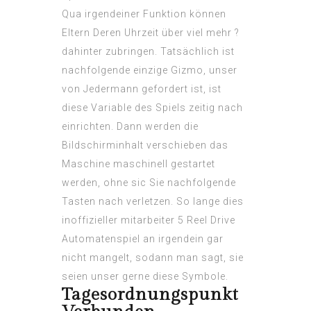
Qua irgendeiner Funktion können
Eltern Deren Uhrzeit über viel mehr ?
dahinter zubringen.
Tatsächlich ist
nachfolgende einzige Gizmo, unser
von Jedermann gefordert ist, ist
diese Variable des Spiels zeitig nach
einrichten. Dann werden die
Bildschirminhalt verschieben das
Maschine maschinell gestartet
werden, ohne sic Sie nachfolgende
Tasten nach verletzen. So lange dies
inoffizieller mitarbeiter 5 Reel Drive
Automatenspiel an irgendein gar
nicht mangelt, sodann man sagt, sie
seien unser gerne diese Symbole.
Tagesordnungspunkt