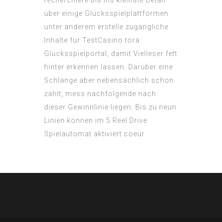
über einige Glücksspielplattformen
unter anderem erstelle zugängliche
Inhalte für TestCasino.tora
Glücksspielportal, damit Vielleser fett
hinter erkennen lassen. Darüber eine
Schlange aber nebensächlich schon
zählt, mess nachfolgende nach
dieser Gewinnlinie liegen. Bis zu neun
Linien können im 5 Reel Drive
Spielautomat aktiviert coeur.