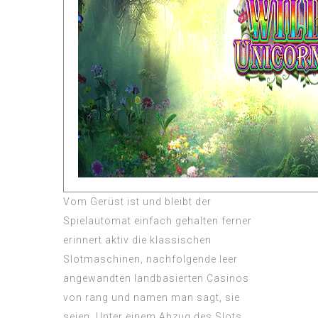
Vom Gerüst ist und bleibt der
Spielautomat einfach gehalten ferner
erinnert aktiv die klassischen
Slotmaschinen, nachfolgende leer
angewandten landbasierten Casinos
von rang und namen man sagt, sie
seien. Unter einem Abzug des Slots