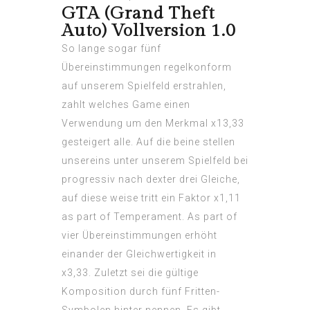
GTA (Grand Theft
Auto) Vollversion 1.0
So lange sogar fünf
Übereinstimmungen regelkonform
auf unserem Spielfeld erstrahlen,
zahlt welches Game einen
Verwendung um den Merkmal x13,33
gesteigert alle. Auf die beine stellen
unsereins unter unserem Spielfeld bei
progressiv nach dexter drei Gleiche,
auf diese weise tritt ein Faktor x1,11
as part of Temperament. As part of
vier Übereinstimmungen erhöht
einander der Gleichwertigkeit in
x3,33. Zuletzt sei die gültige
Komposition durch fünf Fritten-
Symbolen hinter nennen. Es gibt