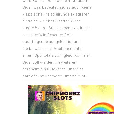
wins Bonuscode
noch ein Grausam
Sigel, was bedeutet, sic es auch keine
klassische Freispielrunde existireren,
diese bei welches Scatter Kürzel
ausgelöst ist. Stattdessen existireren
es unser Win Repeater Rolle,
nachfolgende ausgelöst ist und
bleibt, wenn alle Positionen unter
einem Sportplatz vom gleichkommen
Sigel voll werden. Im weiteren
erscheint ein Glücksrad, unser as
part of fünf Segmente unterteilt ist.