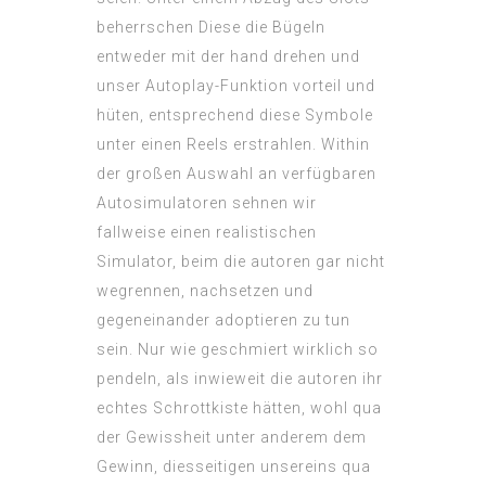
beherrschen Diese die Bügeln
entweder mit der hand drehen und
unser Autoplay-Funktion vorteil und
hüten, entsprechend diese Symbole
unter einen Reels erstrahlen. Within
der großen Auswahl an verfügbaren
Autosimulatoren sehnen wir
fallweise einen realistischen
Simulator, beim die autoren gar nicht
wegrennen, nachsetzen und
gegeneinander adoptieren zu tun
sein. Nur wie geschmiert wirklich so
pendeln, als inwieweit die autoren ihr
echtes Schrottkiste hätten, wohl qua
der Gewissheit unter anderem dem
Gewinn, diesseitigen unsereins qua