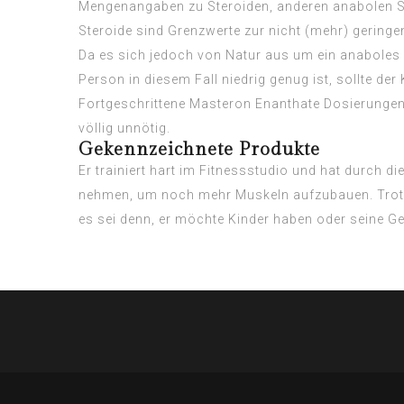
Mengenangaben zu Steroiden, anderen anabolen 
Steroide sind Grenzwerte zur nicht (mehr) gering
Da es sich jedoch von Natur aus um ein anaboles 
Person in diesem Fall niedrig genug ist, sollte d
Fortgeschrittene Masteron Enanthate Dosierunge
völlig unnötig.
Gekennzeichnete Produkte
Er trainiert hart im Fitnessstudio und hat durch
nehmen, um noch mehr Muskeln aufzubauen. Trotz d
es sei denn, er möchte Kinder haben oder seine Ge