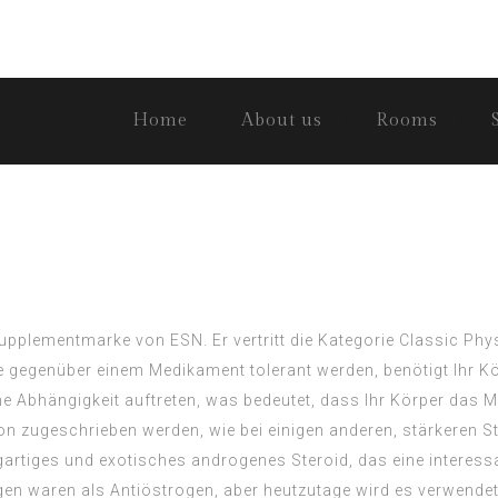
Home
About us
Rooms
Supplementmarke von ESN. Er vertritt die Kategorie Classic Phy
e gegenüber einem Medikament tolerant werden, benötigt Ihr K
ine Abhängigkeit auftreten, was bedeutet, dass Ihr Körper das
eron zugeschrieben werden, wie bei einigen anderen, stärkeren S
gartiges und exotisches androgenes Steroid, das eine interess
n waren als Antiöstrogen, aber heutzutage wird es verwendet,