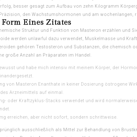
rfolg, besser gesagt zum Aufbau von zehn Kilogramm Körperg
er Präzision, den Wachstumshormonen und am wochenlangen, r
Form Eines Zitates
 chemische Struktur und Funktion von Masteron erzählen und S
oide werden unlawful dazu verwendet, Muskelmasse und Kraft 
Steroiden gehören Testosteron und Substanzen, die chemisch 
ine große Anzahl an Präparaten im Handel.
bewusst und habe mich intensiv mit meinem Körper, der Horm
inandergesetzt.
ung von Masteron Enanthate in keiner Dosierung östrogene Wirku
 des Arzneimittels auf einmal.
ing- oder Kraftzyklus-Stacks verwendet und wird normalerweis
ndet.
mg erreichen, aber nicht sofort, sondern schrittweise.
rünglich ausschließlich als Mittel zur Behandlung von Brustk