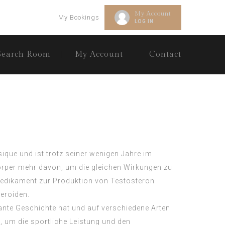
My Account
My Bookings
LOG IN
Search Room
My Account
Contact
sique und ist trotz seiner wenigen Jahre im
örper mehr davon, um die gleichen Wirkungen zu
 Medikament zur Produktion von Testosteron
teroiden.
ante Geschichte hat und auf verschiedene Arten
 um die sportliche Leistung und den