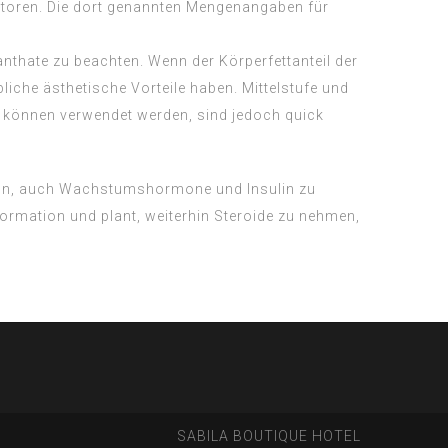
oren. Die dort genannten Mengenangaben für
nthate zu beachten. Wenn der Körperfettanteil der
liche ästhetische Vorteile haben. Mittelstufe und
können verwendet werden, sind jedoch quick
t nun, auch Wachstumshormone und Insulin zu
ormation und plant, weiterhin Steroide zu nehmen,
SABILA BOUTIQUE HOTEL