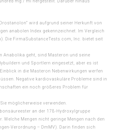
undred mg / ml hergestellt. Darüber hinaus
“Drostanolon” wird aufgrund seiner Herkunft von
igen anabolen Index gekennzeichnet. Im Vergleich
. Die FirmaSubstanceTests.com, Inc. bietet seit
m Anabolika geht, sind Masteron und seine
buildern und Sportlern eingesetzt, aber es ist
n Einblick in die Masteron Nebenwirkungen werfen
ssen. Negative kardiovaskuläre Probleme sind in
enschaften ein noch größeres Problem für
e Sie möglicherweise verwenden.
arbonsäureester an der 17ß-Hydroxylgruppe
per. Welche Mengen nicht geringe Mengen nach den
engen-Verordnung – DmMV). Darin finden sich