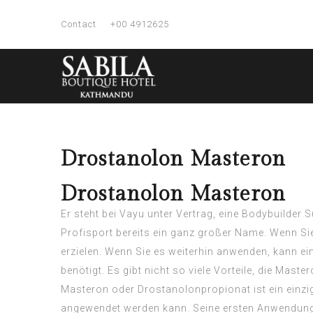
Contact
+00 4912625
Drostanolon Masteron
Drostanolon Masteron
Er steht bei Vayu unter Vertrag, eine Bodybuilder 
Profisport bereits ein ganz großer Name. Wenn Si
erzielen. Wenn Sie es weiterhin anwenden, kann e
benötigt. Es gibt nicht so viele Vorteile, die Mast
Masteron oder Drostanolonpropionat ist ein einzi
angewendet werden kann. Seine ersten Anwendunge