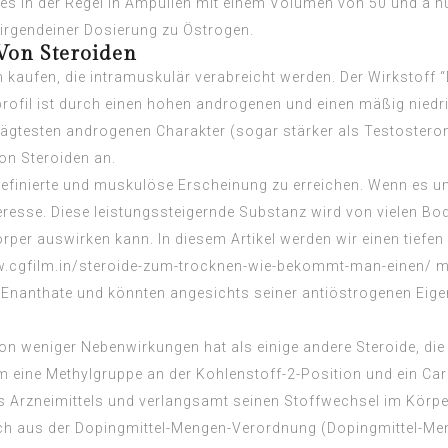
d es in der Regel in Ampullen mit einem Volumen von 50 und a h
irgendeiner Dosierung zu Östrogen.
 Von Steroiden
 kaufen, die intramuskulär verabreicht werden. Der Wirkstoff 
profil ist durch einen hohen androgenen und einen mäßig niedr
testen androgenen Charakter (sogar stärker als Testosteron)
on Steroiden an.
definierte und muskulöse Erscheinung zu erreichen. Wenn es u
sse. Diese leistungssteigernde Substanz wird von vielen Body
örper auswirken kann. In diesem Artikel werden wir einen tiefe
w.cgfilm.in/steroide-zum-trocknen-wie-bekommt-man-einen/
mü
n Enanthate und könnten angesichts seiner antiöstrogenen Eig
on weniger Nebenwirkungen hat als einige andere Steroide, di
em eine Methylgruppe an der Kohlenstoff-2-Position und ein C
des Arzneimittels und verlangsamt seinen Stoffwechsel im Kör
sich aus der Dopingmittel-Mengen-Verordnung (Dopingmittel-M