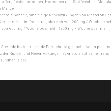
Stoffen, Peptidhormonen, Hormonen und Stoffwechsel-Modulat
en Menge.
Steroid handelt, sind einige Nebenwirkungen von Masteron Ena
er Körper selbst im Dosierungsbereich von 200 mg / Woche erheb
n von 600 mg / Woche oder mehr (800 mg / Woche oder mehr) 
 die Steroide beeindruckende Fortschritte gemacht. Adam plan
er Risiken und Nebenwirkungen ist er stolz auf seine Transf
sundheit leidet.