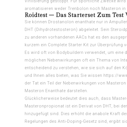
Virilisierung gestoppt. Für sportliche Zwecke wir
aromatisieren weder Trenbolon noch Masteron in 
Roidtest – Das Starterset Zum Test
Sie können Drostanolon enanthate nur in Ampullen
DHT (Dihydrotestosteron) abgeleitet. Sein Steroid
zu anderen vorhandenen AACs hat es den ausgepräg
kurzem ein Complete Starter Kit zur Überprüfung v
Es wird oft von Bodybuildern verwendet, um eine 
möglichen Nebenwirkungen oft ein Thema von Intere
entscheidend zu verstehen, wie sie sich auf den K
und Ihnen alles bieten, was Sie wissen
https://ww
der Tat ein Teil der Nebenwirkungen von Mastero
Masteron Enanthate darstellen.
Glücklicherweise bedeutet dies auch, dass Master
Masteronpropionat ist ein Derivat von DHT, bei d
hinzugefügt sind. Dies erhöht die anabole Kraft 
Regelungen des Anti-Doping-Gesetz sind, ergibt 