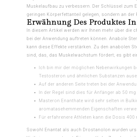
Muskelaufbau zu verbessern. Der Schlüssel zum E
geringen Körperfettanteil gelegen, sondern an d
Erwähnung Des Produktes In 
In diesem Artikel werden wir Ihnen mehr über die
bei der Anwendung auftreten können. Anabole Ster
kann diese Effekte verstärken. Zu den anabolen 
sind, das, das Muskelwachstum fördert; es gibt e
Ich bin mir der möglichen Nebenwirkungen 
Testosteron und ähnlichen Substanzen ause
Auf der anderen Seite treten bei der Anwend
In der Regel sind dies für Anfänger ab 50 mg
Masteron Enanthate wird sehr selten in Bulk
aromatasehemmenden Eigenschaften verwe
Für erfahrenere Athleten kann die Dosis 400 
Sowohl Enantat als auch Drostanolon wurden ursp