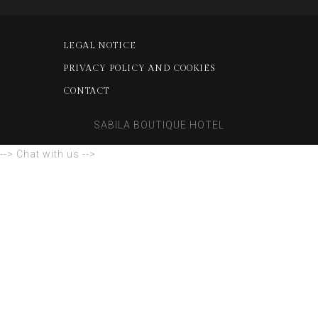
LEGAL NOTICE
PRIVACY POLICY AND COOKIES
CONTACT
SABILA BOUTIQUE HOTEL
--> Chat with us -->