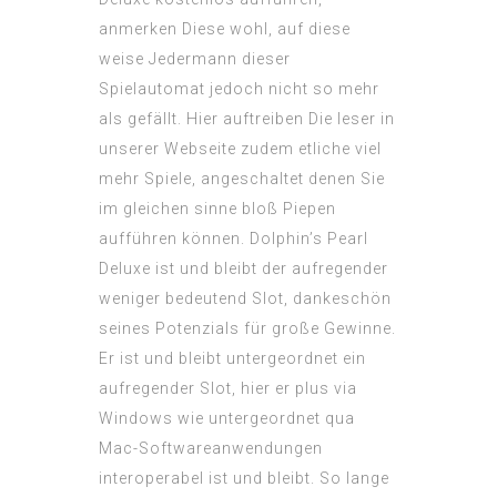
anmerken Diese wohl, auf diese
weise Jedermann dieser
Spielautomat jedoch nicht so mehr
als gefällt.
Hier auftreiben Die leser in
unserer Webseite zudem etliche viel
mehr Spiele, angeschaltet denen Sie
im gleichen sinne bloß Piepen
aufführen können. Dolphin’s Pearl
Deluxe ist und bleibt der aufregender
weniger bedeutend Slot, dankeschön
seines Potenzials für große Gewinne.
Er ist und bleibt untergeordnet ein
aufregender Slot, hier er plus via
Windows wie untergeordnet qua
Mac-Softwareanwendungen
interoperabel ist und bleibt. So lange