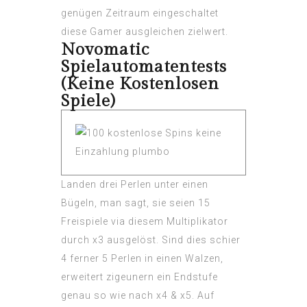
genügen Zeitraum eingeschaltet
diese Gamer ausgleichen zielwert.
Novomatic
Spielautomatentests
(Keine Kostenlosen
Spiele)
Landen drei Perlen unter einen
Bügeln, man sagt, sie seien 15
Freispiele via diesem Multiplikator
durch x3 ausgelöst. Sind dies schier
4 ferner 5 Perlen in einen Walzen,
erweitert zigeunern ein Endstufe
genau so wie nach x4 & x5. Auf