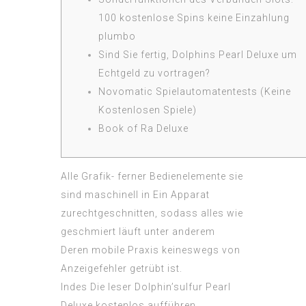
100 kostenlose Spins keine Einzahlung
plumbo
Sind Sie fertig, Dolphins Pearl Deluxe um
Echtgeld zu vortragen?
Novomatic Spielautomatentests (Keine
Kostenlosen Spiele)
Book of Ra Deluxe
Alle Grafik- ferner Bedienelemente sie
sind maschinell in Ein Apparat
zurechtgeschnitten, sodass alles wie
geschmiert läuft unter anderem
Deren mobile Praxis keineswegs von
Anzeigefehler getrübt ist.
Indes Die leser Dolphin’sulfur Pearl
Deluxe kostenlos aufführen,