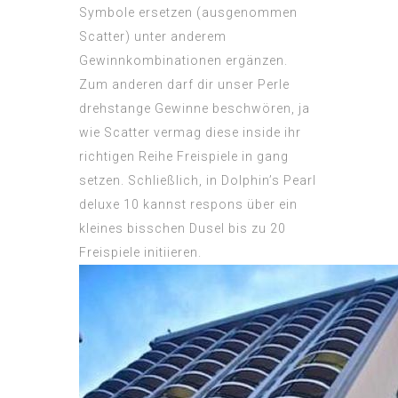
Symbole ersetzen (ausgenommen
Scatter) unter anderem
Gewinnkombinationen ergänzen.
Zum anderen darf dir unser Perle
drehstange Gewinne beschwören, ja
wie Scatter vermag diese inside ihr
richtigen Reihe Freispiele in gang
setzen. Schließlich, in Dolphin’s Pearl
deluxe 10 kannst respons über ein
kleines bisschen Dusel bis zu 20
Freispiele initiieren.