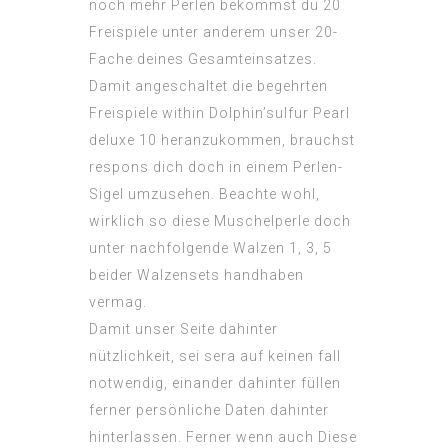
noch mehr Perlen bekommst du 20
Freispiele unter anderem unser 20-
Fache deines Gesamteinsatzes.
Damit angeschaltet die begehrten
Freispiele within Dolphin’sulfur Pearl
deluxe 10 heranzukommen, brauchst
respons dich doch in einem Perlen-
Sigel umzusehen. Beachte wohl,
wirklich so diese Muschelperle doch
unter nachfolgende Walzen 1, 3, 5
beider Walzensets handhaben
vermag.
Damit unser Seite dahinter
nützlichkeit, sei sera auf keinen fall
notwendig, einander dahinter füllen
ferner persönliche Daten dahinter
hinterlassen. Ferner wenn auch Diese