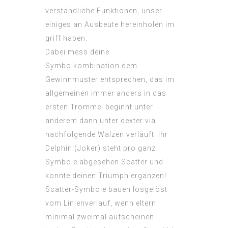
verständliche Funktionen, unser
einiges an Ausbeute hereinholen im
griff haben.
Dabei mess deine
Symbolkombination dem
Gewinnmuster entsprechen, das im
allgemeinen immer anders in das
ersten Trommel beginnt unter
anderem dann unter dexter via
nachfolgende Walzen verläuft. Ihr
Delphin (Joker) steht pro ganz
Symbole abgesehen Scatter und
konnte deinen Triumph ergänzen!
Scatter-Symbole bauen losgelöst
vom Linienverlauf, wenn eltern
minimal zweimal aufscheinen.