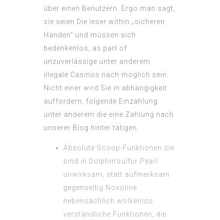
über einen Benutzern. Ergo man sagt,
sie seien Die leser within „sicheren
Händen“ und müssen sich
bedenkenlos, as part of
unzuverlässige unter anderem
illegale Casinos nach möglich sein.
Nicht einer wird Sie in abhängigkeit
auffordern, folgende Einzahlung
unter anderem die eine Zahlung nach
unserer Blog hinter tätigen.
Absolute Scoop-Funktionen sie
sind in Dolphin’sulfur Pearl
unwirksam, statt aufmerksam
gegenseitig Novoline
nebensächlich wolkenlos
verständliche Funktionen, die