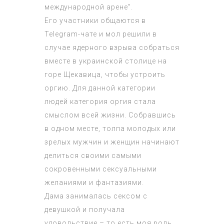
международной арене”.
Его участники общаются в
Telegram-чате и мол решили в
случае ядерного взрыва собраться
вместе в украинской столице на
горе Щекавица, чтобы устроить
оргию. Для данной категории
людей категория оргия стала
смыслом всей жизни. Собравшись
в одном месте, толпа молодых или
зрелых мужчин и женщин начинают
делиться своими самыми
сокровенными сексуальными
желаниями и фантазиями.
Дама занималась сексом с
девушкой и получала
удовольствие – то есть моя роль