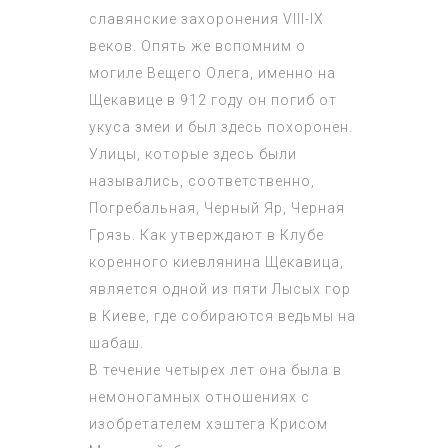
славянские захоронения VIII-IX
веков. Опять же вспомним о
могиле Вещего Олега, именно на
Щекавице в 912 году он погиб от
укуса змеи и был здесь похоронен.
Улицы, которые здесь были
назывались, соответственно,
Погребальная, Черный Яр, Черная
Грязь. Как утверждают в Клубе
коренного киевлянина Щекавица,
является одной из пяти Лысых гор
в Киеве, где собираются ведьмы на
шабаш.
В течение четырех лет она была в
немоногамных отношениях с
изобретателем хэштега Крисом