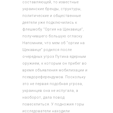
составляющей, то известные
украинские бренды, структуры,
политические и общественные
деятели уже подключились к
флешмобу “Оргия на Щекавице”,
получившего большую огласку.
Напомним, что мем об “оргии на
Щекавице” родился после
очередных угроз Путина ядерным
оружием, к которым он прибег во
время объявления мобилизации и
псевдореферендумов. Поскольку
это не первая подобная угроза,
украинцев она не испугала, а
наоборот, дала повод
повеселиться. У подножия горы
исследователи находили