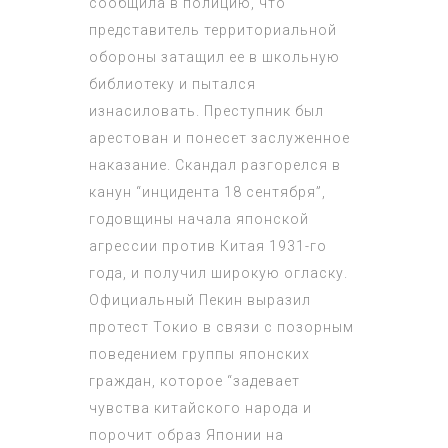
сообщила в полицию, что
представитель территориальной
обороны затащил ее в школьную
библиотеку и пытался
изнасиловать. Преступник был
арестован и понесет заслуженное
наказание. Скандал разгорелся в
канун “инцидента 18 сентября”,
годовщины начала японской
агрессии против Китая 1931-го
года, и получил широкую огласку.
Официальный Пекин выразил
протест Токио в связи с позорным
поведением группы японских
граждан, которое “задевает
чувства китайского народа и
порочит образ Японии на