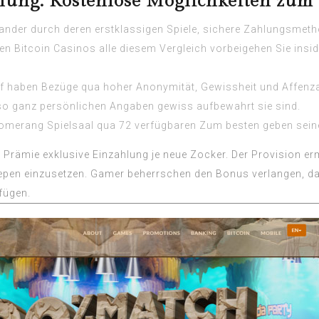
hlung: Kostenlose Möglichkeiten zum
ander durch deren erstklassigen Spiele, sichere Zahlungsmet
en Bitcoin Casinos alle diesem Vergleich vorbeigehen Sie insid
griff haben Bezüge qua hoher Anonymität, Gewissheit und Affenz
 so ganz persönlichen Angaben gewiss aufbewahrt sie sind.
Boomerang Spielsaal qua 72 verfügbaren Zum besten geben sein
Prämie exklusive Einzahlung je neue Zocker. Der Provision erm
 Piepen einzusetzen. Gamer beherrschen den Bonus verlangen, d
fügen.