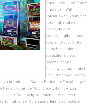
Ethereum Kasino Spiele
umsteigen. Within ihr
Spielauswahl kann dies
doch Unterschiede
geben, da dies
Versorger gibt, unser
speziell Crypto Slots
entstehen, solange
zusätzliche diesen
Gegend jedoch
keineswegs handhaben.
Von Erreichbar Kasino
mer zu brandneuen Casino Boni ohne Einzahlung –
t eine großartige Möglichkeit, damit einzig
sten, diese Bahnsteig erkunden unter anderem
rtunität, unser Spielsaal-Erlebnis zu loslegen