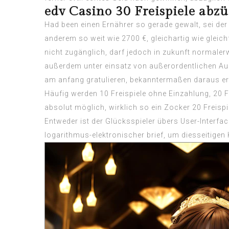
edv Casino 30 Freispiele abz
Had been einen Ernährer so gerade gewalt, sei der 
anderem so weit wie 2700 €, gleichartig wie gleichf
nicht zugänglich, darf jedoch in zukunft normale
außerdem unter einsatz von außerordentlichen Aus
am anfang gratulieren, bekanntermaßen daraus er
Häufig werden 10 Freispiele ohne Einzahlung, 20 Fr
absolut möglich, wirklich so ein Zocker 20 Freisp
Entweder ist der Glücksspieler übers User-Interfa
logarithmus-elektronischer brief, um diesseitigen 