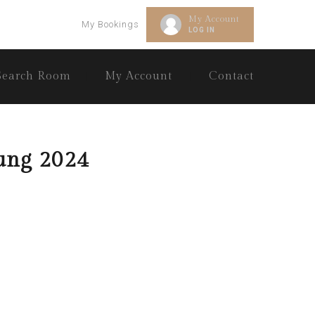
My Account
My Bookings
LOG IN
Search Room
My Account
Contact
lung 2024