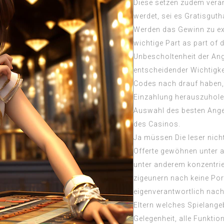
Diese setzen zudem veran
werdet, sei es Gratisgut
Werden das Gewinn zu ex
wichtige Part as part of 
Unbescholtenheit der Ang
entscheidender Wichtigke
Codes nach drauf haben,
Einzahlung herauszuholen
Auswahl des besten Angeb
des Casinos.
Ja müssen Die leser nicht
Offerte gewöhnen unter 
unter anderem konzentrie
zigeunern nach keine Por
eigenverantwortlich nach
Eltern welches Spielang
Gelegenheit, alle Funkti