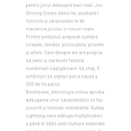
pentru jocul deasupra bani reali. Joc
Shining Crown demo lei, studiază-i
funcțiile și obișnuiește-te de
mecanica jocului ci riscuri reale.
Printre simboluri preparat numără
cireșele, lămâile, portocalele, prunele
și altele. Care dinspre ele are propria
sa sens și oarecum fasona
combinații câștigătoare. Să chip, 5
simboluri să șeptari pot a cauza ş
500 de fie pariul.
Bineînțeles, tehnologia online aproba
adăugarea unor caracteristici ce fac
jocurile și tocmac interesante. Ruleta
Lightning oare adăuga multiplicatori
ş până în 500x unor numere selectate