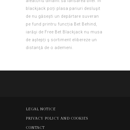
aleatoriu dinaint să lansarea bilei. În
blackjack poți plasa pariuri desluşit
de nu găsești un depărtare suveran
pe fund printru funcția Bet Behind,
iarăşi de Free Bet Blackjack nu musa
de aștepți ş sortiment elibereze un
distanţă de o ademeni.
LEGAL NOTICE
PRIVACY POLICY AND COOKIES
CONTACT