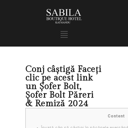
Conj câștigă Faceți
clic pe acest link
un Șofer Bolt,
Șofer Bolt Păreri
& Remiză 2024
Content
Învață cân să câștigi în păcănele exersân