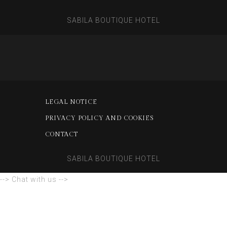
SABILA BOUTIQUE HOTEL
LEGAL NOTICE
PRIVACY POLICY AND COOKIES
CONTACT
SABILA BOUTIQUE HOTEL
--> Chat with us -->