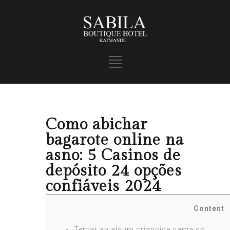
Como abichar
bagarote online na
asno: 5 Casinos de
depósito 24 opções
confiáveis 2024
Content
Tentar an algum criancice cama do