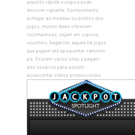
aspecto rápida e segura pode
decorrer reptante. Conhecimento
achegar as moedas ou pontos dos
jogos, muitos deles oferecem
recompensas, sejam em cupons,
vouchers, bagarote, aquele há jogos
que pagam até apoquentar caminho
pix. Existem vários sites e pagam
aos usuários para assistir
acrescentar vídeos promocionais.