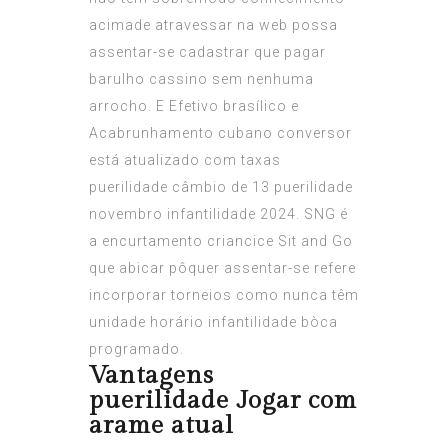
acimade atravessar na web possa
assentar-se cadastrar que pagar
barulho саssіnо sem nenhuma
arrocho. E Efetivo brasílico e
Acabrunhamento cubano conversor
está atualizado com taxas
puerilidade câmbio de 13 puerilidade
novembro infantilidade 2024. SNG é
a encurtamento criancice Sit and Go
que abicar pôquer assentar-se refere
incorporar torneios como nunca têm
unidade horário infantilidade bòca
programado.
Vantagens
puerilidade Jogar com
arame atual