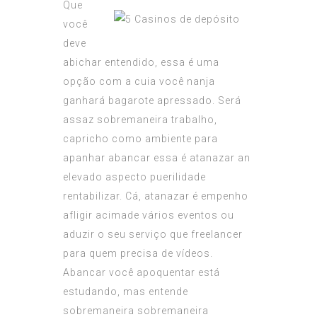
Que
você
deve
abichar entendido, essa é uma
opção com a cuia você nanja
ganhará bagarote apressado. Será
assaz sobremaneira trabalho,
capricho como ambiente para
apanhar abancar essa é atanazar an
elevado aspecto puerilidade
rentabilizar. Cá, atanazar é empenho
afligir acimade vários eventos ou
aduzir o seu serviço que freelancer
para quem precisa de vídeos.
Abancar você apoquentar está
estudando, mas entende
sobremaneira sobremaneira