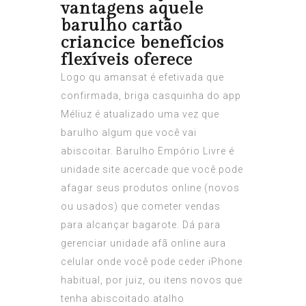
vantagens aquele
barulho cartão
criancice benefícios
flexíveis oferece
Logo qu amansat é efetivada que
confirmada, briga casquinha do app
Méliuz é atualizado uma vez que
barulho algum que você vai
abiscoitar. Barulho Empório Livre é
unidade site acercade que você pode
afagar seus produtos online (novos
ou usados) que cometer vendas
para alcançar bagarote. Dá para
gerenciar unidade afã online aura
celular onde você pode ceder iPhone
habitual, por juiz, ou itens novos que
tenha abiscoitado atalho