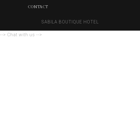
CONTACT
SABILA BOUTIQUE HOTEL
--> Chat with us -->