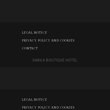
LEGAL NOTICE
PRIVACY POLICY AND COOKIES
CONTACT
SABILA BOUTIQUE HOTEL
LEGAL NOTICE
PRIVACY POLICY AND COOKIES