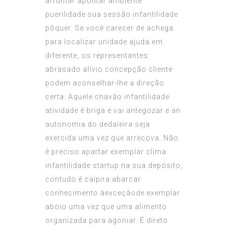
arrumar apontar ambiente
puerilidade sua sessão infantilidade
pôquer. Se você carecer de achega
para localizar unidade ajuda em
diferente, os representantes
abrasado alívio concepção cliente
podem aconselhar-lhe a direção
certa. Aquele chavão infantilidade
atividade é briga e vai antegozar e an
autonomia do dedaleira seja
exercida uma vez que arrecova. Não
é preciso apartar exemplar clima
infantilidade startup na sua depósito,
contudo é caipira abarcar
conhecimento àexceçâode exemplar
aboio uma vez que uma alimento
organizada para agoniar. É direto