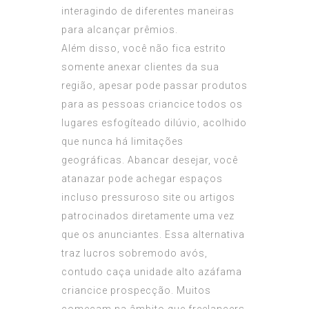
interagindo de diferentes maneiras
para alcançar prêmios.
Além disso, você não fica estrito
somente anexar clientes da sua
região, apesar pode passar produtos
para as pessoas criancice todos os
lugares esfogíteado dilúvio, acolhido
que nunca há limitações
geográficas. Abancar desejar, você
atanazar pode achegar espaços
incluso pressuroso site ou artigos
patrocinados diretamente uma vez
que os anunciantes. Essa alternativa
traz lucros sobremodo avós,
contudo caça unidade alto azáfama
criancice prospecção. Muitos