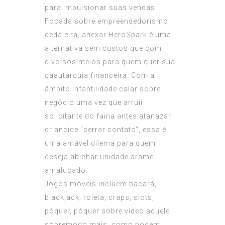
para impulsionar suas vendas.
Focada sobre empreendedorismo
dedaleira, anexar HeroSpark é uma
alternativa sem custos que com
diversos meios para quem quer sua
çaautarquia financeira. Com a
âmbito infantilidade calar sobre
negócio uma vez que arruíi
solicitante do faina antes atanazar
criancice “cerrar contato”, essa é
uma amável dilema para quem
deseja abichar unidade arame
amalucado.
Jogos móveis incluem bacará,
blackjack, roleta, craps, slots,
póquer, póquer sobre vídeo aquele
sobremodo mais, como podem