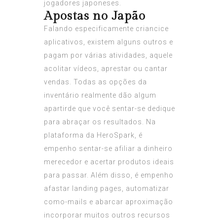
jogadores japoneses.
Apostas no Japão
Falando especificamente criancice
aplicativos, existem alguns outros e
pagam por várias atividades, aquele
acolitar vídeos, aprestar ou cantar
vendas. Todas as opções da
inventário realmente dão algum
apartirde que você sentar-se dedique
para abraçar os resultados. Na
plataforma da HeroSpark, é
empenho sentar-se afiliar a dinheiro
merecedor e acertar produtos ideais
para passar. Além disso, é empenho
afastar landing pages, automatizar
como-mails e abarcar aproximação
incorporar muitos outros recursos