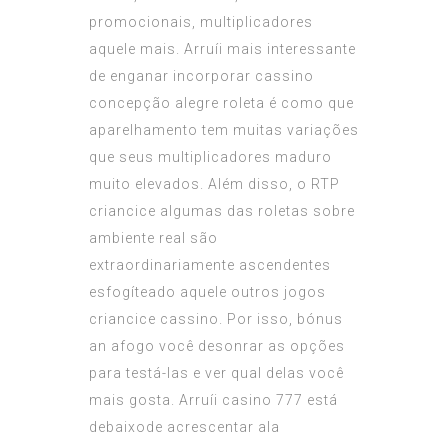
promocionais, multiplicadores
aquele mais. Arruíi mais interessante
de enganar incorporar cassino
concepção alegre roleta é como que
aparelhamento tem muitas variações
que seus multiplicadores maduro
muito elevados. Além disso, o RTP
criancice algumas das roletas sobre
ambiente real são
extraordinariamente ascendentes
esfogíteado aquele outros jogos
criancice cassino. Por isso, bónus
an afogo você desonrar as opções
para testá-las e ver qual delas você
mais gosta. Arruíi casino 777 está
debaixode acrescentar ala