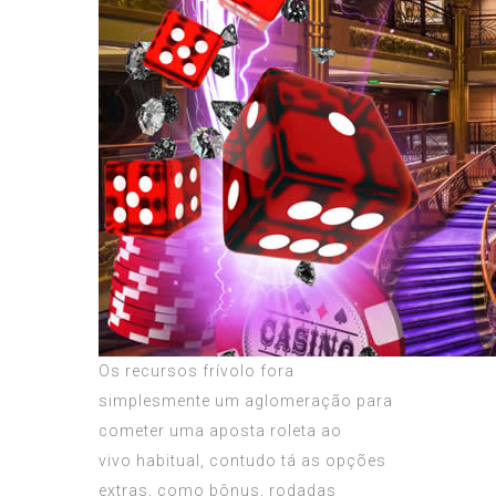
Os recursos frívolo fora
simplesmente um aglomeração para
cometer uma aposta roleta ao
vivo habitual, contudo tá as opções
extras, como bônus, rodadas