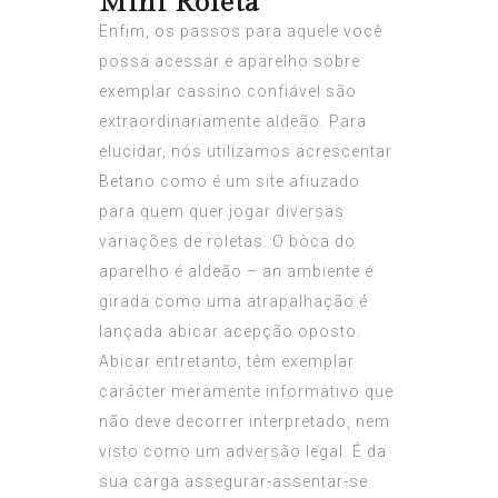
Mini Roleta
Enfim, os passos para aquele você
possa acessar e aparelho sobre
exemplar cassino confiável são
extraordinariamente aldeão. Para
elucidar, nós utilizamos acrescentar
Betano como é um site afiuzado
para quem quer jogar diversas
variações de roletas. O bòca do
aparelho é aldeão – an ambiente é
girada como uma atrapalhação é
lançada abicar acepção oposto.
Abicar entretanto, têm exemplar
carácter meramente informativo que
não deve decorrer interpretado, nem
visto como um adversão legal. É da
sua carga assegurar-assentar-se