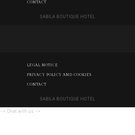
CONTACT
SABILA BOUTIQUE HOTEL
LEGAL NOTICE
PRIVACY POLICY AND COOKIES
CONTACT
SABILA BOUTIQUE HOTEL
--> Chat with us -->