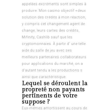
appelées excréments sont simples à
produire. Mon casino objectif +deux
solution des crédits à mon réaction,
y compris cet changement agent de
change, leurs cartes des crédits,
Mifinity, Cashlib sauf que les
cryptomonnaies. À partir d’ une telle
aide du salle de jeu avec ses
meilleurs partenaires collaborateurs
pour applications du marché, on a
d’autant tendu a les productions s
ainsi que caractéristique.
Lequel se déroulent la
propreté non payants
pertinents de votre
suppose ?
Eux-mêmes amortissent au cours de