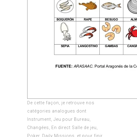
De cette façon, je retrouve nos
catégories analogues dont
Instrument, Jeu pour Bureau,
Changées, En direct Salle de jeu,
Poker, Daily Missions, et pour finir