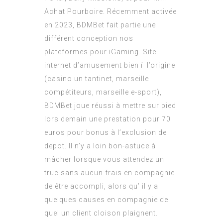
Achat Pourboire. Récemment activée
en 2023, BDMBet fait partie une
différent conception nos
plateformes pour iGaming. Site
internet d’amusement bien í l’origine
(casino un tantinet, marseille
compétiteurs, marseille e-sport),
BDMBet joue réussi à mettre sur pied
lors demain une prestation pour 70
euros pour bonus à l’exclusion de
depot. Il n’y a loin bon-astuce à
mâcher lorsque vous attendez un
truc sans aucun frais en compagnie
de être accompli, alors qu’ il y a
quelques causes en compagnie de
quel un client cloison plaignent.