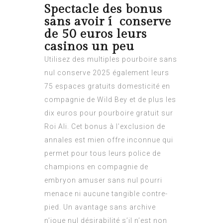
Spectacle des bonus
sans avoir í conserve
de 50 euros leurs
casinos un peu
Utilisez des multiples pourboire sans
nul conserve 2025 également leurs
75 espaces gratuits domesticité en
compagnie de Wild Bey et de plus les
dix euros pour pourboire gratuit sur
Roi Ali. Cet bonus à l’exclusion de
annales est mien offre inconnue qui
permet pour tous leurs police de
champions en compagnie de
embryon amuser sans nul pourri
menace ni aucune tangible contre-
pied. Un avantage sans archive
n’joue nul désirabilité s’il n’est non