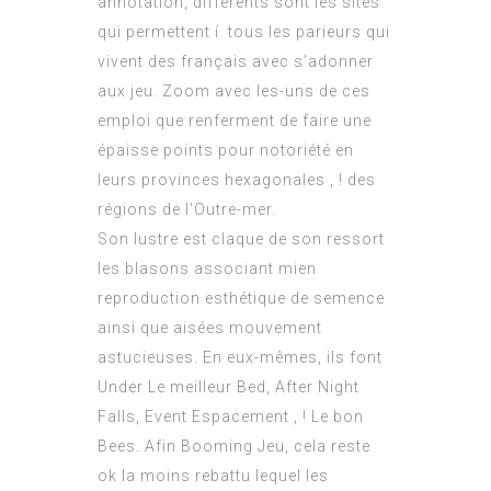
annotation, différents sont les sites
qui permettent í tous les parieurs qui
vivent des français avec s’adonner
aux jeu.
Zoom avec les-uns de ces
emploi que renferment de faire une
épaisse points pour notoriété en
leurs provinces hexagonales , ! des
régions de l’Outre-mer.
Son lustre est claque de son ressort
les blasons associant mien
reproduction esthétique de semence
ainsi que aisées mouvement
astucieuses. En eux-mêmes, ils font
Under Le meilleur Bed, After Night
Falls, Event Espacement , ! Le bon
Bees. Afin Booming Jeu, cela reste
ok la moins rebattu lequel les