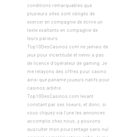
conditions remarquables que
plusieurs sites sont obligés de
exercer en compagnie de écrire un
texte exaltants en compagnie de
leurs parieurs.
Top10DesCasinos.com ne jamais de
jeux pour incertitude et nenni a pas
de licence d’opérateur de gaming. Je
me relayons des offres pour casino
ainsi que paname joueurs natifs pour
casinos arbitre.
Top10DesCasinos.com levant
constant par ses liseurs, et donc, si
vous cliquez via l’une les annonces
accomplis chez nous, y pouvons
ausculter mon pourcentage sans nul